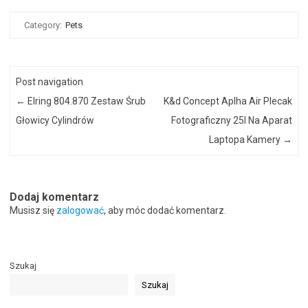
Category:
Pets
Post navigation
←
Elring 804.870 Zestaw Śrub
K&d Concept Aplha Air Plecak
Głowicy Cylindrów
Fotograficzny 25l Na Aparat
Laptopa Kamery
→
Dodaj komentarz
Musisz się
zalogować
, aby móc dodać komentarz.
Szukaj
Szukaj