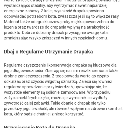
warto zwrócić uwagę na rozmiar i materiał. Drapak powinien być
wystarczająco stabilny, aby wytrzymać nawet najbardziej
energiczne zabawy. Z kolei, wysokość drapaka powinna
odpowiadać potrzebom kota, zwłaszcza jeśli są to większe rasy.
Materiał także odegra kluczową rolę; miękka powierzchnia do
leżenia oraz twardsze do drapania wpłyną na atrakcyjność
produktu. Dobrze dobrany drapak przyciągnie uwagę kota,
zmniejszając ryzyko zniszczeń w innych częściach domu.
Dbaj o Regularne Utrzymanie Drapaka
Regularne czyszczenie i konserwacja drapaka są kluczowe dla
jego długowieczności. Zbierają się na nim resztki sierści, a także
drobne zanieczyszczenia. Z tego powodu warto go często
odkurzać oraz czyścić wilgotną szmatką. Zaleca się również
regularne sprawdzanie przytwierdzeń, upewniając się, że
wszystkie elementy są solidnie zamocowane. W przypadku
zużycia niektórych części, można je wymienić, co wydłuży
żywotność całej zabawki. Takie dbanie o drapak nie tylko
przedłuży jego trwałość, ale również wpłynie na zdrowie i komfort
kota, który będzie chętniej z niego korzystać.
Przyciąganie Kota do Drapaka