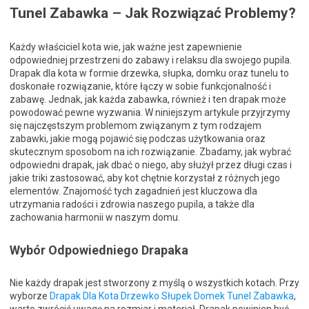
Tunel Zabawka – Jak Rozwiązać Problemy?
Każdy właściciel kota wie, jak ważne jest zapewnienie
odpowiedniej przestrzeni do zabawy i relaksu dla swojego pupila.
Drapak dla kota w formie drzewka, słupka, domku oraz tunelu to
doskonałe rozwiązanie, które łączy w sobie funkcjonalność i
zabawę. Jednak, jak każda zabawka, również i ten drapak może
powodować pewne wyzwania. W niniejszym artykule przyjrzymy
się najczęstszym problemom związanym z tym rodzajem
zabawki, jakie mogą pojawić się podczas użytkowania oraz
skutecznym sposobom na ich rozwiązanie. Zbadamy, jak wybrać
odpowiedni drapak, jak dbać o niego, aby służył przez długi czas i
jakie triki zastosować, aby kot chętnie korzystał z różnych jego
elementów. Znajomość tych zagadnień jest kluczowa dla
utrzymania radości i zdrowia naszego pupila, a także dla
zachowania harmonii w naszym domu.
Wybór Odpowiedniego Drapaka
Nie każdy drapak jest stworzony z myślą o wszystkich kotach. Przy
wyborze
Drapak Dla Kota Drzewko Słupek Domek Tunel Zabawka
,