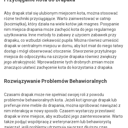
Aby drapak stał się ulubionym miejscem kota, można stosować
różne techniki przyciągające. Warto zainwestować w catnip
(kocimiętka), który działa na wiele kotów jak magnes. Posypanie
nim miejsca drapania może zachęcić kota do jego regularnego
użytkowania. Inne metody to zabawy z użyciem zabawek przy
drapaku, co wzbudzi ciekawość pupila. Można również umieścić
drapak w centralnym miejscu w domu, aby kot miał do niego łatwy
dostęp i mógł obserwować otoczenie. Stworzenie przytulnego
miejsca do odpoczynku na szczycie drapaka również zwiększy
jego atrakcyjność. Wprowadzenie tych drobnych zmian może
znacząco ułatwić zachęcenie kota do korzystania z drapaka.
Rozwiązywanie Problemów Behawioralnych
Czasami drapak może nie spełniać swojej roli z powodu
problemów behawioralnych kota. Jeżeli kot ignoruje drapak lub
preferuje inne meble do drapania, można spróbować nawiązać z
nim interakcję w nowy sposób. Czasem wystarczy przestawić
drapak w inne miejsce, aby wzbudzić jego zainteresowanie. Warto
także podjąć współpracę z weterynarzem lub behawiorystą
zwierząt, jeśli problemy utrzymują się przez dłuższy czas.