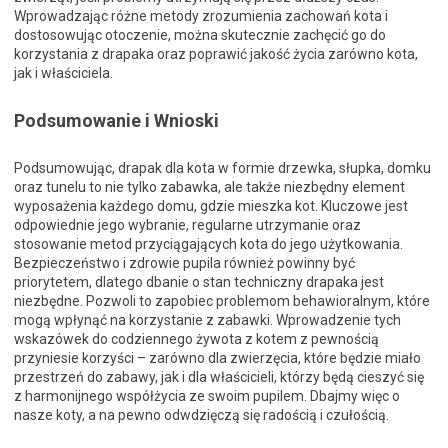
Wprowadzając różne metody zrozumienia zachowań kota i
dostosowując otoczenie, można skutecznie zachęcić go do
korzystania z drapaka oraz poprawić jakość życia zarówno kota,
jak i właściciela.
Podsumowanie i Wnioski
Podsumowując, drapak dla kota w formie drzewka, słupka, domku
oraz tunelu to nie tylko zabawka, ale także niezbędny element
wyposażenia każdego domu, gdzie mieszka kot. Kluczowe jest
odpowiednie jego wybranie, regularne utrzymanie oraz
stosowanie metod przyciągających kota do jego użytkowania.
Bezpieczeństwo i zdrowie pupila również powinny być
priorytetem, dlatego dbanie o stan techniczny drapaka jest
niezbędne. Pozwoli to zapobiec problemom behawioralnym, które
mogą wpłynąć na korzystanie z zabawki. Wprowadzenie tych
wskazówek do codziennego żywota z kotem z pewnością
przyniesie korzyści – zarówno dla zwierzęcia, które będzie miało
przestrzeń do zabawy, jak i dla właścicieli, którzy będą cieszyć się
z harmonijnego współżycia ze swoim pupilem. Dbajmy więc o
nasze koty, a na pewno odwdzięczą się radością i czułością.