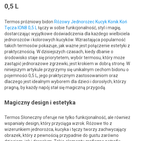
0,5 L
Termos próżniowy bidon
Różowy Jednorożec Kucyk Konik Koń
Tęcza ION8 0,5 L
łączy w sobie funkcjonalność, styl i magię,
dostarczając wyjątkowe doświadczenia dla każdego wielbiciela
jednorożców i kolorowych kucyków. Wzrastająca popularność
takich termosów pokazuje, jak ważne jest połączenie estetyki z
praktycznością. W dzisiejszych czasach, kiedy dbanie o
środowisko staje się priorytetem, wybór termosu, który może
zastąpić jednorazowe zgrzewki, jest krokiem w dobrą stronę. W
niniejszym artykule przyjrzymy się unikalnym cechom bidonu o
pojemności 0,5 L, jego praktycznym zastosowaniom oraz
dlaczego jest idealnym wyborem dla dzieci i dorosłych, którzy
pragną, by każdy napój stał się magiczną przygodą.
Magiczny design i estetyka
Termos Słoneczny oferuje nie tylko funkcjonalność, ale również
wspaniały design, który przyciąga wzrok. Różowe tło z
wizerunkiem jednorożca, kucyka i tęczy tworzy zachwycający
obrazek, który z pewnością przypadnie do gustu zarówno