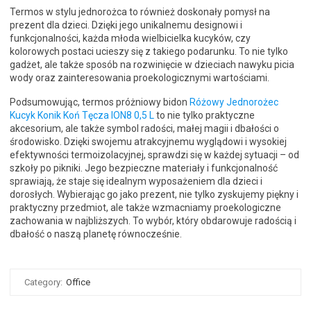
Termos w stylu jednorożca to również doskonały pomysł na
prezent dla dzieci. Dzięki jego unikalnemu designowi i
funkcjonalności, każda młoda wielbicielka kucyków, czy
kolorowych postaci ucieszy się z takiego podarunku. To nie tylko
gadżet, ale także sposób na rozwinięcie w dzieciach nawyku picia
wody oraz zainteresowania proekologicznymi wartościami.
Podsumowując, termos próżniowy bidon
Różowy Jednorożec
Kucyk Konik Koń Tęcza ION8 0,5 L
to nie tylko praktyczne
akcesorium, ale także symbol radości, małej magii i dbałości o
środowisko. Dzięki swojemu atrakcyjnemu wyglądowi i wysokiej
efektywności termoizolacyjnej, sprawdzi się w każdej sytuacji – od
szkoły po pikniki. Jego bezpieczne materiały i funkcjonalność
sprawiają, że staje się idealnym wyposażeniem dla dzieci i
dorosłych. Wybierając go jako prezent, nie tylko zyskujemy piękny i
praktyczny przedmiot, ale także wzmacniamy proekologiczne
zachowania w najbliższych. To wybór, który obdarowuje radością i
dbałość o naszą planetę równocześnie.
Category:
Office