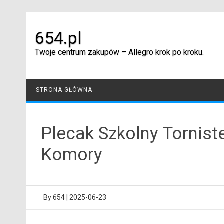
Skip
to
content
654.pl
Twoje centrum zakupów – Allegro krok po kroku.
STRONA GŁÓWNA
Plecak Szkolny Tornist
Komory
By
654
|
2025-06-23