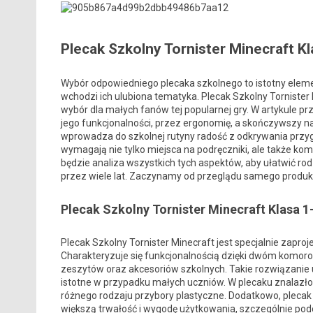
Plecak Szkolny Tornister Minecraft K
Wybór odpowiedniego plecaka szkolnego to istotny elem
wchodzi ich ulubiona tematyka. Plecak Szkolny Tornister
wybór dla małych fanów tej popularnej gry. W artykule p
jego funkcjonalności, przez ergonomię, a skończywszy na 
wprowadza do szkolnej rutyny radość z odkrywania przyg
wymagają nie tylko miejsca na podręczniki, ale także kom
będzie analiza wszystkich tych aspektów, aby ułatwić ro
przez wiele lat. Zaczynamy od przeglądu samego produkt
Plecak Szkolny Tornister Minecraft Klasa 
Plecak Szkolny Tornister Minecraft jest specjalnie zapro
Charakteryzuje się funkcjonalnością dzięki dwóm komor
zeszytów oraz akcesoriów szkolnych. Takie rozwiązanie u
istotne w przypadku małych uczniów. W plecaku znalazło s
różnego rodzaju przybory plastyczne. Dodatkowo, plec
większą trwałość i wygodę użytkowania, szczególnie podc