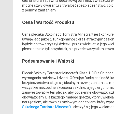
cecha, która zapewnia dodatkową ochrona, zwłaszcza w ok
mocne szwy gwarantują trwałość i bezpieczeństwo, co p
z pełnym zaufaniem.
Cena i Wartość Produktu
Cena plecaka Szkolnego Tornistra Minecraft jest konkur
uwagę jego jakość, funkcjonalność oraz atrakcyjny design
będzie on towarzyszył dziecku przez wiele lat, a jego 
plecaka to nie tylko wydatek, ale przede wszystkim inwes
Podsumowanie i Wnioski
Plecak Szkolny Tornister Minecraft Klasa 1-3 Dla Chłopc
wymagania rodziców i dzieci. Oferując funkcjonalność, 
bezpieczeństwa, staje się idealnym rozwiązaniem dla m
wszystkie niezbędne akcesoria szkolne, a jego ergonomi
zainwestować w ten plecak, aby codzienne obowiązki szko
obowiązkiem. Dla każdego małego gracza, który uwielbia 
narzędziem, ale również stylowym dodatkiem, który wpr
Szkolnego Tornistra Minecraft
i cieszyć się jego wieloma 