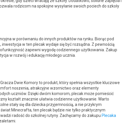
resie, gdy dzieci wracają ze szkoły. Dodatkowo, solidne zapięcia i
ozwala rodzicom na spokojne wysyłanie swoich pociech do szkoły
encyjna w porównaniu do innych produktów na rynku. Biorąc pod
, inwestycja w ten plecak wydaje się być rozsądna. Z pewnością
wielofunkcyjność zapewni wygodę codziennego użytkowania. Zakup
tycja w rozwój i edukację młodego ucznia.
a Gracza Dwie Komory to produkt, który spełnia wszystkie kluczowe
komfort noszenia, atrakcyjne wzornictwo oraz elementy
łodych uczniów. Dzięki dwóm komorom, plecak może pomieścić
czny kształt znacznie ułatwia codzienne użytkowanie. Warto
lne stały się dla dziecka przyjemnością, a nie przykrym
świat Minecrafta, ten plecak będzie nie tylko praktycznym
owadzi radość do szkolnej rutyny. Zachęcamy do zakupu
Plecaka
zaletami.