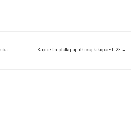
ruba
Kapcie Dreptulki paputki ciapki kopary R.28
→