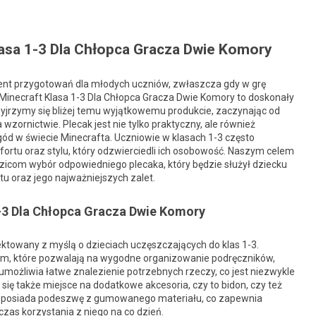
lasa 1-3 Dla Chłopca Gracza Dwie Komory
ent przygotowań dla młodych uczniów, zwłaszcza gdy w grę
 Minecraft Klasa 1-3 Dla Chłopca Gracza Dwie Komory to doskonały
rzyjrzymy się bliżej temu wyjątkowemu produkcie, zaczynając od
wzornictwie. Plecak jest nie tylko praktyczny, ale również
ód w świecie Minecrafta. Uczniowie w klasach 1-3 często
fortu oraz stylu, który odzwierciedli ich osobowość. Naszym celem
dzicom wybór odpowiedniego plecaka, który będzie służył dziecku
u oraz jego najważniejszych zalet.
1-3 Dla Chłopca Gracza Dwie Komory
jektowany z myślą o dzieciach uczęszczających do klas 1-3.
om, które pozwalają na wygodne organizowanie podręczników,
możliwia łatwe znalezienie potrzebnych rzeczy, co jest niezwykle
ię także miejsce na dodatkowe akcesoria, czy to bidon, czy też
ak posiada podeszwę z gumowanego materiału, co zapewnia
zas korzystania z niego na co dzień.