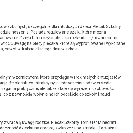
w szkolnych, szczególnie dla młodszych dzieci. Plecak Szkolny
godzie noszenia. Posiada regulowane szelki, które można
sowanie. Dzięki temu ciężar plecaka rozkłada się równomiernie,
zwrócić uwagę na plecy plecaka, które są wyprofilowane i wykonane
, nawet w trakcie długiego dnia w szkole.
kalnym wzornictwem, które przyciąga wzrok małych entuzjastów
iają, że plecak jest atrakcyjny, a jednocześnie odzwierciedla
wymagania praktyczne, ale także staje się wyrazem osobowości
ą, co z pewnością wpłynie na ich podejście do szkoły i nauki.
y zwracają uwagę rodzice. Plecak Szkolny Tornister Minecraft
idoczność dziecka na drodze, zwłaszcza po zmroku. To ważna