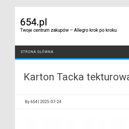
Skip
to
content
654.pl
Twoje centrum zakupów – Allegro krok po kroku.
STRONA GŁÓWNA
Karton Tacka tekturowa
By
654
|
2025-07-24