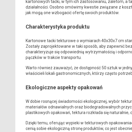
kartonowych tacki, w tym ich zastosowaniu, zaletom, a 
działalności. Osobno omówimy kwestie związane z koszta
jak mogą one wzbogacić ofertę swoich produktów.
Charakterystyka produktu
Kartonowe tacki tekturowe o wymiarach 40x30x7 cm stan
Zostały zaprojektowane w taki sposób, aby zapewnić bez
charakteryzuje się odpowiednią wytrzymałością i odporno
pączków w trakcie transportu.
Warto również zauważyć, że dostępność 50 sztuk w jed
właścicieli lokali gastronomicznych, którzy często potrz
Ekologiczne aspekty opakowań
W dobie rosnącej świadomości ekologicznej, wybór tekturow
materiałów odnawialnych oraz biodegradowalnych przycz
plastikowych opakowań, tektura rozkłada się naturalnie, 
Dzięki temu, oferując wypieki w tekturowych opakowania
cenią sobie ekologiczną stronę produktów, co jest obecn