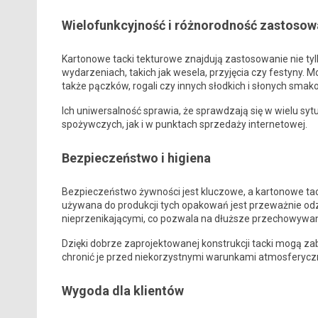
Wielofunkcyjność i różnorodność zastosow
Kartonowe tacki tekturowe znajdują zastosowanie nie tyl
wydarzeniach, takich jak wesela, przyjęcia czy festyny. 
także pączków, rogali czy innych słodkich i słonych smak
Ich uniwersalność sprawia, że sprawdzają się w wielu syt
spożywczych, jak i w punktach sprzedaży internetowej.
Bezpieczeństwo i higiena
Bezpieczeństwo żywności jest kluczowe, a kartonowe ta
używana do produkcji tych opakowań jest przeważnie odz
nieprzenikającymi, co pozwala na dłuższe przechowywan
Dzięki dobrze zaprojektowanej konstrukcji tacki mogą z
chronić je przed niekorzystnymi warunkami atmosferyczn
Wygoda dla klientów