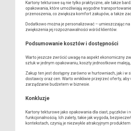
Kartony tekturowe są nie tylko praktyczne, ale także bar
opakowania, które umożliwiają wygodne transportowani
przenoszenia, co zwiększa komfort zakupów, a także zad
Dodatkowo można je personalizować – umieszczając na ni
zwiększenia jej rozpoznawalności wśród klientów.
Podsumowanie kosztów i dostępności
Warto jeszcze zwrócić uwagę na aspekt ekonomiczny zwi
sztuk w jednym opakowaniu, koszty jednostkowe maleją, co
Zakup ten jest dostępny zarówno w hurtowniach, jak i w 
dostawcy oraz cen. Warto wnikliwie przejrzeć oferty, aby
zarządzanie budżetem w biznesie.
Konkluzje
Kartony tekturowe jako opakowania dla ciast, pączków i ro
funkcjonalnością. Ich zalety, takie jak wygoda, bezpie
kontekstach, czynią je niezwykle atrakcyjnym produktem 