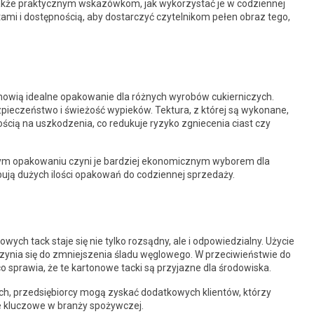
także praktycznym wskazówkom, jak wykorzystać je w codziennej
mi i dostępnością, aby dostarczyć czytelnikom pełen obraz tego,
owią idealne opakowanie dla różnych wyrobów cukierniczych.
pieczeństwo i świeżość wypieków. Tektura, z której są wykonane,
ścią na uszkodzenia, co redukuje ryzyko zgniecenia ciast czy
nym opakowaniu czyni je bardziej ekonomicznym wyborem dla
ebują dużych ilości opakowań do codziennej sprzedaży.
ych tack staje się nie tylko rozsądny, ale i odpowiedzialny. Użycie
ynia się do zmniejszenia śladu węglowego. W przeciwieństwie do
co sprawia, że te kartonowe tacki są przyjazne dla środowiska.
ch, przedsiębiorcy mogą zyskać dodatkowych klientów, którzy
ie kluczowe w branży spożywczej.