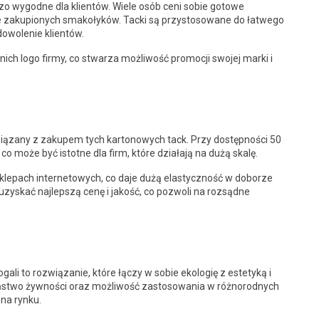
dzo wygodne dla klientów. Wiele osób ceni sobie gotowe
e zakupionych smakołyków. Tacki są przystosowane do łatwego
owolenie klientów.
ch logo firmy, co stwarza możliwość promocji swojej marki i
ązany z zakupem tych kartonowych tack. Przy dostępności 50
 może być istotne dla firm, które działają na dużą skalę.
sklepach internetowych, co daje dużą elastyczność w doborze
 uzyskać najlepszą cenę i jakość, co pozwoli na rozsądne
gali to rozwiązanie, które łączy w sobie ekologię z estetyką i
czeństwo żywności oraz możliwość zastosowania w różnorodnych
na rynku.