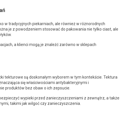
ań
ko w tradycyjnych piekarniach, ale również w różnorodnych
Można je z powodzeniem stosować do pakowania nie tylko ciast, ale
ołyków.
uacjach, a klienci mogą je znaleźć zarówno w sklepach
cki tekturowe są doskonałym wyborem w tym kontekście. Tektura
naczająca się właściwościami antybakteryjnymi i
ie produktów bez obaw o ich zepsucie.
abezpieczyć wypieki przed zanieczyszczeniami z zewnątrz, a także
ymi, takimi jak wilgoć czy zanieczyszczenia.