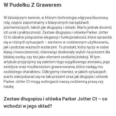
W Pudełku Z Grawerem
W dzisiejszym świecie, w którym technologia odgrywa kluczową
rolę, często zapominamy o klasycznych narzędziach
piśmienniczych, takich jak długopisy i ołówki. Warto jednak docenić
ich urok i praktyczność. Zestaw długopisu i ołówka Parker Jotter
Ct to idealne połączenie elegancji i funkcjonalności, które sprawdzi
się w różnych sytuacjach – zarówno w codziennym użytkowaniu,
jak i podczas ważnych wydarzeń. To produkt, który łączy w sobie
klasę i nowoczesność, stanowiąc doskonały wybór na prezent dla
bliskiej osoby, czy też jako element osobistej kolekcji. W tym
artykule przyjrzymy się zaletom tego wyjątkowego zestawu, jego
estetyce oraz możliwościom grawerowania, które nadają mu
osobistego charakteru. Odkryjemy również, w jakich sytuacjach
warto zdecydować się na taki prezent oraz jak długopis i ołówek
Parker Jotter Ct mogą wzbogacić naszą codzienną pracę czy
naukę.
Zestaw długopisu i ołówka Parker Jotter Ct – co
wchodzi w jego skład?