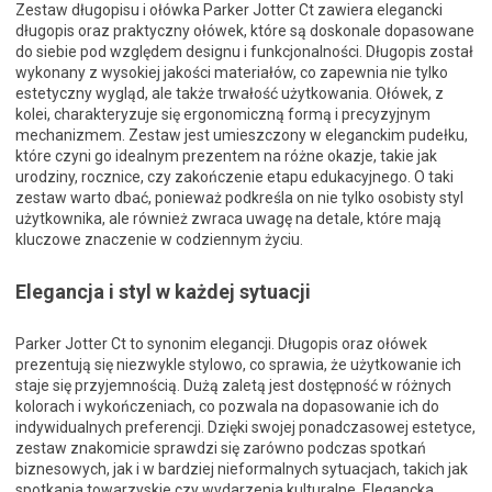
Zestaw długopisu i ołówka Parker Jotter Ct zawiera elegancki
długopis oraz praktyczny ołówek, które są doskonale dopasowane
do siebie pod względem designu i funkcjonalności. Długopis został
wykonany z wysokiej jakości materiałów, co zapewnia nie tylko
estetyczny wygląd, ale także trwałość użytkowania. Ołówek, z
kolei, charakteryzuje się ergonomiczną formą i precyzyjnym
mechanizmem. Zestaw jest umieszczony w eleganckim pudełku,
które czyni go idealnym prezentem na różne okazje, takie jak
urodziny, rocznice, czy zakończenie etapu edukacyjnego. O taki
zestaw warto dbać, ponieważ podkreśla on nie tylko osobisty styl
użytkownika, ale również zwraca uwagę na detale, które mają
kluczowe znaczenie w codziennym życiu.
Elegancja i styl w każdej sytuacji
Parker Jotter Ct to synonim elegancji. Długopis oraz ołówek
prezentują się niezwykle stylowo, co sprawia, że użytkowanie ich
staje się przyjemnością. Dużą zaletą jest dostępność w różnych
kolorach i wykończeniach, co pozwala na dopasowanie ich do
indywidualnych preferencji. Dzięki swojej ponadczasowej estetyce,
zestaw znakomicie sprawdzi się zarówno podczas spotkań
biznesowych, jak i w bardziej nieformalnych sytuacjach, takich jak
spotkania towarzyskie czy wydarzenia kulturalne. Elegancka