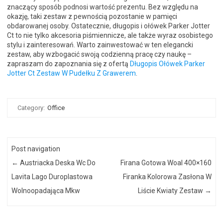
znaczący sposób podnosi wartość prezentu. Bez względu na
okazję, taki zestaw z pewnością pozostanie w pamięci
obdarowanej osoby. Ostatecznie, długopis i ołówek Parker Jotter
Ct to nie tylko akcesoria piśmiennicze, ale także wyraz osobistego
stylu i zainteresowań. Warto zainwestować w ten elegancki
zestaw, aby wzbogacić swoją codzienną pracę czy naukę –
zapraszam do zapoznania się z ofertą
Długopis Ołówek Parker
Jotter Ct Zestaw W Pudełku Z Grawerem
.
Category:
Office
Post navigation
←
Austriacka Deska Wc Do
Firana Gotowa Woal 400×160
Lavita Lago Duroplastowa
Firanka Kolorowa Zasłona W
Wolnoopadająca Mkw
Liście Kwiaty Zestaw
→