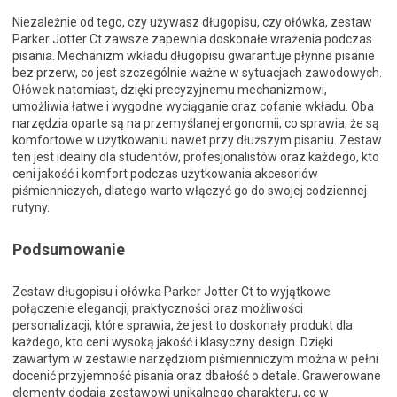
Niezależnie od tego, czy używasz długopisu, czy ołówka, zestaw
Parker Jotter Ct zawsze zapewnia doskonałe wrażenia podczas
pisania. Mechanizm wkładu długopisu gwarantuje płynne pisanie
bez przerw, co jest szczególnie ważne w sytuacjach zawodowych.
Ołówek natomiast, dzięki precyzyjnemu mechanizmowi,
umożliwia łatwe i wygodne wyciąganie oraz cofanie wkładu. Oba
narzędzia oparte są na przemyślanej ergonomii, co sprawia, że są
komfortowe w użytkowaniu nawet przy dłuższym pisaniu. Zestaw
ten jest idealny dla studentów, profesjonalistów oraz każdego, kto
ceni jakość i komfort podczas użytkowania akcesoriów
piśmienniczych, dlatego warto włączyć go do swojej codziennej
rutyny.
Podsumowanie
Zestaw długopisu i ołówka Parker Jotter Ct to wyjątkowe
połączenie elegancji, praktyczności oraz możliwości
personalizacji, które sprawia, że jest to doskonały produkt dla
każdego, kto ceni wysoką jakość i klasyczny design. Dzięki
zawartym w zestawie narzędziom piśmienniczym można w pełni
docenić przyjemność pisania oraz dbałość o detale. Grawerowane
elementy dodają zestawowi unikalnego charakteru, co w