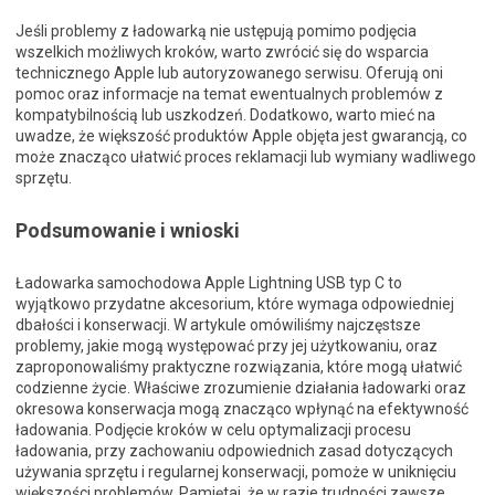
Jeśli problemy z ładowarką nie ustępują pomimo podjęcia
wszelkich możliwych kroków, warto zwrócić się do wsparcia
technicznego Apple lub autoryzowanego serwisu. Oferują oni
pomoc oraz informacje na temat ewentualnych problemów z
kompatybilnością lub uszkodzeń. Dodatkowo, warto mieć na
uwadze, że większość produktów Apple objęta jest gwarancją, co
może znacząco ułatwić proces reklamacji lub wymiany wadliwego
sprzętu.
Podsumowanie i wnioski
Ładowarka samochodowa Apple Lightning USB typ C to
wyjątkowo przydatne akcesorium, które wymaga odpowiedniej
dbałości i konserwacji. W artykule omówiliśmy najczęstsze
problemy, jakie mogą występować przy jej użytkowaniu, oraz
zaproponowaliśmy praktyczne rozwiązania, które mogą ułatwić
codzienne życie. Właściwe zrozumienie działania ładowarki oraz
okresowa konserwacja mogą znacząco wpłynąć na efektywność
ładowania. Podjęcie kroków w celu optymalizacji procesu
ładowania, przy zachowaniu odpowiednich zasad dotyczących
używania sprzętu i regularnej konserwacji, pomoże w uniknięciu
większości problemów. Pamiętaj, że w razie trudności zawsze