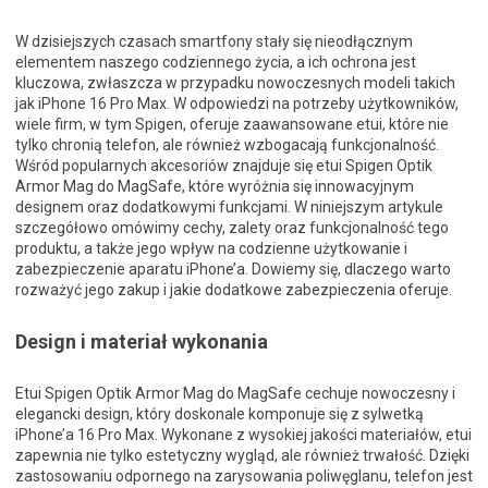
W dzisiejszych czasach smartfony stały się nieodłącznym
elementem naszego codziennego życia, a ich ochrona jest
kluczowa, zwłaszcza w przypadku nowoczesnych modeli takich
jak iPhone 16 Pro Max. W odpowiedzi na potrzeby użytkowników,
wiele firm, w tym Spigen, oferuje zaawansowane etui, które nie
tylko chronią telefon, ale również wzbogacają funkcjonalność.
Wśród popularnych akcesoriów znajduje się etui Spigen Optik
Armor Mag do MagSafe, które wyróżnia się innowacyjnym
designem oraz dodatkowymi funkcjami. W niniejszym artykule
szczegółowo omówimy cechy, zalety oraz funkcjonalność tego
produktu, a także jego wpływ na codzienne użytkowanie i
zabezpieczenie aparatu iPhone’a. Dowiemy się, dlaczego warto
rozważyć jego zakup i jakie dodatkowe zabezpieczenia oferuje.
Design i materiał wykonania
Etui Spigen Optik Armor Mag do MagSafe cechuje nowoczesny i
elegancki design, który doskonale komponuje się z sylwetką
iPhone’a 16 Pro Max. Wykonane z wysokiej jakości materiałów, etui
zapewnia nie tylko estetyczny wygląd, ale również trwałość. Dzięki
zastosowaniu odpornego na zarysowania poliwęglanu, telefon jest