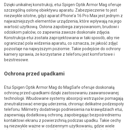
Dzięki unikalnej konstrukcji, etui Spigen Optik Armor Mag oferuje
szczególną osłonę obiektywu aparatu. Zabezpieczenie to jest
niezwykle istotne, gdyż aparat iPhone’a 16 Pro Max jest jednym z
najważniejszych elementów urządzenia, które wpływają na jego
wartość użytkową. Osłona zapobiega zarysowaniom, brudowi i
odciskom palców, co zapewnia zawsze doskonałe zdjęcia.
Konstrukcja etui została zaprojektowana w taki sposób, aby nie
ograniczać pola widzenia aparatu, co oznacza, że jakość zdjęć
pozostaje na najwyższym poziomie. Takie podejście do ochrony
kamery sprawia, że korzystanie z telefonu jest komfortowe i
bezstresowe.
Ochrona przed upadkami
Etui Spigen Optik Armor Mag do MagSafe oferuje doskonałą
ochronę przed upadkami dzięki zastosowaniu zaawansowanej
technologii. Wbudowane systemy absorpcji wstrząsów pomagają
zneutralizować energię uderzenia, chroniąc delikatne podzespoły
telefonu. Milimetry dodatniego podniesienia na krawędziach etui,
zapewniają dodatkową ochronę, zapobiegając bezpośredniemu
kontaktowi ekranu z powierzchnią podczas upadku. Takie cechy
są niezwykle ważne w codziennym użytkowaniu, gdzie wiele