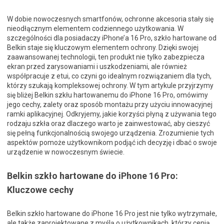
W dobie nowoczesnych smartfonów, ochronne akcesoria stały się
nieodłącznym elementem codziennego użytkowania. W
szczególności dla posiadaczy iPhone’a 16 Pro, szkło hartowane od
Belkin staje się kluczowym elementem ochrony. Dzięki swojej
zaawansowanej technologii, ten produkt nie tylko zabezpiecza
ekran przed zarysowaniami i uszkodzeniami, ale również
współpracuje z etui, co czyni go idealnym rozwiązaniem dla tych,
którzy szukają kompleksowej ochrony. W tym artykule przyjrzymy
się bliżej Belkin szkłu hartowanemu do iPhone 16 Pro, omówimy
jego cechy, zalety oraz sposób montażu przy użyciu innowacyjnej
ramki aplikacyjnej. Odkryjemy, jakie korzyści płyną z używania tego
rodzaju szkła oraz dlaczego warto je zainwestować, aby cieszyć
się pełną funkcjonalnością swojego urządzenia. Zrozumienie tych
aspektów pomoże użytkownikom podjąć ich decyzję i dbać o swoje
urządzenie w nowoczesnym świecie.
Belkin szkło hartowane do iPhone 16 Pro:
Kluczowe cechy
Belkin szkło hartowane do iPhone 16 Pro jest nie tylko wytrzymałe,
ale także zaprojektowane z myślą o użytkownikach, którzy cenią