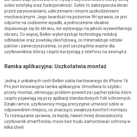
sobie estetykę oraz funkcjonalność. Szkło to zabezpiecza ekran
przed zarysowaniami, uderzeniami i innymi uszkodzeniami
mechanicznymi. Jego twardość na poziomie 9H sprawia, że jest
odporne na codzienne wpadki, a jednocześnie idealnie
dopasowuje się do ekranu, nie wpływając na jakość wyświetlanego
obrazu. Co więcej, Belkin wykorzystuje technologię redukcji
odblasków oraz powłokę oleofobową, co minimalizuje odciski
palców i zanieczyszczenia, co jest szczególnie ważne dla
użytkowników, którzy często korzystają z telefonu na zewnątrz.
Ramka aplikacyjna: Uszkołatwia montaż
Jedną z unikalnych cech Belkin szkła hartowanego do iPhone 16
Pro jest innowacyjna ramka aplikacyjna. Umożliwia to szybki i
prosty montaż, eliminując problem powietrza i pęcherzyków, które
często pojawiają się przy aplikacji standardowych folii ochronnych.
Dzięki ramce, użytkownicy mogą precyzyjnie umieścić szkło w
odpowiednim miejscu, co znacząco zwiększa komfort montażu.
To rozwiązanie sprawia, że każdy, nawet mniej doświadczony
użytkownik smartfonów, może bez trudu zamontować ochronę w
kilka chwil.