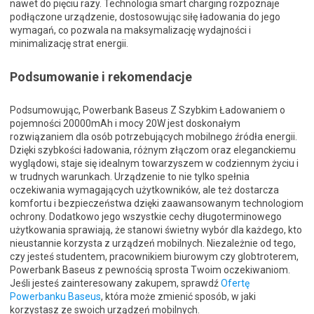
nawet do pięciu razy. Technologia smart charging rozpoznaje
podłączone urządzenie, dostosowując siłę ładowania do jego
wymagań, co pozwala na maksymalizację wydajności i
minimalizację strat energii.
Podsumowanie i rekomendacje
Podsumowując, Powerbank Baseus Z Szybkim Ładowaniem o
pojemności 20000mAh i mocy 20W jest doskonałym
rozwiązaniem dla osób potrzebujących mobilnego źródła energii.
Dzięki szybkości ładowania, różnym złączom oraz eleganckiemu
wyglądowi, staje się idealnym towarzyszem w codziennym życiu i
w trudnych warunkach. Urządzenie to nie tylko spełnia
oczekiwania wymagających użytkowników, ale też dostarcza
komfortu i bezpieczeństwa dzięki zaawansowanym technologiom
ochrony. Dodatkowo jego wszystkie cechy długoterminowego
użytkowania sprawiają, że stanowi świetny wybór dla każdego, kto
nieustannie korzysta z urządzeń mobilnych. Niezależnie od tego,
czy jesteś studentem, pracownikiem biurowym czy globtroterem,
Powerbank Baseus z pewnością sprosta Twoim oczekiwaniom.
Jeśli jesteś zainteresowany zakupem, sprawdź
Ofertę
Powerbanku Baseus
, która może zmienić sposób, w jaki
korzystasz ze swoich urządzeń mobilnych.