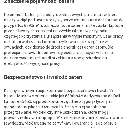
Znaczenie pojemności baterii
Pojemność baterii jest jednym z kluczowych parametrów, które
należy wziąć pod uwagę przy wyborze akumulatora do laptopa. W
przypadku 6890mAh, oznacza to, że bateria może zasilać laptopa
przez dłuższy czas, co jest niezwykle istotne w przypadku
częstego korzystania z urządzenia w trybie mobilnym. Czas pracy
na baterii wpływa na komfort użytkowania, szczególnie w
sytuacjach, gdy dostęp do źródła energii jest ograniczony. Dla
profesjonalistów, studentów, czy osób pracujących w terenie,
dłuższa żywotność baterii przekłada się bezpośrednio na
efektywność i wydajność pracy.
Bezpieczeństwo i trwałość baterii
Kolejnym ważnym aspektem jest bezpieczeństwo i trwałość
baterii. Markowe baterie, takie jak 6890mAh dedykowana do Dell
Latitude E5450, są produkowane zgodnie z rygorystycznymi
standardami jakości. Oznacza to, że są mniej podatne na
przegrzewanie, wycieki czy inne uszkodzenia, które mogą
prowadzić do awarii laptopa. W kontekście bezpieczeństwa, warto
również zwrócić uwagę na certyfikaty i gwarancje, jakie oferuje