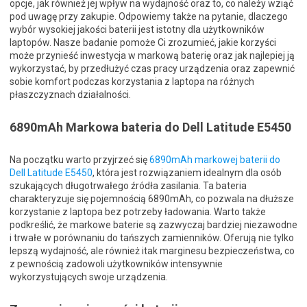
opcje, jak również jej wpływ na wydajność oraz to, co należy wziąć
pod uwagę przy zakupie. Odpowiemy także na pytanie, dlaczego
wybór wysokiej jakości baterii jest istotny dla użytkowników
laptopów. Nasze badanie pomoże Ci zrozumieć, jakie korzyści
może przynieść inwestycja w markową baterię oraz jak najlepiej ją
wykorzystać, by przedłużyć czas pracy urządzenia oraz zapewnić
sobie komfort podczas korzystania z laptopa na różnych
płaszczyznach działalności.
6890mAh Markowa bateria do Dell Latitude E5450
Na początku warto przyjrzeć się
6890mAh markowej baterii do
Dell Latitude E5450
, która jest rozwiązaniem idealnym dla osób
szukających długotrwałego źródła zasilania. Ta bateria
charakteryzuje się pojemnością 6890mAh, co pozwala na dłuższe
korzystanie z laptopa bez potrzeby ładowania. Warto także
podkreślić, że markowe baterie są zazwyczaj bardziej niezawodne
i trwałe w porównaniu do tańszych zamienników. Oferują nie tylko
lepszą wydajność, ale również itak marginesu bezpieczeństwa, co
z pewnością zadowoli użytkowników intensywnie
wykorzystujących swoje urządzenia.