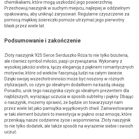
chemikaliami, które mogą uszkodzić jego powierzchnię.
Przechowuj naszyjnik w suchym miejscu, najlepiej w oddzielnym
opakowaniu, aby uniknąć zarysowań. Regularne czyszczenie za
pomocą miękkiej ściereczki pomoże utrzymać jego pierwotny
blask przez wiele lat.
Podsumowanie i zakończenie
Złoty naszyjnik 925 Serce Serduszko Róża to nie tylko biżuteria,
ale również symbol miłości, pasji i przywiązania. Wykonany z
wysokiej jakości srebra, łączy elegancję z pięknem romantycznych
motywów, które od wieków fascynują ludzi na całym świecie.
Dzięki swojej wszechstronności może być noszony w różnych
stylizacjach, co czyni go idealnym dodatkiem na każdą okazję.
Ponadto, urok tego naszyjnika czyni go idealnym prezentem dla
najbliższych, wyrażając uczucia w sposób subtelny i piękny. Dbając
o naszyjnik, możemy sprawić, że będzie on towarzyszył nam
przez wiele lat jako pamiątka wyjątkowych chwil. Zainwestowanie
w taki element biżuterii to inwestycja w piękno oraz emocje, które
przenikają nasze codzienne życie i wspomnienia. Złoty naszyjnik
to nie tylko dodatek, ale także sposób na wyrażenie siebie i swoich
uczuć.