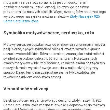
motywami serca i róży sprawia, że jest on doskonałym
odzwierciedleniem uczuć i emocji, co czyni go idealnym
prezentem dla naszych bliskich. Więcej szczegółów na temat tego
wyjątkowego naszyjnika można znaleźć w
Złoty Naszyjnik 925
Serce Serduszko Róża
.
Symbolika motywów: serce, serduszko, róża
Motywy serca, serduszka i róży od wieków są synonimami miłości i
pasji. Serce, będące symbolem miłości, często wyraża głębokie
uczucia wobec bliskich. Róża natomiast, znana jako kwiat miłości,
symbolizuje piękno, delikatność i romantyzm. Połącznie tych
dwóch motywów w biżuterii sprawia, że każda osoba nosząca ten
naszyjnik może wyrażać swoje uczucia w najbardziej intymny
sposób. Dzięki temu naszyjnik staje się nie tylko ozdobą, ale
również nośnikiem osobistych emocji.
Versatilność stylizacji
Dzięki prostocie i elegancji swojego designu, złoty naszyjnik 925
Serce Serduszko Róża można z łatwością dopasować do różnych
stylizacji. Może być zarówno doskonałym uzupełnieniem