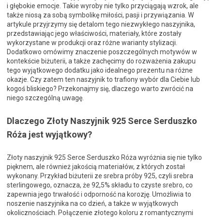
i głębokie emocje. Takie wyroby nie tylko przyciągają wzrok, ale
także niosą za sobą symbolikę miłości, pasji i przywiązania. W
artykule przyjrzymy się detalom tego niezwykłego naszyjnika,
przedstawiając jego właściwości, materiały, które zostały
wykorzystane w produkcji oraz różne warianty stylizacji.
Dodatkowo omówimy znaczenie poszczególnych motywów w
kontekście biżuterii, a także zachęcimy do rozważenia zakupu
tego wyjątkowego dodatku jako idealnego prezentu na różne
okazje. Czy zatem ten naszyjnik to trafiony wybór dla Ciebie lub
kogoś bliskiego? Przekonajmy się, dlaczego warto zwrócić na
niego szczególną uwagę.
Dlaczego Złoty Naszyjnik 925 Serce Serduszko
Róża jest wyjątkowy?
Złoty naszyjnik 925 Serce Serduszko Róża wyróżnia się nie tylko
pięknem, ale również jakością materiałów, z których został
wykonany. Przykład biżuterii ze srebra próby 925, czyli srebra
sterlingowego, oznacza, że 92,5% składu to czyste srebro, co
zapewnia jego trwałość i odporność na korozję. Umożliwia to
noszenie naszyjnika na co dzień, a także w wyjątkowych
okolicznościach. Połączenie złotego koloru z romantycznymi