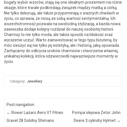
bogaty wybór wzorów, stają się one idealnym prezentem na różne
okazje, które trwale podkreślają związek między matką a córką.
Nie tylko dekorują, ale także przypominają o ważnych chwilach w
życiu, co sprawia, że niosą ze sobą wartość sentymentalną. Ich
wszechstronność pozwala na swobodną stylizację, a każda nowa
zawieszka dodaje kolejny rozdział do naszej osobistej historii.
Charmsy to nie tylko moda, ale także sposób na bliskość oraz
wyrażenie uczuć. Warto zainwestować w tego typu biżuterię, by
móc cieszyć się nie tylko jej estetyką, ale i historią, jaką opowiada.
Zachęcamy do odkrycia uroków charmsów i stworzenia własnej,
unikalnej kolekcji, która odzwierciedli najważniejsze momenty w
życiu.
Category:
Jewellery
Post navigation
←
Rower Lazaro Aero V1 Fitnes
Pompa olejowa Zetor John
Gravel 28 Solidny Shimano
Deere 3 cylindry Hylmet
→