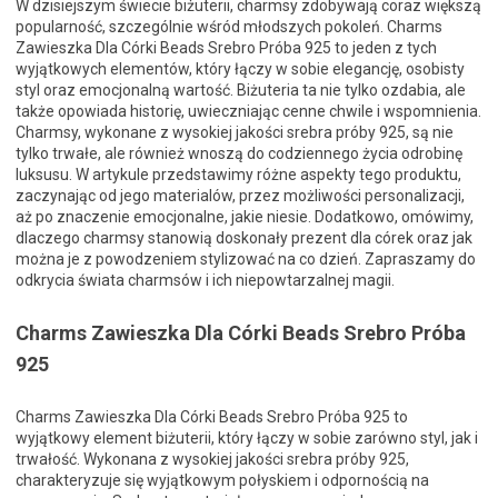
W dzisiejszym świecie biżuterii, charmsy zdobywają coraz większą
popularność, szczególnie wśród młodszych pokoleń. Charms
Zawieszka Dla Córki Beads Srebro Próba 925 to jeden z tych
wyjątkowych elementów, który łączy w sobie elegancję, osobisty
styl oraz emocjonalną wartość. Biżuteria ta nie tylko ozdabia, ale
także opowiada historię, uwieczniając cenne chwile i wspomnienia.
Charmsy, wykonane z wysokiej jakości srebra próby 925, są nie
tylko trwałe, ale również wnoszą do codziennego życia odrobinę
luksusu. W artykule przedstawimy różne aspekty tego produktu,
zaczynając od jego materialów, przez możliwości personalizacji,
aż po znaczenie emocjonalne, jakie niesie. Dodatkowo, omówimy,
dlaczego charmsy stanowią doskonały prezent dla córek oraz jak
można je z powodzeniem stylizować na co dzień. Zapraszamy do
odkrycia świata charmsów i ich niepowtarzalnej magii.
Charms Zawieszka Dla Córki Beads Srebro Próba
925
Charms Zawieszka Dla Córki Beads Srebro Próba 925 to
wyjątkowy element biżuterii, który łączy w sobie zarówno styl, jak i
trwałość. Wykonana z wysokiej jakości srebra próby 925,
charakteryzuje się wyjątkowym połyskiem i odpornością na