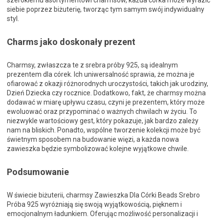
szerokiemu asortymentowi charmsów, każda córka może wyrazić
siebie poprzez biżuterię, tworząc tym samym swój indywidualny
styl.
Charms jako doskonały prezent
Charmsy, zwłaszcza te z srebra próby 925, są idealnym
prezentem dla córek. Ich uniwersalność sprawia, że można je
ofiarować z okazji różnorodnych uroczystości, takich jak urodziny,
Dzień Dziecka czy rocznice. Dodatkowo, fakt, że charmsy można
dodawać w miarę upływu czasu, czyni je prezentem, który może
ewoluować oraz przypominać o ważnych chwilach w życiu. To
niezwykle wartościowy gest, który pokazuje, jak bardzo zależy
nam na bliskich. Ponadto, wspólne tworzenie kolekcji może być
świetnym sposobem na budowanie więzi, a każda nowa
zawieszka będzie symbolizować kolejne wyjątkowe chwile.
Podsumowanie
W świecie biżuterii, charmsy Zawieszka Dla Córki Beads Srebro
Próba 925 wyróżniają się swoją wyjątkowością, pięknem i
emocjonalnym ładunkiem. Oferując możliwość personalizacji i