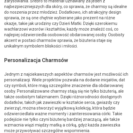
zarysowania. Srebro to materiał uznawany za jeden z
najbezpieczniejszych dla skóry, co sprawia, że charmsy są idealne
do noszenia przez młodzież. Dodatkowo, ich atrakcyjny design
sprawia, że są one chętnie wybierane jako prezent na różne
okazje, takie jak urodziny czy Dzień Matki. Dzięki szerokiemu
wachlarzowi wzorów i kształtów, każdy może znaleźć coś, co
najlepiej odzwierciedla osobowość obdarowanej osoby. Osobisty
akcent w postaci charmsów sprawia, że biżuteria staje się
unikalnym symbolem bliskości i miłości.
Personalizacja Charmsów
Jednym z najciekawszych aspektów charmsów jest możliwość ich
personalizacji. Wiele projektów pozwala na dodanie inicjałów, dat
czy symboli, które mają szczególne znaczenie dla obdarowanej
osoby. Personalizowane charmsy stają się nie tylko biżuterią, ale
także osobistym talizmanem. Dzięki różnorodności dostępnych
dodatków, takich jak zawieszki w kształcie serca, gwiazdy czy
zwierząt, można stworzyć wyjątkową kolekcję, która będzie
odzwierciedlała ważne momenty i zainteresowania córki. Takie
podejście nie tylko czyni biżuterię bardziej znaczącą, ale także
wzmacnia więzi między matką a córką, gdyż każda zawieszka
może przywoływać szczególne wspomnienia.