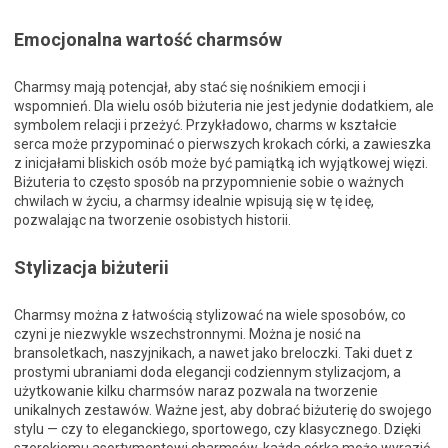
Emocjonalna wartość charmsów
Charmsy mają potencjał, aby stać się nośnikiem emocji i
wspomnień. Dla wielu osób biżuteria nie jest jedynie dodatkiem, ale
symbolem relacji i przeżyć. Przykładowo, charms w kształcie
serca może przypominać o pierwszych krokach córki, a zawieszka
z inicjałami bliskich osób może być pamiątką ich wyjątkowej więzi.
Biżuteria to często sposób na przypomnienie sobie o ważnych
chwilach w życiu, a charmsy idealnie wpisują się w tę ideę,
pozwalając na tworzenie osobistych historii.
Stylizacja biżuterii
Charmsy można z łatwością stylizować na wiele sposobów, co
czyni je niezwykle wszechstronnymi. Można je nosić na
bransoletkach, naszyjnikach, a nawet jako breloczki. Taki duet z
prostymi ubraniami doda elegancji codziennym stylizacjom, a
użytkowanie kilku charmsów naraz pozwala na tworzenie
unikalnych zestawów. Ważne jest, aby dobrać biżuterię do swojego
stylu — czy to eleganckiego, sportowego, czy klasycznego. Dzięki