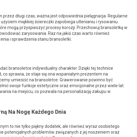
 przez długi czas, ważna jest odpowiednia pielęgnacja. Regularne
życiem miękkiej ściereczki zapobiega utlenianiu i rysowaniu.
tóre mogą przyspieszyć procesy korozji. Przechowuj bransoletkę w
owodować zarysowania. Raz na jakiś czas warto również
enia i sprawdzenia stanu bransoletki.
dać bransoletce indywidualny charakter. Dzięki tej technice
st, co sprawia, że staje się ona wspaniałym prezentem na
chcemy umieścić na bransoletce. Grawerowanie powinno być
łnić swoje funkcje estetyczne oraz emocjonalne przez wiele lat.
rowania na miejscu, co pozwala na personalizację zakupu w
rną Na Nogę Każdego Dnia
ym to nie tylko piękny dodatek, ale również wyraz osobistego
enie potencjalnych problemów związanych z jej noszeniem oraz