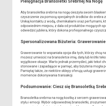
Pielęgnacja Bransoletki Srebrnej Na Nogę
Aby bransoletka srebrna na nogę cieszyła swoim blaskiem
czyszczenie za pomocą specjalnych środków do srebra z u
Unikaj kontaktu z wodą, chemikaliami oraz perfumami, k
odpowiednim miejscu, z dala od produktów mogących sp
odwiedzić jubilera, który dokona profesjonalnego czyszcz
Spersonalizowana Biżuteria: Grawerowanie
Grawerowanie to wspaniała opcja dla tych, którzy chcą na
możesz umieścić na bransoletce imię, datę lub krótki tek
wyjątkowe okazje. Warto jednak przemyśleć, jaki tekst 
stonowane i zapadające w pamięć, aby biżuteria mogła pe
Pamiętaj także, że niektóre sklepy oferują usługi grawe
momencie dokonywania transakcji.
Podsumowanie: Ciesz się Bransoletką Sreb
Bransoletka srebrna na nogę kostkę z sercem grawerowan
stylu i emocji. Wybór odpowiedniej bransoletki, zrozumi