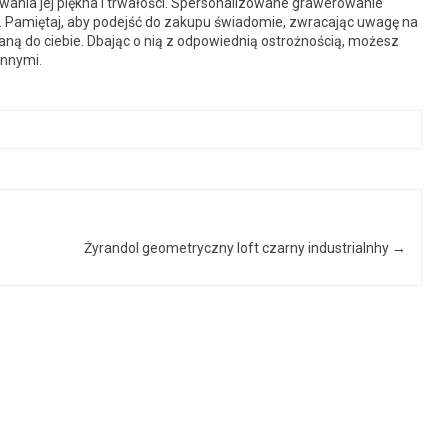
wania jej piękna i trwałości. Spersonalizowane grawerowanie
. Pamiętaj, aby podejść do zakupu świadomie, zwracając uwagę na
aną do ciebie. Dbając o nią z odpowiednią ostrożnością, możesz
innymi.
Żyrandol geometryczny loft czarny industrialnhy
→