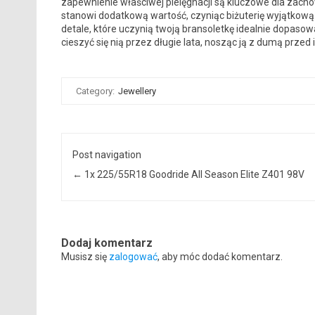
zapewnienie właściwej pielęgnacji są kluczowe dla zacho
stanowi dodatkową wartość, czyniąc biżuterię wyjątkową
detale, które uczynią twoją bransoletkę idealnie dopasow
cieszyć się nią przez długie lata, nosząc ją z dumą przed 
Category:
Jewellery
Post navigation
←
1x 225/55R18 Goodride All Season Elite Z401 98V
Dodaj komentarz
Musisz się
zalogować
, aby móc dodać komentarz.