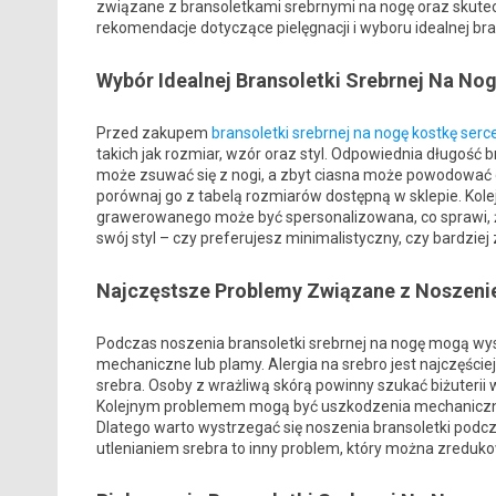
związane z bransoletkami srebrnymi na nogę oraz skute
rekomendacje dotyczące pielęgnacji i wyboru idealnej brans
Wybór Idealnej Bransoletki Srebrnej Na No
Przed zakupem
bransoletki srebrnej na nogę kostkę serc
takich jak rozmiar, wzór oraz styl. Odpowiednia długość b
może zsuwać się z nogi, a zbyt ciasna może powodować
porównaj go z tabelą rozmiarów dostępną w sklepie. Kol
grawerowanego może być spersonalizowana, co sprawi, ż
swój styl – czy preferujesz minimalistyczny, czy bardzie
Najczęstsze Problemy Związane z Noszeni
Podczas noszenia bransoletki srebrnej na nogę mogą wyst
mechaniczne lub plamy. Alergia na srebro jest najczęści
srebra. Osoby z wrażliwą skórą powinny szukać biżuterii w
Kolejnym problemem mogą być uszkodzenia mechaniczne,
Dlatego warto wystrzegać się noszenia bransoletki pod
utlenianiem srebra to inny problem, który można zreduko