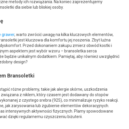
czne metody ich rozwiązania. Na koniec zaprezentujemy
oletki dla siebie lub bliskiej osoby.
gę
e grawer
, warto zwrócić uwagę na kilka kluczowych elementów,
ransoletki jest kluczowa dla komfortu jej noszenia. Zbyt luźna
 dyskomfort. Przed dokonaniem zakupu zmierz obwód kostki i
ejnym aspektem jest wybór wzoru – bransoletka serca
e będzie unikalnym dodatkiem. Pamiętaj, aby również uwzględnić
j zdobny design?
em Bransoletki
ąpić różne problemy, takie jak alergie skórne, uszkodzenia
ej związana z niklem, który czasem jest dodawany do stopów
ykonanej z czystego srebra (925), co minimalizuje ryzyko reakcji.
 jak zarysowania lub zgubienie elementów dekoracyjnych.
czas intensywnych aktywności fizycznych. Plamy spowodowane
wać dzięki regularnemu czyszczeniu biżuterii.