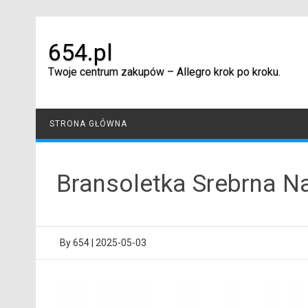
Skip
to
content
654.pl
Twoje centrum zakupów – Allegro krok po kroku.
STRONA GŁÓWNA
Bransoletka Srebrna N
By
654
|
2025-05-03