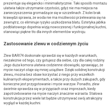
prezentuje się elegancko i minimalistycznie. Taki sposób montażu
ułatwia także utrzymanie czystości, gdyż nie ma miejsca na
zanieczyszczenia gromadzące się w szczelinach. Z kolei brak
krawędzi sprawia, że woda nie ma możliwości przelewania się na
zewnątrz, co eliminuje ryzyko uszkodzenia blatu. Estetyka jabłka
podblatowego dopełnia wizję nowoczesnej i funkcjonalnej kuchni,
stanowiąc piękne tło dla innych elementów wystroju.
Zastosowanie zlewu w codziennym życiu
Zlew BARI74 doskonale sprawdzi się w każdych warunkach,
niezależnie od tego, czy gotujesz dla siebie, czy dla całej rodziny.
Jego duża komora ułatwia codzienne obowiązki, sprawiając, że
mycie naczyń staje się mniej uciążliwe. Dzięki solidnej konstrukcji
zlewu, można bez obaw korzystać z niego przy wszelkich
kulinarnych eksperymentach, a także przy dużych zakupach, gdy
konieczne jest przygotowanie i mycie warzyw. Ponadto, zlew
świetnie sprawdza się w przyjęciach oraz imprezach, kiedy
zapotrzebowanie na mycie naczyń znacznie wzrasta. Stalowa
konstrukcja przez wiele lat będzie utrzymywać swój atrakcyjny
wygląd w każdej kuchni.