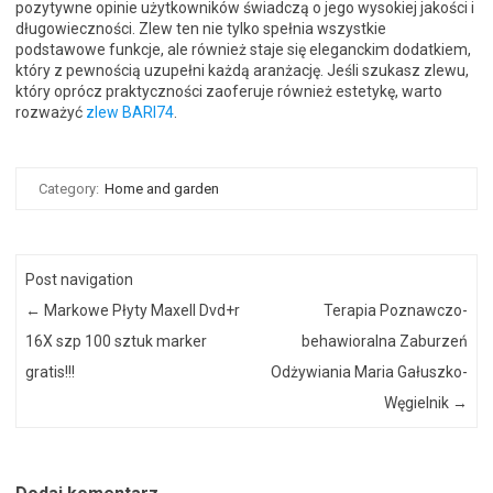
pozytywne opinie użytkowników świadczą o jego wysokiej jakości i
długowieczności. Zlew ten nie tylko spełnia wszystkie
podstawowe funkcje, ale również staje się eleganckim dodatkiem,
który z pewnością uzupełni każdą aranżację. Jeśli szukasz zlewu,
który oprócz praktyczności zaoferuje również estetykę, warto
rozważyć
zlew BARI74
.
Category:
Home and garden
Post navigation
←
Markowe Płyty Maxell Dvd+r
Terapia Poznawczo-
16X szp 100 sztuk marker
behawioralna Zaburzeń
gratis!!!
Odżywiania Maria Gałuszko-
Węgielnik
→