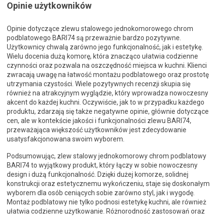
Opinie użytkowników
Opinie dotyczące zlewu stalowego jednokomorowego chrom
podblatowego BARI74 są przeważnie bardzo pozytywne.
Użytkownicy chwalą zarówno jego funkcjonalność, jak i estetykę.
Wielu docenia dużą komorę, która znacząco ułatwia codzienne
czynności oraz pozwala na oszczędność miejsca w kuchni. Klienci
zwracają uwagę na łatwość montażu podblatowego oraz prostotę
utrzymania czystości. Wiele pozytywnych recenzji skupia się
również na atrakcyjnym wyglądzie, który wprowadza nowoczesny
akcent do każdej kuchni. Oczywiście, jak to w przypadku każdego
produktu, zdarzają się także negatywne opinie, głównie dotyczące
cen, ale w kontekście jakości i funkcjonalności zlewu BARI74,
przeważająca większość użytkowników jest zdecydowanie
usatysfakcjonowana swoim wyborem.
Podsumowując, zlew stalowy jednokomorowy chrom podblatowy
BARI74 to wyjątkowy produkt, który łączy w sobie nowoczesny
design i dużą funkcjonalność. Dzięki dużej komorze, solidnej
konstrukcji oraz estetycznemu wykończeniu, staje się doskonałym
wyborem dla osób ceniących sobie zarówno styl, jak i wygodę.
Montaż podblatowy nie tylko podnosi estetykę kuchni, ale również
ułatwia codzienne użytkowanie. Różnorodność zastosowań oraz