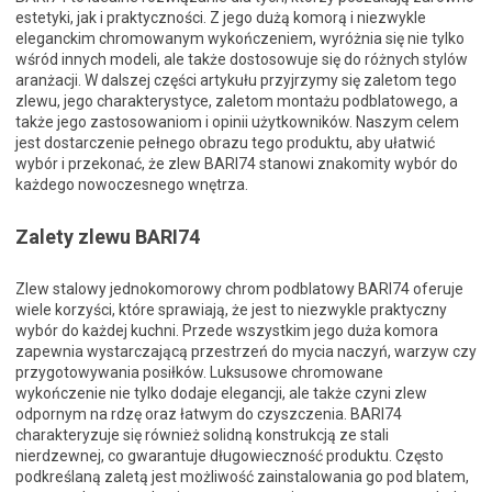
estetyki, jak i praktyczności. Z jego dużą komorą i niezwykle
eleganckim chromowanym wykończeniem, wyróżnia się nie tylko
wśród innych modeli, ale także dostosowuje się do różnych stylów
aranżacji. W dalszej części artykułu przyjrzymy się zaletom tego
zlewu, jego charakterystyce, zaletom montażu podblatowego, a
także jego zastosowaniom i opinii użytkowników. Naszym celem
jest dostarczenie pełnego obrazu tego produktu, aby ułatwić
wybór i przekonać, że zlew BARI74 stanowi znakomity wybór do
każdego nowoczesnego wnętrza.
Zalety zlewu BARI74
Zlew stalowy jednokomorowy chrom podblatowy BARI74 oferuje
wiele korzyści, które sprawiają, że jest to niezwykle praktyczny
wybór do każdej kuchni. Przede wszystkim jego duża komora
zapewnia wystarczającą przestrzeń do mycia naczyń, warzyw czy
przygotowywania posiłków. Luksusowe chromowane
wykończenie nie tylko dodaje elegancji, ale także czyni zlew
odpornym na rdzę oraz łatwym do czyszczenia. BARI74
charakteryzuje się również solidną konstrukcją ze stali
nierdzewnej, co gwarantuje długowieczność produktu. Często
podkreślaną zaletą jest możliwość zainstalowania go pod blatem,