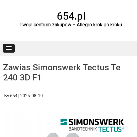
Skip
to
content
654.pl
Twoje centrum zakupów – Allegro krok po kroku.
Zawias Simonswerk Tectus Te
240 3D F1
By
654
|
2025-08-10