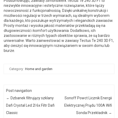
Podsumowując, zawiasy Simonswerk Tectus Te 240 3D F1 to
niezwykle innowacyjne i estetyczne rozwiązanie, które łączy
nowoczesność z funkcjonalnością. Dzięki unikalnej konstrukcji i
możliwości regulacji w trzech wymiarach, są idealnym wyborem
dla każdego, kto poszukuje wytrzymałych i eleganckich zawiasów.
Prosty montaż i wysoka jakość materiałów przekładają się na
długowieczność i komfort użytkowania. Dodatkowo, ich
zastosowanie w różnych typach obiektów sprawia, że są bardzo
uniwersalne. Warto zainwestować w zawiasy Tectus Te 240 3D F1,
aby cieszyć się innowacyjnym rozwiązaniem w swoim domu lub
biurze.
Category:
Home and garden
Post navigation
←
Dzbanek filtrujący szklany
Sonoff Powct Licznik Energii
Dafi Crystal Led 2l 6x Filtr Dafi
Elektrycznej Prądu 100A Wifi
Classic
Sonda Przekładnik
→