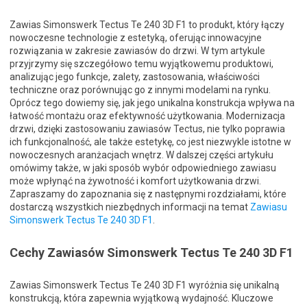
Zawias Simonswerk Tectus Te 240 3D F1 to produkt, który łączy
nowoczesne technologie z estetyką, oferując innowacyjne
rozwiązania w zakresie zawiasów do drzwi. W tym artykule
przyjrzymy się szczegółowo temu wyjątkowemu produktowi,
analizując jego funkcje, zalety, zastosowania, właściwości
techniczne oraz porównując go z innymi modelami na rynku.
Oprócz tego dowiemy się, jak jego unikalna konstrukcja wpływa na
łatwość montażu oraz efektywność użytkowania. Modernizacja
drzwi, dzięki zastosowaniu zawiasów Tectus, nie tylko poprawia
ich funkcjonalność, ale także estetykę, co jest niezwykle istotne w
nowoczesnych aranżacjach wnętrz. W dalszej części artykułu
omówimy także, w jaki sposób wybór odpowiedniego zawiasu
może wpłynąć na żywotność i komfort użytkowania drzwi.
Zapraszamy do zapoznania się z następnymi rozdziałami, które
dostarczą wszystkich niezbędnych informacji na temat
Zawiasu
Simonswerk Tectus Te 240 3D F1
.
Cechy Zawiasów Simonswerk Tectus Te 240 3D F1
Zawias Simonswerk Tectus Te 240 3D F1 wyróżnia się unikalną
konstrukcją, która zapewnia wyjątkową wydajność. Kluczowe