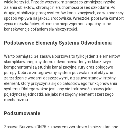
wiele korzyści. Przede wszystkim znacząco zmniejsza ryzyko
zalania obiektów, chroniąc nieruchomości przed szkodami. Po
drugie, stabilizuje pracę systemów kanalizacyjnych, co w znaczący
sposób wpływa na jakość środowiska. Wreszcie, poprawia komfort
życia mieszkańców, eliminując nieprzyjemne zapachy i inne
konsekwencje cofaniem się nieczystości.
Podstawowe Elementy Systemu Odwodnienia
Warto pamiętać, że zasuwa burzowa to tylko jeden z elementów
skomplikowanego systemu odwodnienia. Innymi kluczowymi
komponentami są studnie kanalizacyjne, rury oraz obiegowe
pompy. Dobrze zintegrowany system pozwala na efektywne
zarządzanie wodami deszczowymi, a zasuwa stanowi istotny
element, który przyczynia się do całościowego funkcjonowania
systemu. Dlatego ważne jest, aby nie traktować zasuwy jako
pojedynczej jednostki, ale jako niezbędny element szerszego
mechanizmu.
Podsumowanie
Zasuwa Burzowa DN75 z zaworem zwrotnym to niezastąpione