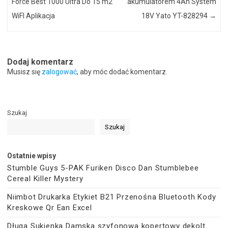
Force Best 1000 Ultra Do 15 m2
akumulatorem 4Ah System
WiFI Aplikacja
18V Yato YT-828294
→
Dodaj komentarz
Musisz się
zalogować
, aby móc dodać komentarz.
Szukaj
Szukaj
Ostatnie wpisy
Stumble Guys 5-PAK Furiken Disco Dan Stumblebee
Cereal Killer Mystery
Niimbot Drukarka Etykiet B21 Przenośna Bluetooth Kody
Kreskowe Qr Ean Excel
Długa Sukienka Damska szyfonowa kopertowy dekolt