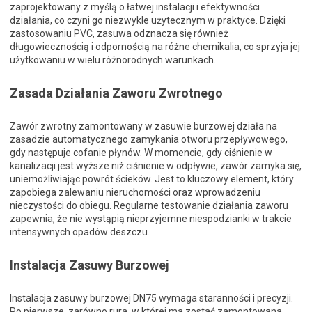
zaprojektowany z myślą o łatwej instalacji i efektywności
działania, co czyni go niezwykle użytecznym w praktyce. Dzięki
zastosowaniu PVC, zasuwa odznacza się również
długowiecznością i odpornością na różne chemikalia, co sprzyja jej
użytkowaniu w wielu różnorodnych warunkach.
Zasada Działania Zaworu Zwrotnego
Zawór zwrotny zamontowany w zasuwie burzowej działa na
zasadzie automatycznego zamykania otworu przepływowego,
gdy następuje cofanie płynów. W momencie, gdy ciśnienie w
kanalizacji jest wyższe niż ciśnienie w odpływie, zawór zamyka się,
uniemożliwiając powrót ścieków. Jest to kluczowy element, który
zapobiega zalewaniu nieruchomości oraz wprowadzeniu
nieczystości do obiegu. Regularne testowanie działania zaworu
zapewnia, że nie wystąpią nieprzyjemne niespodzianki w trakcie
intensywnych opadów deszczu.
Instalacja Zasuwy Burzowej
Instalacja zasuwy burzowej DN75 wymaga staranności i precyzji.
Po pierwsze, zarówno rura, w której ma zostać zamontowana