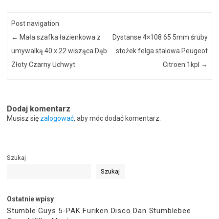
Post navigation
←
Mała szafka łazienkowa z
Dystanse 4×108 65 5mm śruby
umywalką 40 x 22 wisząca Dąb
stożek felga stalowa Peugeot
Złoty Czarny Uchwyt
Citroen 1kpl
→
Dodaj komentarz
Musisz się
zalogować
, aby móc dodać komentarz.
Szukaj
Szukaj
Ostatnie wpisy
Stumble Guys 5-PAK Furiken Disco Dan Stumblebee