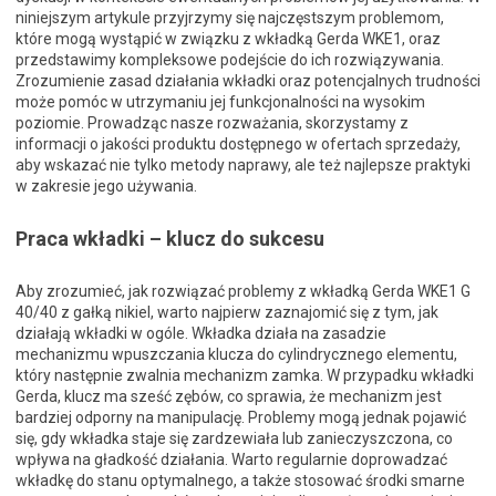
niniejszym artykule przyjrzymy się najczęstszym problemom,
które mogą wystąpić w związku z wkładką Gerda WKE1, oraz
przedstawimy kompleksowe podejście do ich rozwiązywania.
Zrozumienie zasad działania wkładki oraz potencjalnych trudności
może pomóc w utrzymaniu jej funkcjonalności na wysokim
poziomie. Prowadząc nasze rozważania, skorzystamy z
informacji o jakości produktu dostępnego w ofertach sprzedaży,
aby wskazać nie tylko metody naprawy, ale też najlepsze praktyki
w zakresie jego używania.
Praca wkładki – klucz do sukcesu
Aby zrozumieć, jak rozwiązać problemy z wkładką Gerda WKE1 G
40/40 z gałką nikiel, warto najpierw zaznajomić się z tym, jak
działają wkładki w ogóle. Wkładka działa na zasadzie
mechanizmu wpuszczania klucza do cylindrycznego elementu,
który następnie zwalnia mechanizm zamka. W przypadku wkładki
Gerda, klucz ma sześć zębów, co sprawia, że mechanizm jest
bardziej odporny na manipulację. Problemy mogą jednak pojawić
się, gdy wkładka staje się zardzewiała lub zanieczyszczona, co
wpływa na gładkość działania. Warto regularnie doprowadzać
wkładkę do stanu optymalnego, a także stosować środki smarne