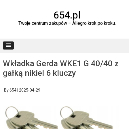
Skip
to
content
654.pl
Twoje centrum zakupów – Allegro krok po kroku.
Wkładka Gerda WKE1 G 40/40 z
gałką nikiel 6 kluczy
By
654
|
2025-04-29