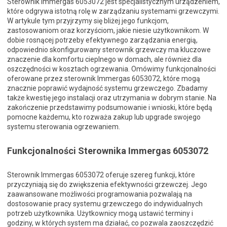
Sterownik Immergas 6053072 jest specjalistycznym urządzeniem,
które odgrywa istotną rolę w zarządzaniu systemami grzewczymi.
W artykule tym przyjrzymy się bliżej jego funkcjom,
zastosowaniom oraz korzyściom, jakie niesie użytkownikom. W
dobie rosnącej potrzeby efektywnego zarządzania energią,
odpowiednio skonfigurowany sterownik grzewczy ma kluczowe
znaczenie dla komfortu cieplnego w domach, ale również dla
oszczędności w kosztach ogrzewania. Omówimy funkcjonalności
oferowane przez sterownik Immergas 6053072, które mogą
znacznie poprawić wydajność systemu grzewczego. Zbadamy
także kwestię jego instalacji oraz utrzymania w dobrym stanie. Na
zakończenie przedstawimy podsumowanie i wnioski, które będą
pomocne każdemu, kto rozważa zakup lub upgrade swojego
systemu sterowania ogrzewaniem.
Funkcjonalności Sterownika Immergas 6053072
Sterownik Immergas 6053072 oferuje szereg funkcji, które
przyczyniają się do zwiększenia efektywności grzewczej. Jego
zaawansowane możliwości programowania pozwalają na
dostosowanie pracy systemu grzewczego do indywidualnych
potrzeb użytkownika. Użytkownicy mogą ustawić terminy i
godziny, w których system ma działać, co pozwala zaoszczędzić