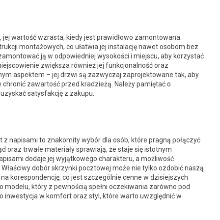
a, jej wartość wzrasta, kiedy jest prawidłowo zamontowana.
trukcji montażowych, co ułatwia jej instalację nawet osobom bez
amontować ją w odpowiedniej wysokości i miejscu, aby korzystać
iejscowienie zwiększa również jej funkcjonalność oraz
tnym aspektem – jej drzwi są zazwyczaj zaprojektowane tak, aby
 chronić zawartość przed kradzieżą. Należy pamiętać o
 uzyskać satysfakcję z zakupu.
t z napisami to znakomity wybór dla osób, które pragną połączyć
 oraz trwałe materiały sprawiają, że staje się istotnym
pisami dodaje jej wyjątkowego charakteru, a możliwość
Właściwy dobór skrzynki pocztowej może nie tylko ozdobić naszą
 na korespondencję, co jest szczególnie cenne w dzisiejszych
 modelu, który z pewnością spełni oczekiwania zarówno pod
to inwestycja w komfort oraz styl, które warto uwzględnić w