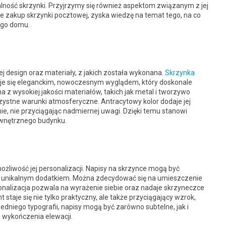
lność skrzynki. Przyjrzymy się również aspektom związanym z jej
e zakup skrzynki pocztowej, zyska wiedzę na temat tego, na co
ego domu.
 design oraz materiały, z jakich została wykonana.
Skrzynka
je się eleganckim, nowoczesnym wyglądem, który doskonale
a z wysokiej jakości materiałów, takich jak metal i tworzywo
zystne warunki atmosferyczne. Antracytowy kolor dodaje jej
nie, nie przyciągając nadmiernej uwagi. Dzięki temu stanowi
wnętrznego budynku.
żliwość jej personalizacji. Napisy na skrzynce mogą być
ją unikalnym dodatkiem. Można zdecydować się na umieszczenie
sonalizacja pozwala na wyrażenie siebie oraz nadaje skrzyneczce
staje się nie tylko praktyczny, ale także przyciągający wzrok,
iego typografii, napisy mogą być zarówno subtelne, jak i
ią wykończenia elewacji.