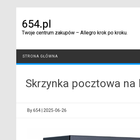
Skip
to
content
654.pl
Twoje centrum zakupów – Allegro krok po kroku.
STRONA GŁÓWNA
Skrzynka pocztowa na l
By
654
|
2025-06-26