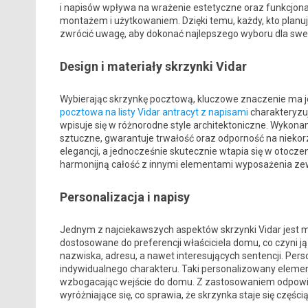
i napisów wpływa na wrażenie estetyczne oraz funkcjona
montażem i użytkowaniem. Dzięki temu, każdy, kto planuj
zwrócić uwagę, aby dokonać najlepszego wyboru dla sw
Design i materiały skrzynki Vidar
Wybierając skrzynkę pocztową, kluczowe znaczenie ma jej
pocztowa na listy Vidar antracyt z napisami
charakteryzu
wpisuje się w różnorodne style architektoniczne. Wykonan
sztuczne, gwarantuje trwałość oraz odporność na niekor
elegancji, a jednocześnie skutecznie wtapia się w otocze
harmonijną całość z innymi elementami wyposażenia ze
Personalizacja i napisy
Jednym z najciekawszych aspektów skrzynki Vidar jest mo
dostosowane do preferencji właściciela domu, co czyni 
nazwiska, adresu, a nawet interesujących sentencji. Per
indywidualnego charakteru. Taki personalizowany element 
wzbogacając wejście do domu. Z zastosowaniem odpowiedn
wyróżniające się, co sprawia, że skrzynka staje się częśc