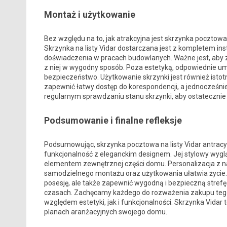
Montaż i użytkowanie
Bez względu na to, jak atrakcyjna jest skrzynka pocztow
Skrzynka na listy Vidar dostarczana jest z kompletem ins
doświadczenia w pracach budowlanych. Ważne jest, aby z
z niej w wygodny sposób. Poza estetyką, odpowiednie um
bezpieczeństwo. Użytkowanie skrzynki jest również isto
zapewnić łatwy dostęp do korespondencji, a jednocześnie
regularnym sprawdzaniu stanu skrzynki, aby ostatecznie
Podsumowanie i finalne refleksje
Podsumowując, skrzynka pocztowa na listy Vidar antracy
funkcjonalność z eleganckim designem. Jej stylowy wygląd
elementem zewnętrznej części domu. Personalizacja z na
samodzielnego montażu oraz użytkowania ułatwia życie. 
posesję, ale także zapewnić wygodną i bezpieczną strefę
czasach. Zachęcamy każdego do rozważenia zakupu tego
względem estetyki, jak i funkcjonalności. Skrzynka Vidar 
planach aranżacyjnych swojego domu.