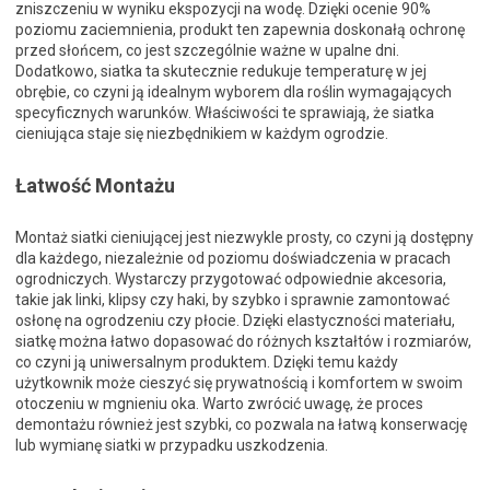
zniszczeniu w wyniku ekspozycji na wodę. Dzięki ocenie 90%
poziomu zaciemnienia, produkt ten zapewnia doskonałą ochronę
przed słońcem, co jest szczególnie ważne w upalne dni.
Dodatkowo, siatka ta skutecznie redukuje temperaturę w jej
obrębie, co czyni ją idealnym wyborem dla roślin wymagających
specyficznych warunków. Właściwości te sprawiają, że siatka
cieniująca staje się niezbędnikiem w każdym ogrodzie.
Łatwość Montażu
Montaż siatki cieniującej jest niezwykle prosty, co czyni ją dostępny
dla każdego, niezależnie od poziomu doświadczenia w pracach
ogrodniczych. Wystarczy przygotować odpowiednie akcesoria,
takie jak linki, klipsy czy haki, by szybko i sprawnie zamontować
osłonę na ogrodzeniu czy płocie. Dzięki elastyczności materiału,
siatkę można łatwo dopasować do różnych kształtów i rozmiarów,
co czyni ją uniwersalnym produktem. Dzięki temu każdy
użytkownik może cieszyć się prywatnością i komfortem w swoim
otoczeniu w mgnieniu oka. Warto zwrócić uwagę, że proces
demontażu również jest szybki, co pozwala na łatwą konserwację
lub wymianę siatki w przypadku uszkodzenia.