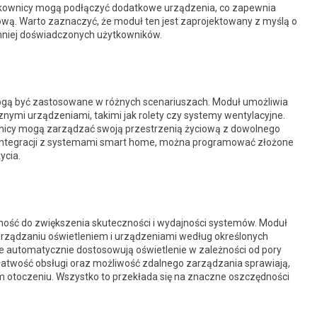
kownicy mogą podłączyć dodatkowe urządzenia, co zapewnia
wą. Warto zaznaczyć, że moduł ten jest zaprojektowany z myślą o
mniej doświadczonych użytkowników.
mogą być zastosowane w różnych scenariuszach. Moduł umożliwia
znymi urządzeniami, takimi jak rolety czy systemy wentylacyjne.
wnicy mogą zarządzać swoją przestrzenią życiową z dowolnego
i integracji z systemami smart home, można programować złożone
ycia.
lność do zwiększenia skuteczności i wydajności systemów. Moduł
arządzaniu oświetleniem i urządzeniami według określonych
 automatycznie dostosowują oświetlenie w zależności od pory
łatwość obsługi oraz możliwość zdalnego zarządzania sprawiają,
im otoczeniu. Wszystko to przekłada się na znaczne oszczędności