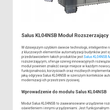
Salus KL04NSB Moduł Rozszerzający
W dzisiejszym szybkim świecie technologii, inteligentne
z kluczowych elementów automatyzacji budynków jest s
przedstawicielem takich produktów jest
Salus KL04NSB M
rozszerzającym, oferuje szereg innowacyjnych rozwiązań
moduł powinien znaleźć swoje miejsce w każdym nowoc
funkcjonalności, korzyściach oraz możliwych implementa
jaką odgrywa Salus KL04NSB w szerszym kontekście aut
modernizacji ich przestrzeni życiowej.
Wprowadzenie do modułu Salus KL04NSB
Moduł Salus KL04NSB to zaawansowane urządzenie rozsz
oświetleniem i innymi urządzeniami. Jest funkcjonalny