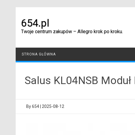
Skip
to
content
654.pl
Twoje centrum zakupów – Allegro krok po kroku.
STRONA GŁÓWNA
Salus KL04NSB Moduł 
By
654
|
2025-08-12