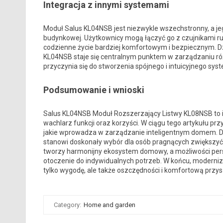
Integracja z innymi systemami
Moduł Salus KL04NSB jest niezwykle wszechstronny, a jeg
budynkowej. Użytkownicy mogą łączyć go z czujnikami r
codzienne życie bardziej komfortowym i bezpiecznym. Dz
KL04NSB staje się centralnym punktem w zarządzaniu ró
przyczynia się do stworzenia spójnego i intuicyjnego sy
Podsumowanie i wnioski
Salus KL04NSB Moduł Rozszerzający Listwy KL08NSB to i
wachlarz funkcji oraz korzyści. W ciągu tego artykułu pr
jakie wprowadza w zarządzanie inteligentnym domem. Dzię
stanowi doskonały wybór dla osób pragnących zwiększyć
tworzy harmonijny ekosystem domowy, a możliwości pers
otoczenie do indywidualnych potrzeb. W końcu, moderniz
tylko wygodę, ale także oszczędności i komfortową przy
Category:
Home and garden