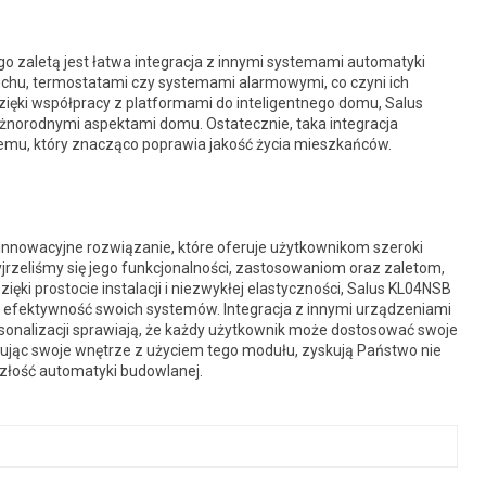
o zaletą jest łatwa integracja z innymi systemami automatyki
uchu, termostatami czy systemami alarmowymi, co czyni ich
ięki współpracy z platformami do inteligentnego domu, Salus
żnorodnymi aspektami domu. Ostatecznie, taka integracja
stemu, który znacząco poprawia jakość życia mieszkańców.
nnowacyjne rozwiązanie, które oferuje użytkownikom szeroki
zyjrzeliśmy się jego funkcjonalności, zastosowaniom oraz zaletom,
ki prostocie instalacji i niezwykłej elastyczności, Salus KL04NSB
 efektywność swoich systemów. Integracja z innymi urządzeniami
onalizacji sprawiają, że każdy użytkownik może dostosować swoje
ując swoje wnętrze z użyciem tego modułu, zyskują Państwo nie
szłość automatyki budowlanej.