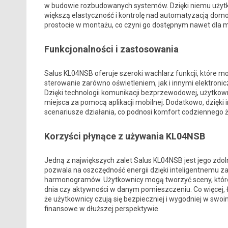
w budowie rozbudowanych systemów. Dzięki niemu użyt
większą elastyczność i kontrolę nad automatyzacją domo
prostocie w montażu, co czyni go dostępnym nawet dla 
Funkcjonalności i zastosowania
Salus KL04NSB oferuje szeroki wachlarz funkcji, które 
sterowanie zarówno oświetleniem, jak i innymi elektronic
Dzięki technologii komunikacji bezprzewodowej, użytko
miejsca za pomocą aplikacji mobilnej. Dodatkowo, dzięk
scenariusze działania, co podnosi komfort codziennego ż
Korzyści płynące z używania KL04NSB
Jedną z największych zalet Salus KL04NSB jest jego zdo
pozwala na oszczędność energii dzięki inteligentnemu z
harmonogramów. Użytkownicy mogą tworzyć sceny, które
dnia czy aktywności w danym pomieszczeniu. Co więcej, 
że użytkownicy czują się bezpieczniej i wygodniej w swo
finansowe w dłuższej perspektywie.