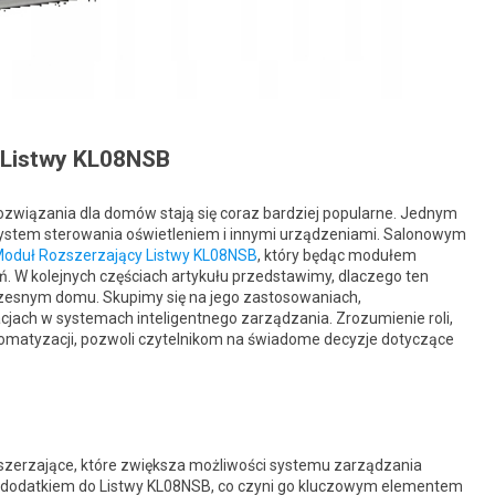
 Listwy KL08NSB
 rozwiązania dla domów stają się coraz bardziej popularne. Jednym
ystem sterowania oświetleniem i innymi urządzeniami. Salonowym
oduł Rozszerzający Listwy KL08NSB
, który będąc modułem
. W kolejnych częściach artykułu przedstawimy, dlaczego ten
zesnym domu. Skupimy się na jego zastosowaniach,
cjach w systemach inteligentnego zarządzania. Zrozumienie roli,
omatyzacji, pozwoli czytelnikom na świadome decyzje dotyczące
erzające, które zwiększa możliwości systemu zarządzania
m dodatkiem do Listwy KL08NSB, co czyni go kluczowym elementem