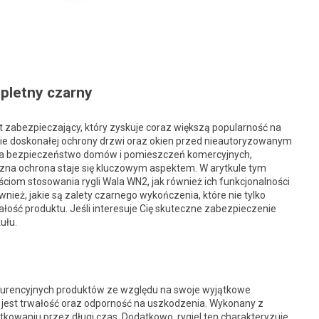
pletny czarny
zabezpieczający, który zyskuje coraz większą popularność na
e doskonałej ochrony drzwi oraz okien przed nieautoryzowanym
 na bezpieczeństwo domów i pomieszczeń komercyjnych,
zna ochrona staje się kluczowym aspektem. W arytkule tym
iom stosowania rygli Wala WN2, jak również ich funkcjonalności
ież, jakie są zalety czarnego wykończenia, które nie tylko
łość produktu. Jeśli interesuje Cię skuteczne zabezpieczenie
ułu.
nkurencyjnych produktów ze względu na swoje wyjątkowe
 jest trwałość oraz odporność na uszkodzenia. Wykonany z
tkowaniu przez długi czas. Dodatkowo, rygiel ten charakteryzuje