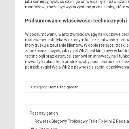
jak i komercyjnych, co czyni go uniwersalnym rozwiązan
montażowi, może być wykorzystany przez osoby, które 
Podsumowanie właściwości technicznych i
W podsumowaniu warto zwrócić uwagę na kluczowe cech
materiałów, estetyka w czarnym kolorze, łatwość montażu
który zyskuje zaufanie klientów. W dobie rosnącej tros
zabezpieczających, jak rygiel WN2, jest kluczowy w kon
technologii oraz estetyce, stanowi on innowacyjne i funkc
rozważyć zakup tego produktu, aby podnieść poziom bez
potrzeb, rygiel Wala WN2 z pewnością spełni oczekiwani
Category:
Home and garden
Post navigation
←
Rowerek Biegowy Trójkołowy Trike Fix Mini Z Pedał