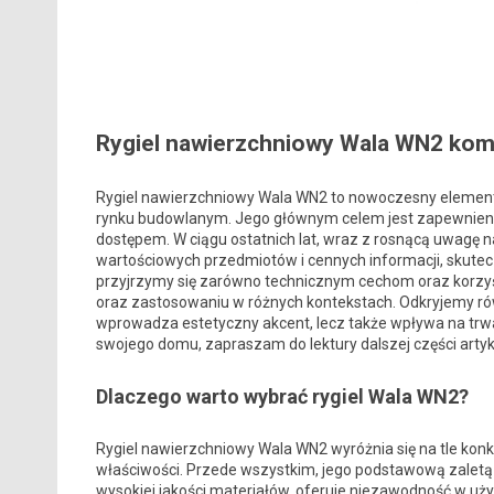
Rygiel nawierzchniowy Wala WN2 kom
Rygiel nawierzchniowy Wala WN2 to nowoczesny element 
rynku budowlanym. Jego głównym celem jest zapewnieni
dostępem. W ciągu ostatnich lat, wraz z rosnącą uwagę
wartościowych przedmiotów i cennych informacji, skutec
przyjrzymy się zarówno technicznym cechom oraz korzyśc
oraz zastosowaniu w różnych kontekstach. Odkryjemy równ
wprowadza estetyczny akcent, lecz także wpływa na trwa
swojego domu, zapraszam do lektury dalszej części artyk
Dlaczego warto wybrać rygiel Wala WN2?
Rygiel nawierzchniowy Wala WN2 wyróżnia się na tle ko
właściwości. Przede wszystkim, jego podstawową zaletą
wysokiej jakości materiałów, oferuje niezawodność w uży