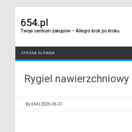
Skip
to
content
654.pl
Twoje centrum zakupów – Allegro krok po kroku.
STRONA GŁÓWNA
Rygiel nawierzchniowy
By
654
|
2025-06-21