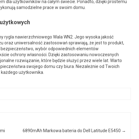
iem dla użytkowników na całym świecie. Ponadto, dzięki prostemu
wykonują samodzielne prace w swoim domu.
 użytkowych
y rygla nawierzchniowego Wala WN2. Jego wysoka jakość
 oraz uniwersalność zastosowań sprawiają, że jest to produkt,
ki o bezpieczeństwo, wybór odpowiednich elementów
tekście ochrony własności. Dzięki zastosowaniu nowoczesnych
jonalne rozwiązanie, które będzie służyć przez wiele lat. Warto
pieczeństwa swojego domu czy biura. Niezależnie od Twoich
a każdego użytkownika.
ami
6890mAh Markowa bateria do Dell Latitude E5450
→