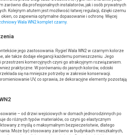
m zarówno dla profesjonalnych instalatorów, jak i osób prywatnych
h. Kolejnym atutem jest możliwość łatwej regulacji, dzięki czemu
i okien, co zapewnia optymalne dopasowanie i ochronę. Więcej
rzchniowy Wala WN2 komplet czarny
.
czenia
ntekście jego zastosowania. Rygiel Wala WN2 w czarnym kolorze
ne, ale także dodaje elegancji każdemu pomieszczeniu. Jego
i przestrzeni komercyjnych czyni go atrakcyjnym rozwiązaniem.
ównież praktyczne. W porównaniu do jasnych kolorów, odciski
rzekłada się na mniejsze potrzeby w zakresie konserwacji.
romieniowanie UV, co sprawia, że dekoracyjne elementy pozostają
 WN2
tosowanie – od drzwi wejściowych w domach jednorodzinnych po
suje do różnych typów materiałów, co czyni go elastycznym
rojektowany z myślą o maksymalnym bezpieczeństwie, dlatego
mania. Może być stosowany zarówno w budynkach mieszkalnych,