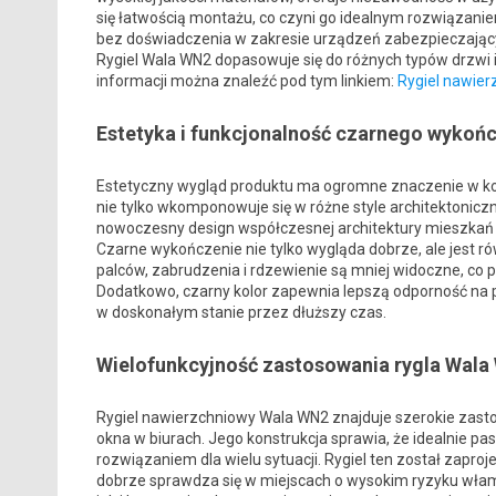
się łatwością montażu, co czyni go idealnym rozwiązanie
bez doświadczenia w zakresie urządzeń zabezpieczającyc
Rygiel Wala WN2 dopasowuje się do różnych typów drzwi 
informacji można znaleźć pod tym linkiem:
Rygiel nawie
Estetyka i funkcjonalność czarnego wykoń
Estetyczny wygląd produktu ma ogromne znaczenie w ko
nie tylko wkomponowuje się w różne style architektonicz
nowoczesny design współczesnej architektury mieszkań 
Czarne wykończenie nie tylko wygląda dobrze, ale jest r
palców, zabrudzenia i rdzewienie są mniej widoczne, co p
Dodatkowo, czarny kolor zapewnia lepszą odporność na p
w doskonałym stanie przez dłuższy czas.
Wielofunkcyjność zastosowania rygla Wala
Rygiel nawierzchniowy Wala WN2 znajduje szerokie zas
okna w biurach. Jego konstrukcja sprawia, że idealnie pa
rozwiązaniem dla wielu sytuacji. Rygiel ten został zap
dobrze sprawdza się w miejscach o wysokim ryzyku wła