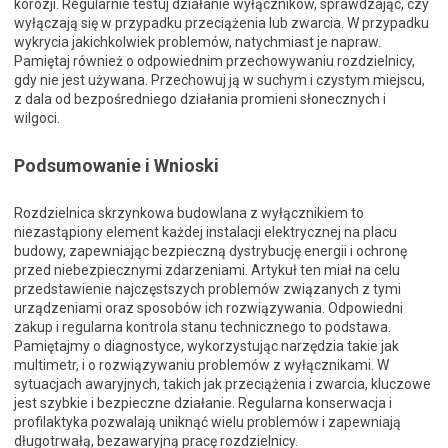
korozji. Regularnie testuj działanie wyłączników, sprawdzając, czy
wyłączają się w przypadku przeciążenia lub zwarcia. W przypadku
wykrycia jakichkolwiek problemów, natychmiast je napraw.
Pamiętaj również o odpowiednim przechowywaniu rozdzielnicy,
gdy nie jest używana. Przechowuj ją w suchym i czystym miejscu,
z dala od bezpośredniego działania promieni słonecznych i
wilgoci.
Podsumowanie i Wnioski
Rozdzielnica skrzynkowa budowlana z wyłącznikiem to
niezastąpiony element każdej instalacji elektrycznej na placu
budowy, zapewniając bezpieczną dystrybucję energii i ochronę
przed niebezpiecznymi zdarzeniami. Artykuł ten miał na celu
przedstawienie najczęstszych problemów związanych z tymi
urządzeniami oraz sposobów ich rozwiązywania. Odpowiedni
zakup i regularna kontrola stanu technicznego to podstawa.
Pamiętajmy o diagnostyce, wykorzystując narzędzia takie jak
multimetr, i o rozwiązywaniu problemów z wyłącznikami. W
sytuacjach awaryjnych, takich jak przeciążenia i zwarcia, kluczowe
jest szybkie i bezpieczne działanie. Regularna konserwacja i
profilaktyka pozwalają uniknąć wielu problemów i zapewniają
długotrwałą, bezawaryjną pracę rozdzielnicy.