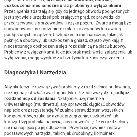
uszkodzenia mechaniczne oraz problemy z wyłącznikami
.
Przeciążenia zdarzają się, gdy do jednego obwodu podłączonych
jest zbyt wiele urządzeń pobierających prąd, co prowadzi do
przegrzewania się przewodów i ryzyka pożaru. Zwarcia mogą być
spowodowane uszkodzeniem izolacji przewodów lub awarią
podłączonych urządzeń. Uszkodzenia mechaniczne, takie jak
pęknięcia obudowy lub uszkodzenia gniazd, często wynikają z
nieostrożnego obchodzenia się z rozdzielnicą na placu budowy.
Problemy z wyłącznikami, takie jak brak możliwości załączenia lub
wyłączenia, mogą wynikać z ich zużycia lub zanieczyszczenia.
Diagnostyka i Narzędzia
Aby skutecznie rozwiązywać problemy z rozdzielnicą budowlaną,
niezbędna jest właściwa diagnostyka. Przede wszystkim,
odłącz
rozdzielnicę od zasilania
. Następnie, użyj miernika
uniwersalnego (multimetru), aby sprawdzić ciągłość obwodów,
napięcie oraz rezystancję. Wizualnie sprawdź stan wszystkich
komponentów, szukając oznak przegrzania, uszkodzeń lub
korozji. Użyj próbnika napięcia, aby upewnić się, że w rozdzielnicy
nie ma napięcia po jej odłączeniu. Przyda się również zestaw
podstawowych narzędzi, takich jak śrubokręty, kombinerki,