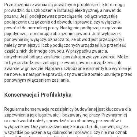
Przeciążenia i zwarcia są poważnymi problemami, które mogą
prowadzić do uszkodzenia instalacji elektrycznej, a nawet do
pożaru. Jeśli podejrzewasz przeciążenie, odłącz wszystkie
podłączone urządzenia od obwodu i sprawdź, czy wyłącznik
powrócił do normalnej pracy. Następnie podłączaj urządzenia
pojedynczo, monitorując obciążenie obwodu. Jeśli wyłącznik
ponownie się wyłączy, oznacza to, że obwód jest przeciążony i
należy zmniejszyć liczbę podłączonych urządzeń lub przenieść
część z nich do innego obwodu. W przypadku zwarcia,
natychmiast odłącz zasilanie i poszukaj przyczyn zwarcia. Może
to być uszkodzona izolacja przewodu, awaria urządzenia lub
zwarcie w gnieździe. Napraw uszkodzone elementy lub wymień je
na nowe, a następnie sprawdź, czy zwarcie zostało usunięte przed
ponownym włączeniem zasilania.
Konserwacja i Profilaktyka
Regularna konserwacja rozdzielnicy budowlanej jest kluczowa dla
zapewnienia jej długotrwałej i bezawaryjnej pracy. Przynajmniej
raz na kwartał należy sprawdzić stan obudowy, przewodów i
wyłączników. Oczyść rozdzielnicę z kurzu i brudu, upewnij się, że
wszystkie połączenia są dokręcone i sprawdź, czy nie ma oznak