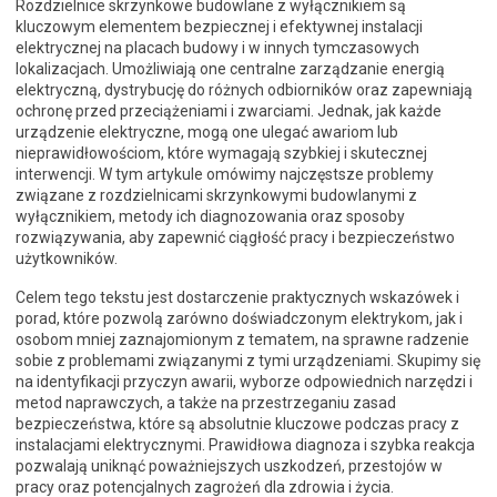
Rozdzielnice skrzynkowe budowlane z wyłącznikiem są
kluczowym elementem bezpiecznej i efektywnej instalacji
elektrycznej na placach budowy i w innych tymczasowych
lokalizacjach. Umożliwiają one centralne zarządzanie energią
elektryczną, dystrybucję do różnych odbiorników oraz zapewniają
ochronę przed przeciążeniami i zwarciami. Jednak, jak każde
urządzenie elektryczne, mogą one ulegać awariom lub
nieprawidłowościom, które wymagają szybkiej i skutecznej
interwencji. W tym artykule omówimy najczęstsze problemy
związane z rozdzielnicami skrzynkowymi budowlanymi z
wyłącznikiem, metody ich diagnozowania oraz sposoby
rozwiązywania, aby zapewnić ciągłość pracy i bezpieczeństwo
użytkowników.
Celem tego tekstu jest dostarczenie praktycznych wskazówek i
porad, które pozwolą zarówno doświadczonym elektrykom, jak i
osobom mniej zaznajomionym z tematem, na sprawne radzenie
sobie z problemami związanymi z tymi urządzeniami. Skupimy się
na identyfikacji przyczyn awarii, wyborze odpowiednich narzędzi i
metod naprawczych, a także na przestrzeganiu zasad
bezpieczeństwa, które są absolutnie kluczowe podczas pracy z
instalacjami elektrycznymi. Prawidłowa diagnoza i szybka reakcja
pozwalają uniknąć poważniejszych uszkodzeń, przestojów w
pracy oraz potencjalnych zagrożeń dla zdrowia i życia.