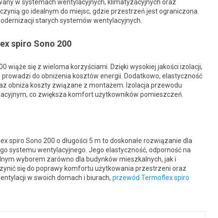
wany w systemach wentylacyjnych, klimatyzacyjnych oraz
 czynią go idealnym do miejsc, gdzie przestrzeń jest ograniczona.
 modernizacji starych systemów wentylacyjnych.
ex spiro Sono 200
wiąże się z wieloma korzyściami. Dzięki wysokiej jakości izolacji,
e prowadzi do obniżenia kosztów energii. Dodatkowo, elastyczność
oraz obniża koszty związane z montażem. Izolacja przewodu
ylacyjnym, co zwiększa komfort użytkowników pomieszczeń.
ex spiro Sono 200 o długości 5 m to doskonałe rozwiązanie dla
go systemu wentylacyjnego. Jego elastyczność, odporność na
dealnym wyborem zarówno dla budynków mieszkalnych, jak i
ynić się do poprawy komfortu użytkowania przestrzeni oraz
wentylacji w swoich domach i biurach,
przewód Termoflex spiro