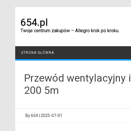
Skip
to
content
654.pl
Twoje centrum zakupów – Allegro krok po kroku.
STRONA GŁÓWNA
Przewód wentylacyjny i
200 5m
By
654
|
2025-07-01