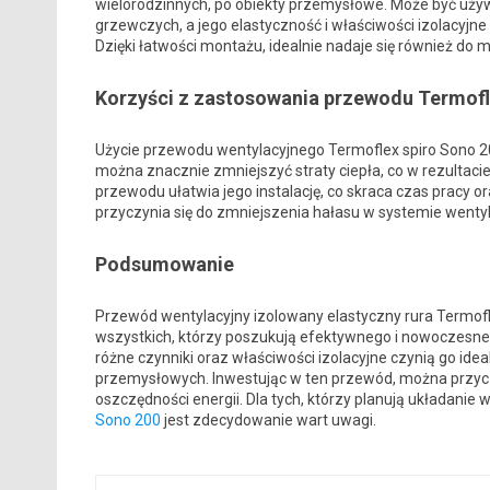
wielorodzinnych, po obiekty przemysłowe. Może być uży
grzewczych, a jego elastyczność i właściwości izolacyjne
Dzięki łatwości montażu, idealnie nadaje się również do
Korzyści z zastosowania przewodu Termofl
Użycie przewodu wentylacyjnego Termoflex spiro Sono 200 
można znacznie zmniejszyć straty ciepła, co w rezultaci
przewodu ułatwia jego instalację, co skraca czas pracy 
przyczynia się do zmniejszenia hałasu w systemie went
Podsumowanie
Przewód wentylacyjny izolowany elastyczny rura Termofl
wszystkich, którzy poszukują efektywnego i nowoczesne
różne czynniki oraz właściwości izolacyjne czynią go i
przemysłowych. Inwestując w ten przewód, można przycz
oszczędności energii. Dla tych, którzy planują układanie 
Sono 200
jest zdecydowanie wart uwagi.