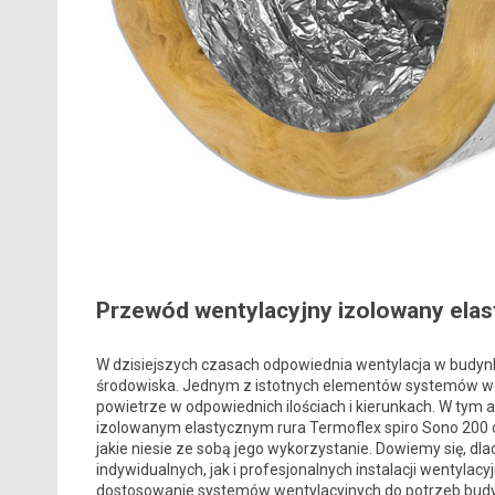
Przewód wentylacyjny izolowany elas
W dzisiejszych czasach odpowiednia wentylacja w budyn
środowiska. Jednym z istotnych elementów systemów wen
powietrze w odpowiednich ilościach i kierunkach. W tym
izolowanym elastycznym rura Termoflex spiro Sono 200 o
jakie niesie ze sobą jego wykorzystanie. Dowiemy się, d
indywidualnych, jak i profesjonalnych instalacji wentyla
dostosowanie systemów wentylacyjnych do potrzeb budyn