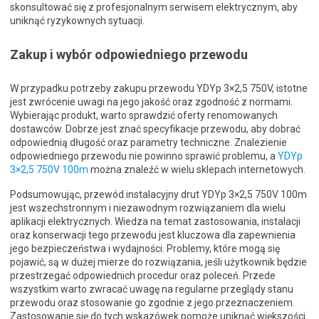
skonsultować się z profesjonalnym serwisem elektrycznym, aby
uniknąć ryzykownych sytuacji.
Zakup i wybór odpowiedniego przewodu
W przypadku potrzeby zakupu przewodu YDYp 3×2,5 750V, istotne
jest zwrócenie uwagi na jego jakość oraz zgodność z normami.
Wybierając produkt, warto sprawdzić oferty renomowanych
dostawców. Dobrze jest znać specyfikacje przewodu, aby dobrać
odpowiednią długość oraz parametry techniczne. Znalezienie
odpowiedniego przewodu nie powinno sprawić problemu, a
YDYp
3×2,5 750V 100m
można znaleźć w wielu sklepach internetowych.
Podsumowując, przewód instalacyjny drut YDYp 3×2,5 750V 100m
jest wszechstronnym i niezawodnym rozwiązaniem dla wielu
aplikacji elektrycznych. Wiedza na temat zastosowania, instalacji
oraz konserwacji tego przewodu jest kluczowa dla zapewnienia
jego bezpieczeństwa i wydajności. Problemy, które mogą się
pojawić, są w dużej mierze do rozwiązania, jeśli użytkownik będzie
przestrzegać odpowiednich procedur oraz poleceń. Przede
wszystkim warto zwracać uwagę na regularne przeglądy stanu
przewodu oraz stosowanie go zgodnie z jego przeznaczeniem.
Zastosowanie się do tych wskazówek pomoże uniknąć większości