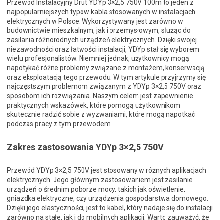
Przewód Instalacyjny Drut YDYp 3×2,5 750V 100m to jeden z
najpopularniejszych typów kabla stosowanych w instalacjach
elektrycznych w Polsce. Wykorzystywany jest zarówno w
budownictwie mieszkalnym, jak i przemysłowym, służąc do
zasilania różnorodnych urządzeń elektrycznych. Dzięki swojej
niezawodności oraz łatwości instalacji, YDYp stał się wyborem
wielu profesjonalistów. Niemniej jednak, użytkownicy mogą
napotykać różne problemy związane z montażem, konserwacją
oraz eksploatacją tego przewodu. W tym artykule przyjrzymy się
najczęstszym problemom związanym z YDYp 3×2,5 750V oraz
sposobom ich rozwiązania. Naszym celem jest zapewnienie
praktycznych wskazówek, które pomogą użytkownikom
skutecznie radzić sobie z wyzwaniami, które mogą napotkać
podczas pracy z tym przewodem.
Zakres zastosowania YDYp 3×2,5 750V
Przewód YDYp 3×2,5 750V jest stosowany w różnych aplikacjach
elektrycznych. Jego głównym zastosowaniem jest zasilanie
urządzeń o średnim poborze mocy, takich jak oświetlenie,
gniazdka elektryczne, czy urządzenia gospodarstwa domowego.
Dzięki jego elastyczności, jest to kabel, który nadaje się do instalacji
zarówno na stałe, jak i do mobilnych aplikacji. Warto zauważyć, że