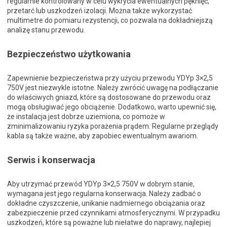
regularnie kontrolowany w celu wykrycia ewentualnych pęknięć,
przetarć lub uszkodzeń izolacji. Można także wykorzystać
multimetre do pomiaru rezystencji, co pozwala na dokładniejszą
analizę stanu przewodu.
Bezpieczeństwo użytkowania
Zapewnienie bezpieczeństwa przy użyciu przewodu YDYp 3×2,5
750V jest niezwykle istotne. Należy zwrócić uwagę na podłączanie
do właściwych gniazd, które są dostosowane do przewodu oraz
mogą obsługiwać jego obciążenie. Dodatkowo, warto upewnić się,
że instalacja jest dobrze uziemiona, co pomoże w
zminimalizowaniu ryzyka porażenia prądem. Regularne przeglądy
kabla są także ważne, aby zapobiec ewentualnym awariom.
Serwis i konserwacja
Aby utrzymać przewód YDYp 3×2,5 750V w dobrym stanie,
wymagana jest jego regularna konserwacja. Należy zadbać o
dokładne czyszczenie, unikanie nadmiernego obciążania oraz
zabezpieczenie przed czynnikami atmosferycznymi. W przypadku
uszkodzeń, które są poważne lub niełatwe do naprawy, najlepiej