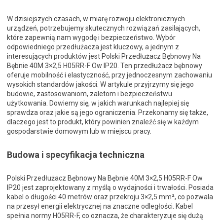
W dzisiejszych czasach, w miarę rozwoju elektronicznych
urządzeń, potrzebujemy skutecznych rozwiązań zasilających,
które zapewnią nam wygodę i bezpieczeństwo. Wybór
odpowiedniego przedłużacza jest kluczowy, a jednym z
interesujących produktów jest Polski Przedłużacz Bębnowy Na
Bębnie 40M 3×2,5 H05RR-F Ow IP20. Ten przedłużacz bębnowy
oferuje mobilność i elastyczność, przy jednoczesnym zachowaniu
wysokich standardów jakości. W artykule przyjrzymy się jego
budowie, zastosowaniom, zaletom i bezpieczeństwu
użytkowania. Dowiemy się, w jakich warunkach najlepiej się
sprawdza oraz jakie są jego ograniczenia. Przekonamy się także,
dlaczego jest to produkt, który powinien znaleźć się w każdym
gospodarstwie domowym lub w miejscu pracy.
Budowa i specyfikacja techniczna
Polski Przedłużacz Bębnowy Na Bębnie 40M 3×2,5 H05RR-F Ow
IP20 jest zaprojektowany z myślą o wydajności i trwałości. Posiada
kabel o długości 40 metrów oraz przekroju 3×2,5 mm², co pozwala
na przesył energii elektrycznej na znaczne odległości. Kabel
spełnia normy H05RR-F, co oznacza, że charakteryzuje się dużą