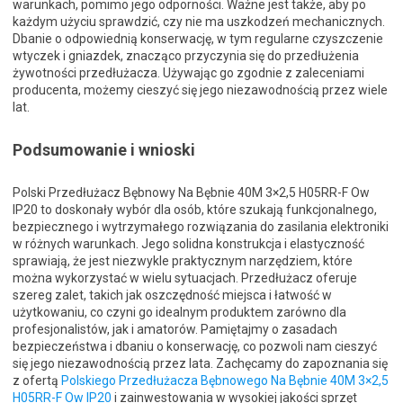
warunkach, pomimo jego odporności. Ważne jest także, aby po
każdym użyciu sprawdzić, czy nie ma uszkodzeń mechanicznych.
Dbanie o odpowiednią konserwację, w tym regularne czyszczenie
wtyczek i gniazdek, znacząco przyczynia się do przedłużenia
żywotności przedłużacza. Używając go zgodnie z zaleceniami
producenta, możemy cieszyć się jego niezawodnością przez wiele
lat.
Podsumowanie i wnioski
Polski Przedłużacz Bębnowy Na Bębnie 40M 3×2,5 H05RR-F Ow
IP20 to doskonały wybór dla osób, które szukają funkcjonalnego,
bezpiecznego i wytrzymałego rozwiązania do zasilania elektroniki
w różnych warunkach. Jego solidna konstrukcja i elastyczność
sprawiają, że jest niezwykle praktycznym narzędziem, które
można wykorzystać w wielu sytuacjach. Przedłużacz oferuje
szereg zalet, takich jak oszczędność miejsca i łatwość w
użytkowaniu, co czyni go idealnym produktem zarówno dla
profesjonalistów, jak i amatorów. Pamiętajmy o zasadach
bezpieczeństwa i dbaniu o konserwację, co pozwoli nam cieszyć
się jego niezawodnością przez lata. Zachęcamy do zapoznania się
z ofertą
Polskiego Przedłużacza Bębnowego Na Bębnie 40M 3×2,5
H05RR-F Ow IP20
i zainwestowania w wysokiej jakości sprzęt