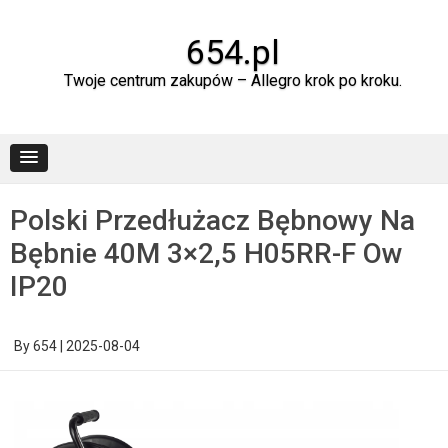
Skip
to
content
654.pl
Twoje centrum zakupów – Allegro krok po kroku.
Polski Przedłużacz Bębnowy Na
Bębnie 40M 3×2,5 H05RR-F Ow
IP20
By
654
|
2025-08-04