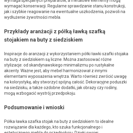
wymaga specjalnych preparatów, a metalowe elementy mogą
wymagać konserwacji. Regularne sprawdzanie stanu konstrukcji,
jak i szybkie reagowanie na ewentualne uszkodzenia, pozwoli na
wydłużenie żywotności mebla.
Przykłady aranżacji z półką ławką szafką
stojakiem na buty z siedziskiem
Inspiracje do aranżacji z wykorzystaniem półki ławki szafki stojaka
na buty z siedziskiem są liczne. Można zastosować różne
stylizacje: od skandynawskiego minimalizmu po rustykalne
akcenty. Ważne jest, aby mebel harmonizował z innymi
elementami wyposażenia wnętrza. Warto również zwrócić uwagę
na kolorystykę, aby stworzyć spójną całość. Dekoracyjne poduszki
na siedzisku, a także ozdobne dodatki, jak obrazy czy rośliny,
mogą wzbogacić wystrój przedpokoju.
Podsumowanie i wnioski
Półka ławka szafka stojak na buty z siedziskiem to idealne
rozwiązanie dla każdego, kto szuka funkcjonalnego i
estetycznego mebla do przedpokoju. Dzięki swojej