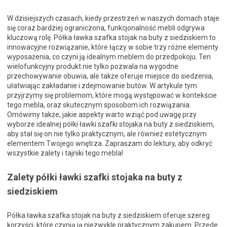
W dzisiejszych czasach, kiedy przestrzeń w naszych domach staje
się coraz bardziej ograniczona, funkcjonalność mebli odgrywa
kluczową rolę. Półka ławka szafka stojak na buty z siedziskiem to
innowacyjne rozwiązanie, które łączy w sobie trzy różne elementy
wyposażenia, co czyni ją idealnym meblem do przedpokoju. Ten
wielofunkcyjny produkt nie tylko pozwala na wygodne
przechowywanie obuwia, ale także oferuje miejsce do siedzenia,
ułatwiając zakładanie i zdejmowanie butów. W artykule tym
przyjrzymy się problemom, które mogą występować w kontekście
tego mebla, oraz skutecznym sposobom ich rozwiązania.
Omówimy także, jakie aspekty warto wziąć pod uwagę przy
wyborze idealnej półki ławki szafki stojaka na buty z siedziskiem,
aby stał się on nie tylko praktycznym, ale również estetycznym
elementem Twojego wnętrza. Zapraszam do lektury, aby odkryć
wszystkie zalety i tajniki tego mebla!
Zalety półki ławki szafki stojaka na buty z
siedziskiem
Półka ławka szafka stojak na buty z siedziskiem oferuje szereg
korzyści, które czynią ją niezwykle praktycznym zakupem. Przede