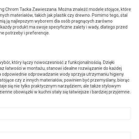
eling Chrom Tacka Zawieszana. Można znaleźć modele stojące, które
ych materiałów, takich jak plastik czy drewno. Pomimo tego, stal
ią ją najlepszym wyborem dla osób pragnących zarówno
e każdy produkt ma swoje specyficzne zalety i wady, dlatego przed
 potrzeby i preferencje.
bór, który łączy nowoczesność z funkcjonalnością. Dzięki
az łatwości w montażu, stanowi idealne rozwiązanie do każdej
, a odpowiednie odprowadzanie wody sprzyja utrzymaniu higieny.
tojące czy z innych materiałów, powinien być przemyślany, biorąc
taje się nie tylko praktycznym narzędziem, ale także stylowym
nne obowiązki w kuchni stały się łatwiejsze i bardziej przyjemne.