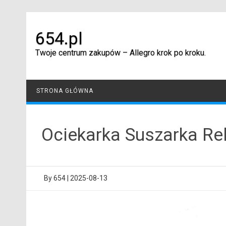
Skip
to
content
654.pl
Twoje centrum zakupów – Allegro krok po kroku.
STRONA GŁÓWNA
Ociekarka Suszarka Re
By
654
|
2025-08-13