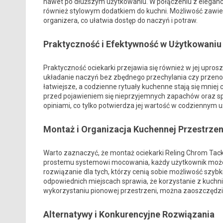
nawet po dłuższym użytkowaniu. W połączeniu z elegancki
również stylowym dodatkiem do kuchni. Możliwość zawies
organizera, co ułatwia dostęp do naczyń i potraw.
Praktyczność i Efektywność w Użytkowaniu
Praktyczność ociekarki przejawia się również w jej upro
układanie naczyń bez zbędnego przechylania czy przenosz
łatwiejsze, a codzienne rytuały kuchenne stają się mni
przed pojawieniem się nieprzyjemnych zapachów oraz spr
opiniami, co tylko potwierdza jej wartość w codziennym 
Montaż i Organizacja Kuchennej Przestrzen
Warto zaznaczyć, że montaż ociekarki Reling Chrom Tack
prostemu systemowi mocowania, każdy użytkownik może s
rozwiązanie dla tych, którzy cenią sobie możliwość szybk
odpowiednich miejscach sprawia, że korzystanie z kuchni 
wykorzystaniu pionowej przestrzeni, można zaoszczędzić 
Alternatywy i Konkurencyjne Rozwiązania