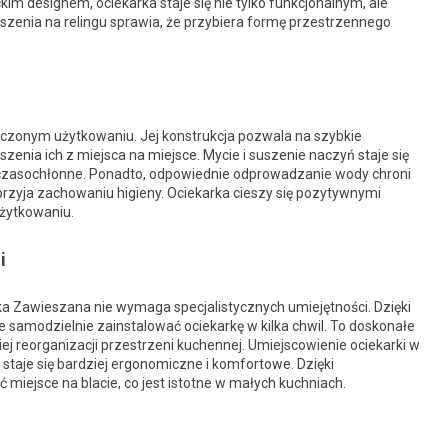
m designem, ociekarka staje się nie tylko funkcjonalnym, ale
zenia na relingu sprawia, że przybiera formę przestrzennego
szczonym użytkowaniu. Jej konstrukcja pozwala na szybkie
enia ich z miejsca na miejsce. Mycie i suszenie naczyń staje się
ej czasochłonne. Ponadto, odpowiednie odprowadzanie wody chroni
zyja zachowaniu higieny. Ociekarka cieszy się pozytywnymi
użytkowaniu.
i
a Zawieszana nie wymaga specjalistycznych umiejętności. Dzięki
amodzielnie zainstalować ociekarkę w kilka chwil. To doskonałe
iej reorganizacji przestrzeni kuchennej. Umiejscowienie ociekarki w
staje się bardziej ergonomiczne i komfortowe. Dzięki
miejsce na blacie, co jest istotne w małych kuchniach.