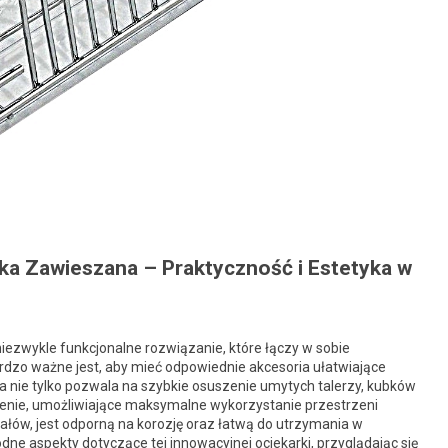
ka Zawieszana – Praktyczność i Estetyka w
ezwykle funkcjonalne rozwiązanie, które łączy w sobie
ardzo ważne jest, aby mieć odpowiednie akcesoria ułatwiające
ka nie tylko pozwala na szybkie osuszenie umytych talerzy, kubków
ienie, umożliwiające maksymalne wykorzystanie przestrzeni
ów, jest odporną na korozję oraz łatwą do utrzymania w
dne aspekty dotyczące tej innowacyjnej ociekarki, przyglądając się