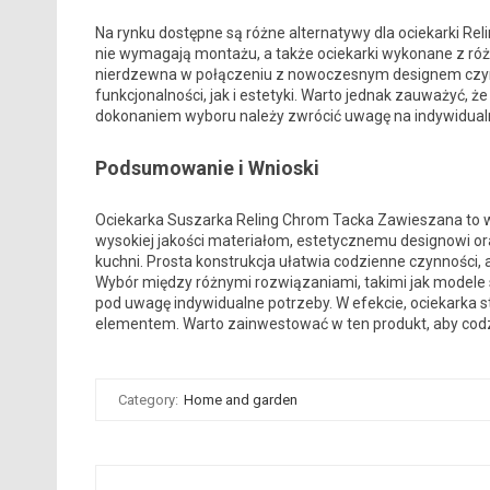
Na rynku dostępne są różne alternatywy dla ociekarki R
nie wymagają montażu, a także ociekarki wykonane z różn
nierdzewna w połączeniu z nowoczesnym designem czyn
funkcjonalności, jak i estetyki. Warto jednak zauważyć, ż
dokonaniem wyboru należy zwrócić uwagę na indywidualne
Podsumowanie i Wnioski
Ociekarka Suszarka Reling Chrom Tacka Zawieszana to wy
wysokiej jakości materiałom, estetycznemu designowi or
kuchni. Prosta konstrukcja ułatwia codzienne czynności
Wybór między różnymi rozwiązaniami, takimi jak modele s
pod uwagę indywidualne potrzeby. W efekcie, ociekarka s
elementem. Warto zainwestować w ten produkt, aby codzie
Category:
Home and garden