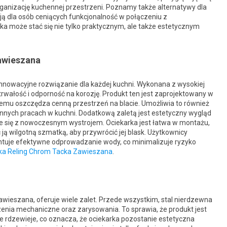
anizację kuchennej przestrzeni. Poznamy także alternatywy dla
ją dla osób ceniących funkcjonalność w połączeniu z
a może stać się nie tylko praktycznym, ale także estetycznym
awieszana
nnowacyjne rozwiązanie dla każdej kuchni. Wykonana z wysokiej
 trwałość i odporność na korozję. Produkt ten jest zaprojektowany w
czemu oszczędza cenną przestrzeń na blacie. Umożliwia to również
ennych pracach w kuchni. Dodatkową zaletą jest estetyczny wygląd
się z nowoczesnym wystrojem. Ociekarka jest łatwa w montażu,
ą wilgotną szmatką, aby przywrócić jej blask. Użytkownicy
ntuje efektywne odprowadzanie wody, co minimalizuje ryzyko
ka Reling Chrom Tacka Zawieszana
.
awieszana, oferuje wiele zalet. Przede wszystkim, stal nierdzewna
nia mechaniczne oraz zarysowania. To sprawia, że produkt jest
ie rdzewieje, co oznacza, że ociekarka pozostanie estetyczna