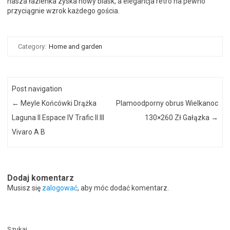
nasza łazienka zyska nowy blask, a elegancja retro na pewno
przyciągnie wzrok każdego gościa.
Category:
Home and garden
Post navigation
←
Meyle Końcówki Drążka
Plamoodporny obrus Wielkanoc
Laguna II Espace IV Trafic II III
130×260 Zł Gałązka
→
Vivaro A B
Dodaj komentarz
Musisz się
zalogować
, aby móc dodać komentarz.
Szukaj