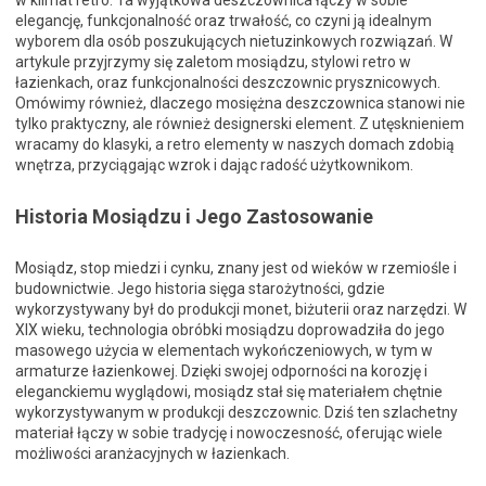
elegancję, funkcjonalność oraz trwałość, co czyni ją idealnym
wyborem dla osób poszukujących nietuzinkowych rozwiązań. W
artykule przyjrzymy się zaletom mosiądzu, stylowi retro w
łazienkach, oraz funkcjonalności deszczownic prysznicowych.
Omówimy również, dlaczego mosiężna deszczownica stanowi nie
tylko praktyczny, ale również designerski element. Z utęsknieniem
wracamy do klasyki, a retro elementy w naszych domach zdobią
wnętrza, przyciągając wzrok i dając radość użytkownikom.
Historia Mosiądzu i Jego Zastosowanie
Mosiądz, stop miedzi i cynku, znany jest od wieków w rzemiośle i
budownictwie. Jego historia sięga starożytności, gdzie
wykorzystywany był do produkcji monet, biżuterii oraz narzędzi. W
XIX wieku, technologia obróbki mosiądzu doprowadziła do jego
masowego użycia w elementach wykończeniowych, w tym w
armaturze łazienkowej. Dzięki swojej odporności na korozję i
eleganckiemu wyglądowi, mosiądz stał się materiałem chętnie
wykorzystywanym w produkcji deszczownic. Dziś ten szlachetny
materiał łączy w sobie tradycję i nowoczesność, oferując wiele
możliwości aranżacyjnych w łazienkach.