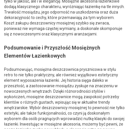
tylko w jakość, ale i w elegancję. Mosiężne akcesoria łazienkowe
dodają klasycznego charakteru, wyróżniając łazienkę na tle innych.
Trwałość mosiądzu, jego odporność na uszkodzenia oraz duża
dekoracyjność to cechy, które przemawiają za tym wyborem.
Koszt zakupu deszczownicy mosiężnej szybko się zwraca,
ponieważ nie wymaga częstej wymiany, a doskonale skomponuje
się z nowoczesnymi oraz klasycznymi aranżacjami.
Podsumowanie i Przyszłość Mosiężnych
Elementów Łazienkowych
Podsumowując, mosiężna deszczownica prysznicowa w stylu
retro to nie tylko praktyczny, ale również wyjątkowo estetyczny
element wyposażenia łazienki. Jej historia sięga daleko w
przeszłość, a zastosowanie mosiądzu zyskuje na znaczeniu w
nowoczesnych wnętrzach. Dzięki różnorodności stylów i
wykończeń, mosiężne deszczownice mogą zaspokoić potrzeby
klientów o różnych gustach, wpisując się w aktualne trendy
wnętrzarskie. Wybór deszczownicy mosiężnej to pewność nie tylko
estetyki, ale także funkcjonalności, co czyni ją doskonałym
wyborem dla osób pragnących wprowadzić nutkę klasyki do swojej
łazienki. Inwestując w mosiężne akcesoria, możemy być pewni, że