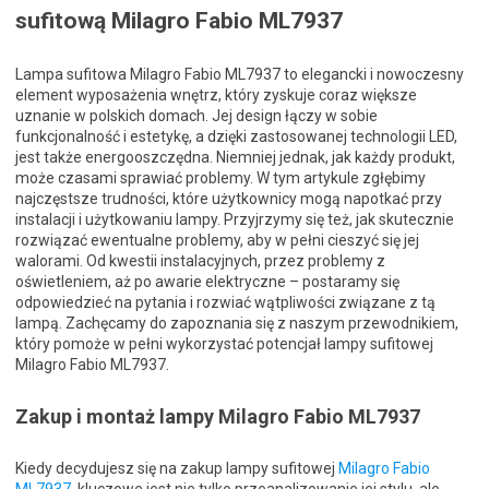
sufitową Milagro Fabio ML7937
Lampa sufitowa Milagro Fabio ML7937 to elegancki i nowoczesny
element wyposażenia wnętrz, który zyskuje coraz większe
uznanie w polskich domach. Jej design łączy w sobie
funkcjonalność i estetykę, a dzięki zastosowanej technologii LED,
jest także energooszczędna. Niemniej jednak, jak każdy produkt,
może czasami sprawiać problemy. W tym artykule zgłębimy
najczęstsze trudności, które użytkownicy mogą napotkać przy
instalacji i użytkowaniu lampy. Przyjrzymy się też, jak skutecznie
rozwiązać ewentualne problemy, aby w pełni cieszyć się jej
walorami. Od kwestii instalacyjnych, przez problemy z
oświetleniem, aż po awarie elektryczne – postaramy się
odpowiedzieć na pytania i rozwiać wątpliwości związane z tą
lampą. Zachęcamy do zapoznania się z naszym przewodnikiem,
który pomoże w pełni wykorzystać potencjał lampy sufitowej
Milagro Fabio ML7937.
Zakup i montaż lampy Milagro Fabio ML7937
Kiedy decydujesz się na zakup lampy sufitowej
Milagro Fabio