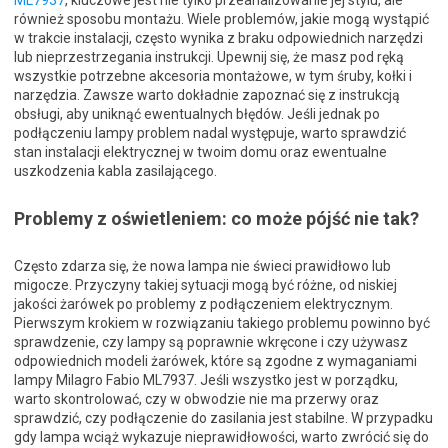
ML7937
, kluczowe jest nie tylko przeanalizowanie jej stylu, ale
również sposobu montażu. Wiele problemów, jakie mogą wystąpić
w trakcie instalacji, często wynika z braku odpowiednich narzędzi
lub nieprzestrzegania instrukcji. Upewnij się, że masz pod ręką
wszystkie potrzebne akcesoria montażowe, w tym śruby, kołki i
narzędzia. Zawsze warto dokładnie zapoznać się z instrukcją
obsługi, aby uniknąć ewentualnych błędów. Jeśli jednak po
podłączeniu lampy problem nadal występuje, warto sprawdzić
stan instalacji elektrycznej w twoim domu oraz ewentualne
uszkodzenia kabla zasilającego.
Problemy z oświetleniem: co może pójść nie tak?
Często zdarza się, że nowa lampa nie świeci prawidłowo lub
migocze. Przyczyny takiej sytuacji mogą być różne, od niskiej
jakości żarówek po problemy z podłączeniem elektrycznym.
Pierwszym krokiem w rozwiązaniu takiego problemu powinno być
sprawdzenie, czy lampy są poprawnie wkręcone i czy używasz
odpowiednich modeli żarówek, które są zgodne z wymaganiami
lampy Milagro Fabio ML7937. Jeśli wszystko jest w porządku,
warto skontrolować, czy w obwodzie nie ma przerwy oraz
sprawdzić, czy podłączenie do zasilania jest stabilne. W przypadku
gdy lampa wciąż wykazuje nieprawidłowości, warto zwrócić się do