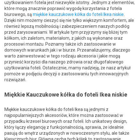
użytkowaniem fotela jest niezwykle istotny. Jednym z elementów,
które mogą znacznie poprawić wygodę korzystania z fotela
biurowego, są
miękkie kauczukowe kółka do foteli Ikea niskie
.
Dzięki nim możemy cieszyć się nie tylko większym komfortem, ale
również lepszą mobilnością i zabezpieczeniem naszych podłóg
przed zarysowaniami. W artykule tym przyjrzymy się bliżej tym
kółkom, ich zaletom, materiałom, z jakich są wykonane oraz
procesowi montażu. Poznamy także ich zastosowanie w
domowych warunkach jak i w biurze. Przeanalizujemy, dlaczego
warto zainwestować w tego rodzaju akcesoria i jakie mogą
przynieść korzyści dla naszego zdrowia oraz długofalowego
użytkowania foteli. Ostatecznie, mamy nadzieję, że nasz artykuł
pomoże w podjęciu decyzji o zastosowaniu tych innowacyjnych
rozwiązań.
Miękkie Kauczukowe kółka do foteli Ikea niskie
Miękkie kauczukowe kółka do foteli Ikea są jednymi z
najpopularniejszych akcesoriów, które można zastosować w
przypadku krzeseł biurowych oraz foteli. Ich unikatowy design,
który łączy elegancję z funkcjonalnością, sprawia, że idealnie
pasują do wnętrz urządzonych w nowoczesnym stylu, ale także
klasycznych biur. Główna cecha tych kółek to zastosowanie