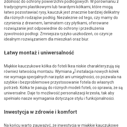
zdolność do ochrony powierzchni podłogowych. W porównaniu z
tradycyjnymi plastikowymi lub twardymi kółkami, które mogą
łatwo pozostawiać rysy, kauczuk jest znacznie bardziej delikatny
dla różnych rodzajów podłóg. Niezależnie od tego, czy mamy do
czynienia z drewnem, laminatem czy płytkami, oferowane
rozwiązanie jest odpowiednie do ochrony i przedłużenia
żywotności podłogi. Zmniejsza ryzyko uszkodzeń, co czyni je
idealnym rozwiązaniem dla mieszkań oraz biur.
Łatwy montaż i uniwersalność
Miękkie kauczukowe kółka do foteli Ikea niskie charakteryzują się
również łatwością montażu. Wymiana أو instalacja nowych kółek
nie wymaga specjalnych narzędzi ani umiejętności, co pozwala na
szybkie i bezproblemowe przystosowanie fotela do własnych
potrzeb. Kółka te pasują do różnych modeli foteli, co sprawia, że są
uniwersalne. Daje to możliwość personalizacji krzesła, tak aby
spełniało nasze wymagania dotyczące stylu i funkcjonalności.
Inwestycja w zdrowie i komfort
Na końcu warto zauważyć, że inwestycja w miękkie kauczukowe