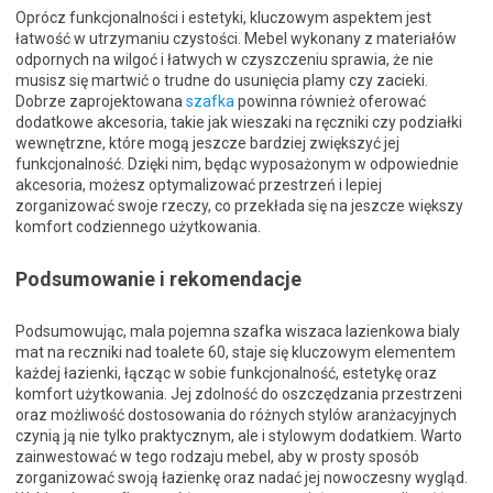
Oprócz funkcjonalności i estetyki, kluczowym aspektem jest
łatwość w utrzymaniu czystości. Mebel wykonany z materiałów
odpornych na wilgoć i łatwych w czyszczeniu sprawia, że nie
musisz się martwić o trudne do usunięcia plamy czy zacieki.
Dobrze zaprojektowana
szafka
powinna również oferować
dodatkowe akcesoria, takie jak wieszaki na ręczniki czy podziałki
wewnętrzne, które mogą jeszcze bardziej zwiększyć jej
funkcjonalność. Dzięki nim, będąc wyposażonym w odpowiednie
akcesoria, możesz optymalizować przestrzeń i lepiej
zorganizować swoje rzeczy, co przekłada się na jeszcze większy
komfort codziennego użytkowania.
Podsumowanie i rekomendacje
Podsumowując, mala pojemna szafka wiszaca lazienkowa bialy
mat na reczniki nad toalete 60, staje się kluczowym elementem
każdej łazienki, łącząc w sobie funkcjonalność, estetykę oraz
komfort użytkowania. Jej zdolność do oszczędzania przestrzeni
oraz możliwość dostosowania do różnych stylów aranżacyjnych
czynią ją nie tylko praktycznym, ale i stylowym dodatkiem. Warto
zainwestować w tego rodzaju mebel, aby w prosty sposób
zorganizować swoją łazienkę oraz nadać jej nowoczesny wygląd.