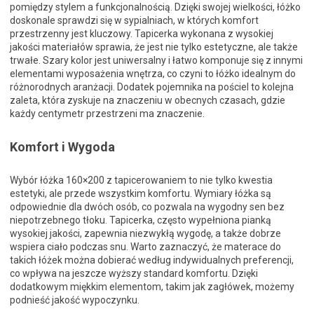
pomiędzy stylem a funkcjonalnością. Dzięki swojej wielkości, łóżko
doskonale sprawdzi się w sypialniach, w których komfort
przestrzenny jest kluczowy. Tapicerka wykonana z wysokiej
jakości materiałów sprawia, że jest nie tylko estetyczne, ale także
trwałe. Szary kolor jest uniwersalny i łatwo komponuje się z innymi
elementami wyposażenia wnętrza, co czyni to łóżko idealnym do
różnorodnych aranżacji. Dodatek pojemnika na pościel to kolejna
zaleta, która zyskuje na znaczeniu w obecnych czasach, gdzie
każdy centymetr przestrzeni ma znaczenie.
Komfort i Wygoda
Wybór łóżka 160×200 z tapicerowaniem to nie tylko kwestia
estetyki, ale przede wszystkim komfortu. Wymiary łóżka są
odpowiednie dla dwóch osób, co pozwala na wygodny sen bez
niepotrzebnego tłoku. Tapicerka, często wypełniona pianką
wysokiej jakości, zapewnia niezwykłą wygodę, a także dobrze
wspiera ciało podczas snu. Warto zaznaczyć, że materace do
takich łóżek można dobierać według indywidualnych preferencji,
co wpływa na jeszcze wyższy standard komfortu. Dzięki
dodatkowym miękkim elementom, takim jak zagłówek, możemy
podnieść jakość wypoczynku.