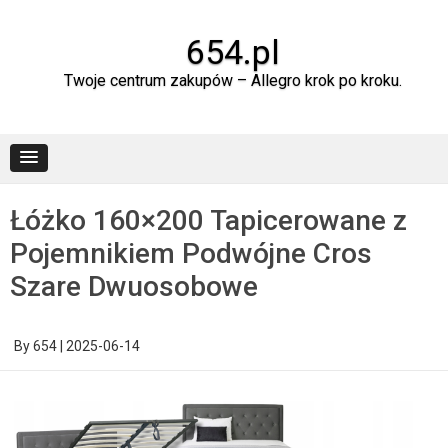
Skip
to
content
654.pl
Twoje centrum zakupów – Allegro krok po kroku.
Łóżko 160×200 Tapicerowane z
Pojemnikiem Podwójne Cros
Szare Dwuosobowe
By
654
|
2025-06-14