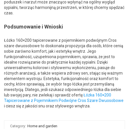
poduszek i narzut może znacząco wpłynąć na ogólny wygląd
sypialni, tworząc harmonijną przestrzeń, w której chcemy spędzać
czas.
Podsumowanie i Wnioski
Łóżko 160×200 tapicerowane z pojemnikiem podwójnym Cros
szare dwuosobowe to doskonała propozycja dla osób, które cenią
sobie zarówno komfort, jak i estetykę wnętrz. Jego
funkcjonalność, uzupełniona pojemnikiem, sprawia, że jest to
idealne rozwiązanie do praktycznie każdej sypialni. Dzięki
uniwersalnemu kolorowi i stylowemu wykończeniu, pasuje do
różnych aranżacji, a także wspiera zdrowy sen, stając się ważnym
elementem wystroju. Estetyka, funkcjonalność oraz komfort to
cechy, które sprawiają, że wybór tego łóżka jest przemyślaną
inwestycją. Dlatego, jeśli szukasz odpowiedniego łóżka dla siebie
lub swojej pary, nie zwlekaj i sprawdź ofertę
Łóżka 160×200
Tapicerowane z Pojemnikiem Podwójne Cros Szare Dwuosobowe
i ciesz się z jakości snu oraz stylowego wnętrza.
Category:
Home and garden