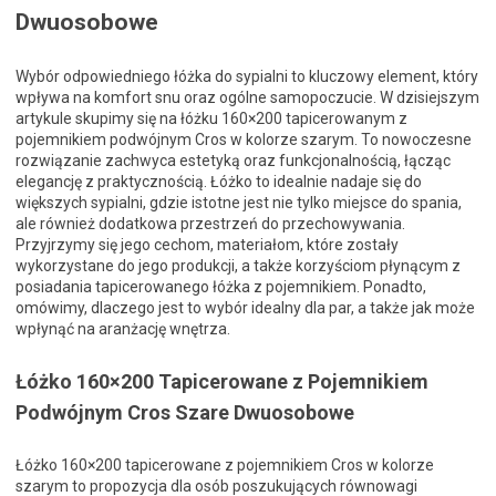
Dwuosobowe
Wybór odpowiedniego łóżka do sypialni to kluczowy element, który
wpływa na komfort snu oraz ogólne samopoczucie. W dzisiejszym
artykule skupimy się na łóżku 160×200 tapicerowanym z
pojemnikiem podwójnym Cros w kolorze szarym. To nowoczesne
rozwiązanie zachwyca estetyką oraz funkcjonalnością, łącząc
elegancję z praktycznością. Łóżko to idealnie nadaje się do
większych sypialni, gdzie istotne jest nie tylko miejsce do spania,
ale również dodatkowa przestrzeń do przechowywania.
Przyjrzymy się jego cechom, materiałom, które zostały
wykorzystane do jego produkcji, a także korzyściom płynącym z
posiadania tapicerowanego łóżka z pojemnikiem. Ponadto,
omówimy, dlaczego jest to wybór idealny dla par, a także jak może
wpłynąć na aranżację wnętrza.
Łóżko 160×200 Tapicerowane z Pojemnikiem
Podwójnym Cros Szare Dwuosobowe
Łóżko 160×200 tapicerowane z pojemnikiem Cros w kolorze
szarym to propozycja dla osób poszukujących równowagi