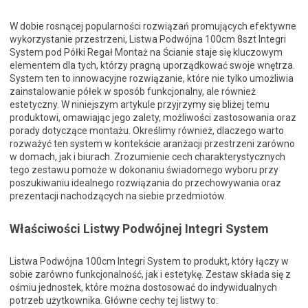
W dobie rosnącej popularności rozwiązań promujących efektywne
wykorzystanie przestrzeni, Listwa Podwójna 100cm 8szt Integri
System pod Półki Regał Montaż na Ścianie staje się kluczowym
elementem dla tych, którzy pragną uporządkować swoje wnętrza.
System ten to innowacyjne rozwiązanie, które nie tylko umożliwia
zainstalowanie półek w sposób funkcjonalny, ale również
estetyczny. W niniejszym artykule przyjrzymy się bliżej temu
produktowi, omawiając jego zalety, możliwości zastosowania oraz
porady dotyczące montażu. Określimy również, dlaczego warto
rozważyć ten system w kontekście aranżacji przestrzeni zarówno
w domach, jak i biurach. Zrozumienie cech charakterystycznych
tego zestawu pomoże w dokonaniu świadomego wyboru przy
poszukiwaniu idealnego rozwiązania do przechowywania oraz
prezentacji nachodzących na siebie przedmiotów.
Właściwości Listwy Podwójnej Integri System
Listwa Podwójna 100cm Integri System to produkt, który łączy w
sobie zarówno funkcjonalność, jak i estetykę. Zestaw składa się z
ośmiu jednostek, które można dostosować do indywidualnych
potrzeb użytkownika. Główne cechy tej listwy to: