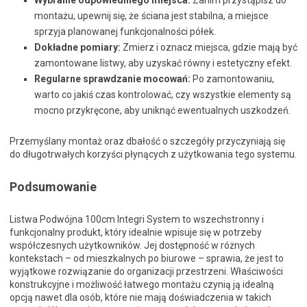
Wybranie odpowiedniego miejsca:
Zanim przystąpisz do
montażu, upewnij się, że ściana jest stabilna, a miejsce
sprzyja planowanej funkcjonalności półek.
Dokładne pomiary:
Zmierz i oznacz miejsca, gdzie mają być
zamontowane listwy, aby uzyskać równy i estetyczny efekt.
Regularne sprawdzanie mocowań:
Po zamontowaniu,
warto co jakiś czas kontrolować, czy wszystkie elementy są
mocno przykręcone, aby uniknąć ewentualnych uszkodzeń.
Przemyślany montaż oraz dbałość o szczegóły przyczyniają się
do długotrwałych korzyści płynących z użytkowania tego systemu.
Podsumowanie
Listwa Podwójna 100cm Integri System to wszechstronny i
funkcjonalny produkt, który idealnie wpisuje się w potrzeby
współczesnych użytkowników. Jej dostępność w różnych
kontekstach – od mieszkalnych po biurowe – sprawia, że jest to
wyjątkowe rozwiązanie do organizacji przestrzeni. Właściwości
konstrukcyjne i możliwość łatwego montażu czynią ją idealną
opcją nawet dla osób, które nie mają doświadczenia w takich