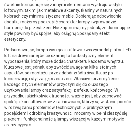
świetnie komponuje się z innymi elementami wystroju w stylu
loftowym, takimi jak metalowe akcenty, tkaniny w naturalnych
kolorach czy minimalistyczne meble. Dobierając odpowiednie
dodatki, możemy podkreślić charakter lampy i wprowadzić
harmonię do przestrzeni. Nie zapominajmy jednak, że dominujące
style powinny być spójne, aby osiągnąć pożądany efekt
estetyczny.
Podsumowując, lampa wisząca sufitowa zwis żyrandol plafon LED
loft na drewnianej belce czarnej to fantastyczny element
wyposażenia, który może dodać charakteru każdemu wnętrzu.
Kluczowe jest jednak, aby zwrócić uwagę na kilka istotnych
aspektów, od montażu, przez dobór źródła światła, aż po
konserwację i stylizację przestrzeni. Właściwe przemyślenie
każdego z tych elementów przyczyni się do dłuższego
użytkowania lampy oraz satysfakcji z efektu końcowego. W
przypadku jakichkolwiek trudności, ważne jest, aby zachować
spokój i skonsultować się z fachowcami, którzy są w stanie pomóc
w rozwiązaniu problemów technicznych. Z praktycznym
podejściem i odrobiną kreatywności, możemy w pełni cieszyć się
pięknem i funkcjonalnością lampy wiszącej w każdym motywie
aranżacyjnym.