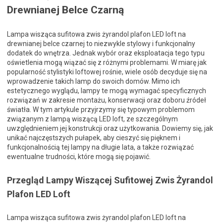
Drewnianej Belce Czarną
Lampa wisząca sufitowa zwis żyrandol plafon LED loft na
drewnianej belce czarnej to niezwykle stylowy i funkcjonalny
dodatek do wnętrza. Jednak wybór oraz eksploatacja tego typu
oświetlenia mogą wiązać się z różnymi problemami. W miarę jak
popularność stylistyki loftowej rośnie, wiele osób decyduje się na
wprowadzenie takich lamp do swoich domów. Mimo ich
estetycznego wyglądu, lampy te mogą wymagać specyficznych
rozwiązań w zakresie montażu, konserwacji oraz doboru źródeł
światła. W tym artykule przyjrzymy się typowym problemom
związanym z lampą wiszącą LED loft, ze szczególnym
uwzględnieniem jej konstrukcji oraz użytkowania. Dowiemy się, jak
unikać najczęstszych pułapek, aby cieszyć się pięknem i
funkcjonalnością tej lampy na długie lata, a także rozwiązać
ewentualne trudności, które mogą się pojawić.
Przegląd Lampy Wiszącej Sufitowej Zwis Żyrandol
Plafon LED Loft
Lampa wisząca sufitowa zwis żyrandol plafon LED loft na