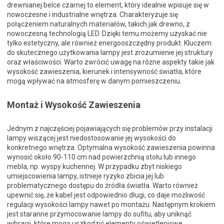
drewnianej belce czarnej to element, który idealnie wpisuje się w
nowoczesne i industrialne wnętrza. Charakteryzuje się
połączeniem naturalnych materiałów, takich jak drewno, z
nowoczesną technologią LED. Dzięki temu możemy uzyskać nie
tylko estetyczny, ale również energooszczędny produkt. Kluczem
do skutecznego użytkowania lampy jest zrozumienie jej struktury
oraz właściwości. Warto zwrócić uwagę na różne aspekty takie jak
wysokość zawieszenia, kierunek i intensywność światła, które
mogą wpływać na atmosferę w danym pomieszczeniu.
Montaż i Wysokość Zawieszenia
Jednym z najczęściej pojawiających się problemów przy instalacji
lampy wiszącej jest niedostosowanie jej wysokości do
konkretnego wnętrza. Optymalna wysokość zawieszenia powinna
wynosić około 90-110 cm nad powierzchnią stołu lub innego
mebla, np. wyspy kuchennej. W przypadku zbyt niskiego
umiejscowienia lampy, istnieje ryzyko zbicia jej lub
problematycznego dostępu do źródła światła. Warto również
upewnić się, że kabel jest odpowiednio długi, co daje możliwość
regulacji wysokości lampy nawet po montażu. Następnym krokiem
jest staranne przymocowanie lampy do sufitu, aby uniknąć
wibracji, które mogą uszkodzić elementy oświetleniowe.