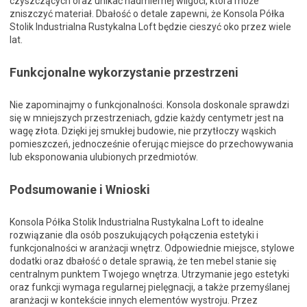
czyszczących oraz unikać nadmiernej wilgoci, która może
zniszczyć materiał. Dbałość o detale zapewni, że Konsola Półka
Stolik Industrialna Rustykalna Loft będzie cieszyć oko przez wiele
lat.
Funkcjonalne wykorzystanie przestrzeni
Nie zapominajmy o funkcjonalności. Konsola doskonale sprawdzi
się w mniejszych przestrzeniach, gdzie każdy centymetr jest na
wagę złota. Dzięki jej smukłej budowie, nie przytłoczy wąskich
pomieszczeń, jednocześnie oferując miejsce do przechowywania
lub eksponowania ulubionych przedmiotów.
Podsumowanie i Wnioski
Konsola Półka Stolik Industrialna Rustykalna Loft to idealne
rozwiązanie dla osób poszukujących połączenia estetyki i
funkcjonalności w aranżacji wnętrz. Odpowiednie miejsce, stylowe
dodatki oraz dbałość o detale sprawią, że ten mebel stanie się
centralnym punktem Twojego wnętrza. Utrzymanie jego estetyki
oraz funkcji wymaga regularnej pielęgnacji, a także przemyślanej
aranżacji w kontekście innych elementów wystroju. Przez