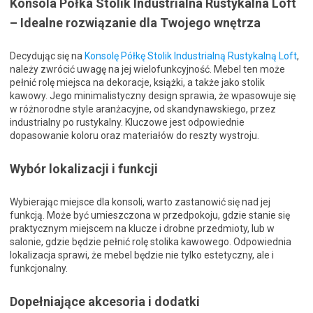
Konsola Półka Stolik Industrialna Rustykalna Loft
– Idealne rozwiązanie dla Twojego wnętrza
Decydując się na
Konsolę Półkę Stolik Industrialną Rustykalną Loft
,
należy zwrócić uwagę na jej wielofunkcyjność. Mebel ten może
pełnić rolę miejsca na dekoracje, książki, a także jako stolik
kawowy. Jego minimalistyczny design sprawia, że wpasowuje się
w różnorodne style aranżacyjne, od skandynawskiego, przez
industrialny po rustykalny. Kluczowe jest odpowiednie
dopasowanie koloru oraz materiałów do reszty wystroju.
Wybór lokalizacji i funkcji
Wybierając miejsce dla konsoli, warto zastanowić się nad jej
funkcją. Może być umieszczona w przedpokoju, gdzie stanie się
praktycznym miejscem na klucze i drobne przedmioty, lub w
salonie, gdzie będzie pełnić rolę stolika kawowego. Odpowiednia
lokalizacja sprawi, że mebel będzie nie tylko estetyczny, ale i
funkcjonalny.
Dopełniające akcesoria i dodatki