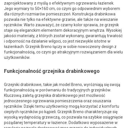
zaprojektowany z myślą o efektywnym ogrzewaniu łazienek.
Jego wymiary to 50×160 cm, co czyni go odpowiednim wyborem
dla różnych rozmiarów pomieszczeń. Konstrukcja drabinkowa
pozwala nie tylko na efektywne grzanie, ale także na wieszanie
ręczników. Warto zauważyć, że czarny kolor sprawia, że grzejnik
staje się eleganckim elementem dekoracyjnym wnętrza. Wysokiej
jakości materiały, z których został wykonany, gwarantują trwałość
i odporność na działanie wilgoci, co jest niezwykle istotne w
łazienkach. Grzejnik Breno łączy w sobie nowoczesny design z
funkcjonalnością, co czyni go atrakcyjnym rozwiązaniem dla wielu
użytkowników.
Funkcjonalność grzejnika drabinkowego
Grzejniki drabinkowe, takie jak model Breno, wyróżniają się swoją
funkcjonalnością w porównaniu do tradycyjnych grzejników.
Kluczową zaletą grzejnika drabinkowego jest możliwość
jednoczesnego ogrzewania pomieszczenia oraz osuszania
ręczników. Dzięki temu użytkownicy mogą korzystać z komfortu
ciepłych ręczników po kąpieli. Grzejnik Breno charakteryzuje się
wysoką wydajnością grzewczą, co pozwala na szybkie osiągnięcie
pożądanej temperatury w łazience. Dodatkowo wyposażenie w