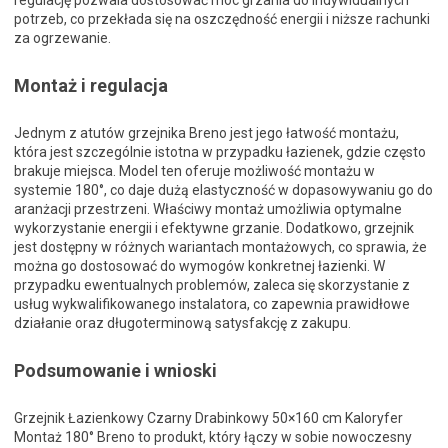
regulację pozwala dostosować moc grzania do indywidualnych
potrzeb, co przekłada się na oszczędność energii i niższe rachunki
za ogrzewanie.
Montaż i regulacja
Jednym z atutów grzejnika Breno jest jego łatwość montażu,
która jest szczególnie istotna w przypadku łazienek, gdzie często
brakuje miejsca. Model ten oferuje możliwość montażu w
systemie 180°, co daje dużą elastyczność w dopasowywaniu go do
aranżacji przestrzeni. Właściwy montaż umożliwia optymalne
wykorzystanie energii i efektywne grzanie. Dodatkowo, grzejnik
jest dostępny w różnych wariantach montażowych, co sprawia, że
można go dostosować do wymogów konkretnej łazienki. W
przypadku ewentualnych problemów, zaleca się skorzystanie z
usług wykwalifikowanego instalatora, co zapewnia prawidłowe
działanie oraz długoterminową satysfakcję z zakupu.
Podsumowanie i wnioski
Grzejnik Łazienkowy Czarny Drabinkowy 50×160 cm Kaloryfer
Montaż 180° Breno to produkt, który łączy w sobie nowoczesny