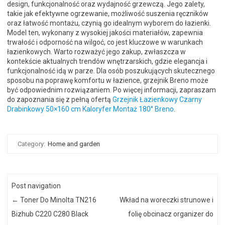
design, funkcjonalność oraz wydajność grzewczą. Jego zalety,
takie jak efektywne ogrzewanie, możliwość suszenia ręczników
oraz łatwość montażu, czynią go idealnym wyborem do łazienki.
Model ten, wykonany z wysokiej jakości materiałów, zapewnia
trwałość i odporność na wilgoć, co jest kluczowe w warunkach
łazienkowych. Warto rozważyć jego zakup, zwłaszcza w
kontekście aktualnych trendów wnętrzarskich, gdzie elegancja i
funkcjonalność idą w parze. Dla osób poszukujących skutecznego
sposobu na poprawę komfortu w łazience, grzejnik Breno może
być odpowiednim rozwiązaniem. Po więcej informacji, zapraszam
do zapoznania się z pełną ofertą
Grzejnik Łazienkowy Czarny
Drabinkowy 50×160 cm Kaloryfer Montaż 180° Breno
.
Category:
Home and garden
Post navigation
←
Toner Do Minolta TN216
Wkład na woreczki strunowe i
Bizhub C220 C280 Black
folię obcinacz organizer do