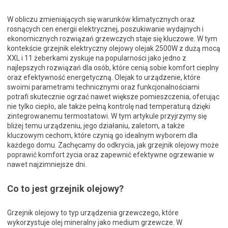
W obliczu zmieniających się warunków klimatycznych oraz
rosnących cen energii elektrycznej, poszukiwanie wydajnych i
ekonomicznych rozwiązań grzewczych staje się kluczowe. W tym
kontekście grzejnik elektryczny olejowy olejak 2500W z dużą mocą
XXL i 11 żeberkami zyskuje na popularności jako jedno z
najlepszych rozwiązań dla osób, które cenią sobie komfort cieplny
oraz efektywność energetyczną. Olejak to urządzenie, które
swoimi parametrami technicznymi oraz funkcjonalnościami
potrafi skutecznie ogrzać nawet większe pomieszczenia, oferując
nie tylko ciepło, ale także pełną kontrolę nad temperaturą dzięki
zintegrowanemu termostatowi. W tym artykule przyjrzymy się
bliżej temu urządzeniu, jego działaniu, zaletom, a także
kluczowym cechom, które czynią go idealnym wyborem dla
każdego domu. Zachęcamy do odkrycia, jak grzejnik olejowy może
poprawić komfort życia oraz zapewnić efektywne ogrzewanie w
nawet najzimniejsze dni.
Co to jest grzejnik olejowy?
Grzejnik olejowy to typ urządzenia grzewczego, które
wykorzystuje olej mineralny jako medium grzewcze. W