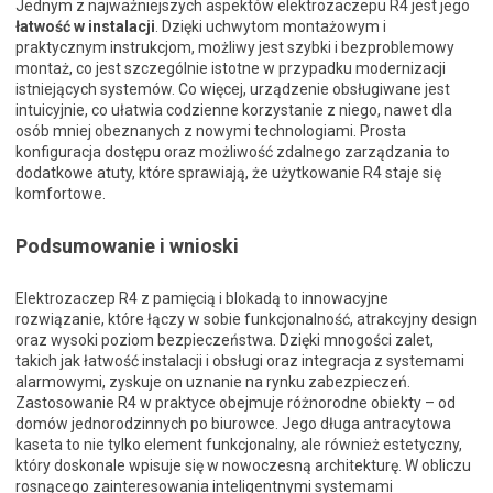
Jednym z najważniejszych aspektów elektrozaczepu R4 jest jego
łatwość w instalacji
. Dzięki uchwytom montażowym i
praktycznym instrukcjom, możliwy jest szybki i bezproblemowy
montaż, co jest szczególnie istotne w przypadku modernizacji
istniejących systemów. Co więcej, urządzenie obsługiwane jest
intuicyjnie, co ułatwia codzienne korzystanie z niego, nawet dla
osób mniej obeznanych z nowymi technologiami. Prosta
konfiguracja dostępu oraz możliwość zdalnego zarządzania to
dodatkowe atuty, które sprawiają, że użytkowanie R4 staje się
komfortowe.
Podsumowanie i wnioski
Elektrozaczep R4 z pamięcią i blokadą to innowacyjne
rozwiązanie, które łączy w sobie funkcjonalność, atrakcyjny design
oraz wysoki poziom bezpieczeństwa. Dzięki mnogości zalet,
takich jak łatwość instalacji i obsługi oraz integracja z systemami
alarmowymi, zyskuje on uznanie na rynku zabezpieczeń.
Zastosowanie R4 w praktyce obejmuje różnorodne obiekty – od
domów jednorodzinnych po biurowce. Jego długa antracytowa
kaseta to nie tylko element funkcjonalny, ale również estetyczny,
który doskonale wpisuje się w nowoczesną architekturę. W obliczu
rosnącego zainteresowania inteligentnymi systemami