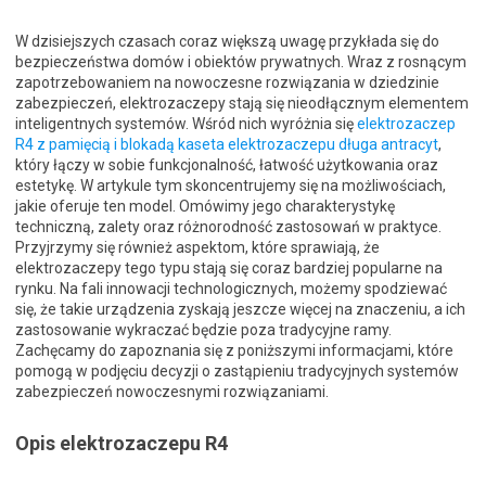
W dzisiejszych czasach coraz większą uwagę przykłada się do
bezpieczeństwa domów i obiektów prywatnych. Wraz z rosnącym
zapotrzebowaniem na nowoczesne rozwiązania w dziedzinie
zabezpieczeń, elektrozaczepy stają się nieodłącznym elementem
inteligentnych systemów. Wśród nich wyróżnia się
elektrozaczep
R4 z pamięcią i blokadą kaseta elektrozaczepu długa antracyt
,
który łączy w sobie funkcjonalność, łatwość użytkowania oraz
estetykę. W artykule tym skoncentrujemy się na możliwościach,
jakie oferuje ten model. Omówimy jego charakterystykę
techniczną, zalety oraz różnorodność zastosowań w praktyce.
Przyjrzymy się również aspektom, które sprawiają, że
elektrozaczepy tego typu stają się coraz bardziej popularne na
rynku. Na fali innowacji technologicznych, możemy spodziewać
się, że takie urządzenia zyskają jeszcze więcej na znaczeniu, a ich
zastosowanie wykraczać będzie poza tradycyjne ramy.
Zachęcamy do zapoznania się z poniższymi informacjami, które
pomogą w podjęciu decyzji o zastąpieniu tradycyjnych systemów
zabezpieczeń nowoczesnymi rozwiązaniami.
Opis elektrozaczepu R4