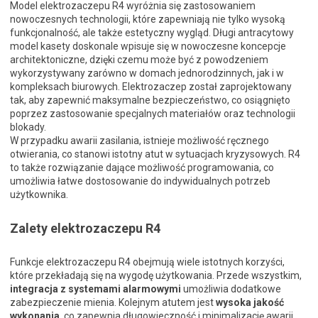
Model elektrozaczepu R4 wyróżnia się zastosowaniem
nowoczesnych technologii, które zapewniają nie tylko wysoką
funkcjonalność, ale także estetyczny wygląd. Długi antracytowy
model kasety doskonale wpisuje się w nowoczesne koncepcje
architektoniczne, dzięki czemu może być z powodzeniem
wykorzystywany zarówno w domach jednorodzinnych, jak i w
kompleksach biurowych. Elektrozaczep został zaprojektowany
tak, aby zapewnić maksymalne bezpieczeństwo, co osiągnięto
poprzez zastosowanie specjalnych materiałów oraz technologii
blokady.
W przypadku awarii zasilania, istnieje możliwość ręcznego
otwierania, co stanowi istotny atut w sytuacjach kryzysowych. R4
to także rozwiązanie dające możliwość programowania, co
umożliwia łatwe dostosowanie do indywidualnych potrzeb
użytkownika.
Zalety elektrozaczepu R4
Funkcje elektrozaczepu R4 obejmują wiele istotnych korzyści,
które przekładają się na wygodę użytkowania. Przede wszystkim,
integracja z systemami alarmowymi
umożliwia dodatkowe
zabezpieczenie mienia. Kolejnym atutem jest
wysoka jakość
wykonania
, co zapewnia długowieczność i minimalizację awarii.