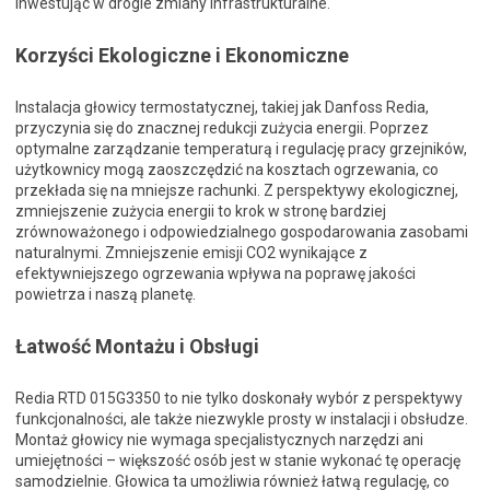
inwestując w drogie zmiany infrastrukturalne.
Korzyści Ekologiczne i Ekonomiczne
Instalacja głowicy termostatycznej, takiej jak Danfoss Redia,
przyczynia się do znacznej redukcji zużycia energii. Poprzez
optymalne zarządzanie temperaturą i regulację pracy grzejników,
użytkownicy mogą zaoszczędzić na kosztach ogrzewania, co
przekłada się na mniejsze rachunki. Z perspektywy ekologicznej,
zmniejszenie zużycia energii to krok w stronę bardziej
zrównoważonego i odpowiedzialnego gospodarowania zasobami
naturalnymi. Zmniejszenie emisji CO2 wynikające z
efektywniejszego ogrzewania wpływa na poprawę jakości
powietrza i naszą planetę.
Łatwość Montażu i Obsługi
Redia RTD 015G3350 to nie tylko doskonały wybór z perspektywy
funkcjonalności, ale także niezwykle prosty w instalacji i obsłudze.
Montaż głowicy nie wymaga specjalistycznych narzędzi ani
umiejętności – większość osób jest w stanie wykonać tę operację
samodzielnie. Głowica ta umożliwia również łatwą regulację, co