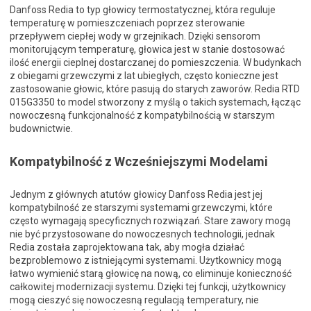
Danfoss Redia to typ głowicy termostatycznej, która reguluje
temperaturę w pomieszczeniach poprzez sterowanie
przepływem ciepłej wody w grzejnikach. Dzięki sensorom
monitorującym temperaturę, głowica jest w stanie dostosować
ilość energii cieplnej dostarczanej do pomieszczenia. W budynkach
z obiegami grzewczymi z lat ubiegłych, często konieczne jest
zastosowanie głowic, które pasują do starych zaworów. Redia RTD
015G3350 to model stworzony z myślą o takich systemach, łącząc
nowoczesną funkcjonalność z kompatybilnością w starszym
budownictwie.
Kompatybilność z Wcześniejszymi Modelami
Jednym z głównych atutów głowicy Danfoss Redia jest jej
kompatybilność ze starszymi systemami grzewczymi, które
często wymagają specyficznych rozwiązań. Stare zawory mogą
nie być przystosowane do nowoczesnych technologii, jednak
Redia została zaprojektowana tak, aby mogła działać
bezproblemowo z istniejącymi systemami. Użytkownicy mogą
łatwo wymienić starą głowicę na nową, co eliminuje konieczność
całkowitej modernizacji systemu. Dzięki tej funkcji, użytkownicy
mogą cieszyć się nowoczesną regulacją temperatury, nie