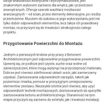
swoje właściwości estetyczne i wytrzymałościowe, jest
znakomitym wyborem zarówno dla wnętrz, jak i przestrzeni
zewnętrznych. Oferuje szeroki wachlarz możliwości
aranżacyjnych – od ścian, przez elementy dekoracyjne, po rzeźby
przestrzenne. Kluczem do sukcesu w jego wykorzystaniu jest nie
tylko dobór odpowiednich elementów, lecz także ich prawidłowy
montaż, co przyczyni się do trwałości i atrakcyjności całego
projektu.
Przygotowanie Powierzchni do Montażu
Jednym z pierwszych kroków przy pracy z Betonem
Architektonicznym jest odpowiednie przygotowanie powierzchni.
Upewnij się, że podłoże jest czyste, suche oraz wolne od
zanieczyszczeń, które mogą wpłynąć na przyczepność materiału.
Dobrze jest również zdefiniować układ i wzór, jaki zamierzamy
uzyskać. Zastosowanie odpowiednich narzędzi, takich jak
poziomica i miarka, pomoże w precyzyjnym umiejscowieniu
elementów zestawu. Niezwykle istotne jest również, aby użyć
odpowiednich technik montażowych, dostosowanych do specyfiki
zastosowania betonu architektonicznego. Staranność na tym
etapie przyczyni się zarówno do estetyki, jak i trwałości instalacji.