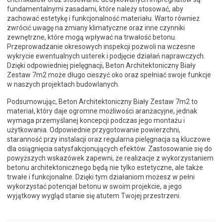
fundamentalnymi zasadami, które należy stosować, aby
zachować estetykę i funkcjonalność materiału. Warto również
zwrócić uwagę na zmiany klimatyczne oraz inne czynniki
zewnętrzne, które mogą wpływać na trwałość betonu.
Przeprowadzanie okresowych inspekcji pozwoli na wczesne
wykrycie ewentualnych usterek i podjęcie działań naprawczych.
Dzięki odpowiedniej pielęgnacji, Beton Architektoniczny Biały
Zestaw 7m2 może długo cieszyć oko oraz spełniać swoje funkcje
w naszych projektach budowlanych.
Podsumowując, Beton Architektoniczny Biały Zestaw 7m2 to
materiał, który daje ogromne możliwości aranżacyjne, jednak
wymaga przemyślanej koncepcji podczas jego montażu i
użytkowania. Odpowiednie przygotowanie powierzchni,
staranność przy instalacji oraz regularna pielęgnacja są kluczowe
dla osiągnięcia satysfakcjonujących efektów. Zastosowanie się do
powyższych wskazówek zapewni, że realizacje z wykorzystaniem
betonu architektonicznego będą nie tylko estetyczne, ale także
trwałe i funkcjonalne. Dzięki tym działaniom możesz w pełni
wykorzystać potencjał betonu w swoim projekcie, a jego
wyjątkowy wygląd stanie się atutem Twojej przestrzeni.