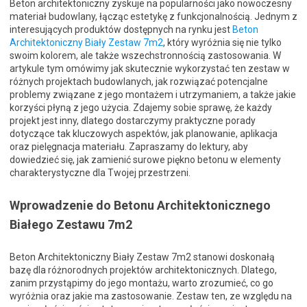
Beton architektoniczny zyskuje na popularności jako nowoczesny
materiał budowlany, łącząc estetykę z funkcjonalnością. Jednym z
interesujących produktów dostępnych na rynku jest
Beton
Architektoniczny Biały Zestaw 7m2
, który wyróżnia się nie tylko
swoim kolorem, ale także wszechstronnością zastosowania. W
artykule tym omówimy jak skutecznie wykorzystać ten zestaw w
różnych projektach budowlanych, jak rozwiązać potencjalne
problemy związane z jego montażem i utrzymaniem, a także jakie
korzyści płyną z jego użycia. Zdajemy sobie sprawę, że każdy
projekt jest inny, dlatego dostarczymy praktyczne porady
dotyczące tak kluczowych aspektów, jak planowanie, aplikacja
oraz pielęgnacja materiału. Zapraszamy do lektury, aby
dowiedzieć się, jak zamienić surowe piękno betonu w elementy
charakterystyczne dla Twojej przestrzeni.
Wprowadzenie do Betonu Architektonicznego
Białego Zestawu 7m2
Beton Architektoniczny Biały Zestaw 7m2 stanowi doskonałą
bazę dla różnorodnych projektów architektonicznych. Dlatego,
zanim przystąpimy do jego montażu, warto zrozumieć, co go
wyróżnia oraz jakie ma zastosowanie. Zestaw ten, ze względu na