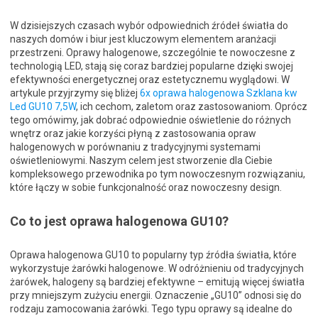
W dzisiejszych czasach wybór odpowiednich źródeł światła do
naszych domów i biur jest kluczowym elementem aranżacji
przestrzeni. Oprawy halogenowe, szczególnie te nowoczesne z
technologią LED, stają się coraz bardziej popularne dzięki swojej
efektywności energetycznej oraz estetycznemu wyglądowi. W
artykule przyjrzymy się bliżej
6x oprawa halogenowa Szklana kw
Led GU10 7,5W
, ich cechom, zaletom oraz zastosowaniom. Oprócz
tego omówimy, jak dobrać odpowiednie oświetlenie do różnych
wnętrz oraz jakie korzyści płyną z zastosowania opraw
halogenowych w porównaniu z tradycyjnymi systemami
oświetleniowymi. Naszym celem jest stworzenie dla Ciebie
kompleksowego przewodnika po tym nowoczesnym rozwiązaniu,
które łączy w sobie funkcjonalność oraz nowoczesny design.
Co to jest oprawa halogenowa GU10?
Oprawa halogenowa GU10 to popularny typ źródła światła, które
wykorzystuje żarówki halogenowe. W odróżnieniu od tradycyjnych
żarówek, halogeny są bardziej efektywne – emitują więcej światła
przy mniejszym zużyciu energii. Oznaczenie „GU10” odnosi się do
rodzaju zamocowania żarówki. Tego typu oprawy są idealne do