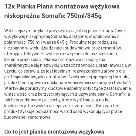
12x Pianka Piana montażowa wężykowa
niskoprężna Somafix 750ml/845g
W dzisiejszym artykule przyjrzymy się bliżej piance montażowej
wężykowej niskoprężnej Somafix, dostępnej w opakowaniu o
pojemności 750 ml i wadze 845 g. Produkty tego rodzaju są
niezbędne w wielu dziedzinach budownictwa oraz remontów,
oferując efektywne i szybkie rozwiązania do uszczelniania,
klejenia oraz izolacji. Pianka montażowa niskoprężna
charakteryzuje się niezwykłą wszechstronnością oraz łatwością w
użyciu, co sprawia, że jest idealnym rozwiązaniem zarówno dla
profesjonalistów, jak i amatorów. Dzięki swojej specjalnej formule,
produkt ten zapewnia doskonałe właściwości izolacyjne i trwałość.
W artykule poruszymy kluczowe aspekty dotyczące zastosowania,
właściwości oraz korzyści płynących z używania pianki Somafix, a
także przedstawimy jej cechy, które wyróżniają ją na tle
konkurencji. Pozwoli to na lepsze zrozumienie, dlaczego ten
produkt zyskuje popularność wśród osób wykonujących prace
budowlane i remontowe.
Co to jest pianka montażowa wężykowa