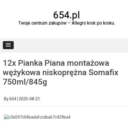
Skip
to
content
654.pl
Twoje centrum zakupów – Allegro krok po kroku.
12x Pianka Piana montażowa
wężykowa niskoprężna Somafix
750ml/845g
By
654
|
2025-08-21