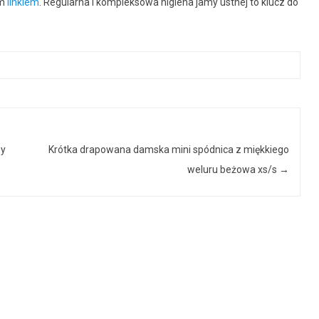
ym
linkiem
. Regularna i kompleksowa higiena jamy ustnej to klucz do
by
Krótka drapowana damska mini spódnica z miękkiego
weluru beżowa xs/s
→