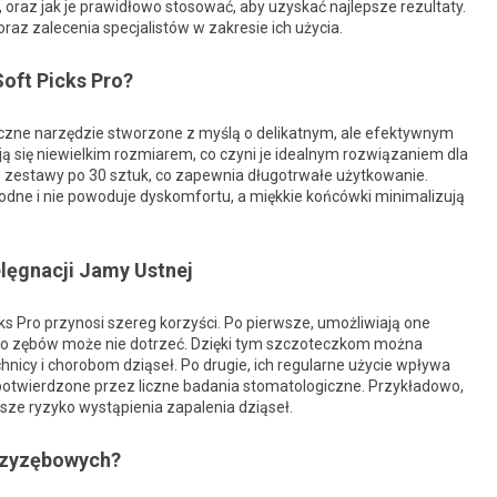
oraz jak je prawidłowo stosować, aby uzyskać najlepsze rezultaty.
z zalecenia specjalistów w zakresie ich użycia.
oft Picks Pro?
czne narzędzie stworzone z myślą o delikatnym, ale efektywnym
 się niewielkim rozmiarem, co czyni je idealnym rozwiązaniem dla
3 zestawy po 30 sztuk, co zapewnia długotrwałe użytkowanie.
wygodne i nie powoduje dyskomfortu, a miękkie końcówki minimalizują
lęgnacji Jamy Ustnej
Pro przynosi szereg korzyści. Po pierwsze, umożliwiają one
 do zębów może nie dotrzeć. Dzięki tym szczoteczkom można
icy i chorobom dziąseł. Po drugie, ich regularne użycie wpływa
 potwierdzone przez liczne badania stomatologiczne. Przykładowo,
sze ryzyko wystąpienia zapalenia dziąseł.
dzyzębowych?