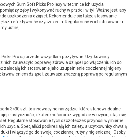
owych Gum Soft Picks Pro leży w technice ich użycia.
omiędzy zęby i wykonywać ruchy w przód i w tył. Ważne jest, aby
ć do uszkodzenia dziąseł. Rekomenduje się także stosowanie
ększa efektywność czyszczenia. Regularność w ich stosowaniu
amy ustnej.
Picks Pro są przede wszystkim pozytywne. Użytkownicy
u z nich zauważyło poprawę zdrowia dziąseł po włączeniu ich do
ież zalecają ich stosowanie jako uzupełnienie codziennej higieny
y z krwawieniem dziąseł, zauważa znaczną poprawę po regularnym
rki 3×30 szt. to innowacyjne narzędzie, które stanowi idealne
wojej elastyczności, skuteczności oraz wygodzie w użyciu, stają się
ąseł. Regularne stosowanie tych szczoteczek przynosi wymierne
ch użycia. Specjaliści podkreślają ich zalety, a użytkownicy chwalą
ukt i włączyć go do swojej codziennej rutyny higienicznej. Osoby