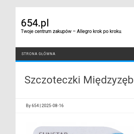
Skip
to
content
654.pl
Twoje centrum zakupów – Allegro krok po kroku.
STRONA GŁÓWNA
Szczoteczki Międzyzęb
By
654
|
2025-08-16