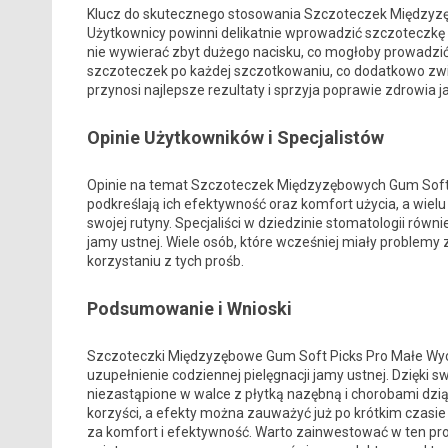
Klucz do skutecznego stosowania Szczoteczek Międzyzęb
Użytkownicy powinni delikatnie wprowadzić szczoteczkę p
nie wywierać zbyt dużego nacisku, co mogłoby prowadzi
szczoteczek po każdej szczotkowaniu, co dodatkowo zwi
przynosi najlepsze rezultaty i sprzyja poprawie zdrowia j
Opinie Użytkowników i Specjalistów
Opinie na temat Szczoteczek Międzyzębowych Gum Soft 
podkreślają ich efektywność oraz komfort użycia, a wiel
swojej rutyny. Specjaliści w dziedzinie stomatologii równ
jamy ustnej. Wiele osób, które wcześniej miały problem
korzystaniu z tych prośb.
Podsumowanie i Wnioski
Szczoteczki Międzyzębowe Gum Soft Picks Pro Małe Wycio
uzupełnienie codziennej pielęgnacji jamy ustnej. Dzięki s
niezastąpione w walce z płytką nazębną i chorobami dzi
korzyści, a efekty można zauważyć już po krótkim czasie i
za komfort i efektywność. Warto zainwestować w ten prod