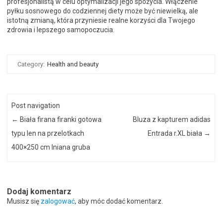
profesjonalistą w celu optymalizacji jego spożycia. Włączenie
pyłku sosnowego do codziennej diety może być niewielką, ale
istotną zmianą, która przyniesie realne korzyści dla Twojego
zdrowia i lepszego samopoczucia.
Category:
Health and beauty
Post navigation
←
Biała firana firanki gotowa
Bluza z kapturem adidas
typu len na przelotkach
Entrada r.XL biała
→
400×250 cm lniana gruba
Dodaj komentarz
Musisz się
zalogować
, aby móc dodać komentarz.