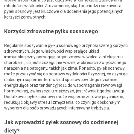
wolnymi rodnikami, co jest kluczowe w kontekście zachowania
młodości i witalności. Zrozumienie, skąd pochodzi i co zawiera
pyłek sosnowy, jest kluczowe dla docenienia jego potencjalnych
korzyści zdrowotnych.
Korzyści zdrowotne pyłku sosnowego
Regularne spożywanie pyłku sosnowego przynosi szereg korzyści
zdrowotnych. Jego właściwości wspierające układ
immunologiczny pomagają organizmowi w walce z infekcjami i
chorobami, co jest szczególnie ważne w okresach zwiększonego
narażenia na patogeny, takich jak zima. Ponadto, pyłek sosnowy
może przyczynić się do poprawy wydolności fizycznej, co czyni go
ulubionym suplementem wśród sportowców. Jego działanie
energizujące oraz tendencyjność do wspomagania równowagi
hormonalnej, zwłaszcza u mężczyzn, jest również godne uwagi.
Dodatkowo, pyłek sosnowy może wspierać zdrowie psychiczne,
redukując objawy stresu i zmęczenia, co czyni go doskonałym
wyborem dla osób prowadzących intensywny tryb życia.
Jak wprowadzić pyłek sosnowy do codziennej
diety?