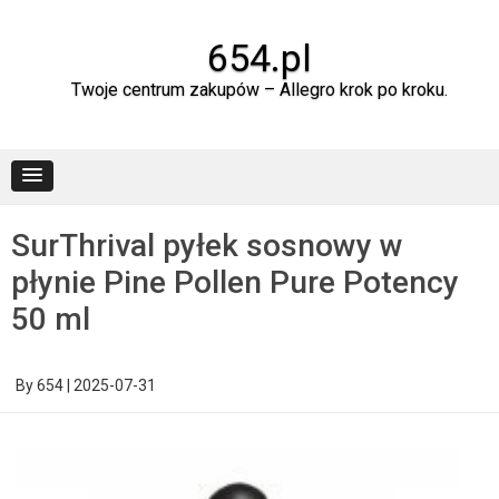
Skip
to
content
654.pl
Twoje centrum zakupów – Allegro krok po kroku.
SurThrival pyłek sosnowy w
płynie Pine Pollen Pure Potency
50 ml
By
654
|
2025-07-31