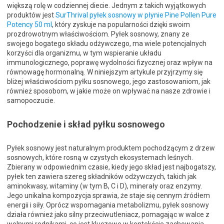
większą rolę w codziennej diecie. Jednym z takich wyjątkowych
produktów jest
SurThrival pyłek sosnowy w płynie Pine Pollen Pure
Potency 50 ml
, który zyskuje na popularności dzięki swoim
prozdrowotnym właściwościom. Pyłek sosnowy, znany ze
swojego bogatego składu odżywczego, ma wiele potencjalnych
korzyści dla organizmu, w tym wspieranie układu
immunologicznego, poprawę wydolności fizycznej oraz wpływ na
równowagę hormonalną. W niniejszym artykule przyjrzymy się
bliżej właściwościom pyłku sosnowego, jego zastosowaniom, jak
również sposobom, w jakie może on wpływać na nasze zdrowie i
samopoczucie.
Pochodzenie i skład pyłku sosnowego
Pyłek sosnowy jest naturalnym produktem pochodzącym z drzew
sosnowych, które rosną w czystych ekosystemach leśnych.
Zbierany w odpowiednim czasie, kiedy jego skład jest najbogatszy,
pyłek ten zawiera szereg składników odżywczych, takich jak
aminokwasy, witaminy (w tym B, C i D), minerały oraz enzymy.
Jego unikalna kompozycja sprawia, że staje się cennym źródłem
energii i siły. Oprócz wspomagania metabolizmu, pyłek sosnowy
działa również jako silny przeciwutleniacz, pomagając w walce z