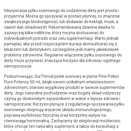
Inkorporacja pyłku sosnowego do codziennej diety jest prosta i
przyjemna. Można go spożywać w postaci płynnej, co znacznie
zwiększa jego biodostępność, lub dodawać do koktajli, musli, a
nawet dań obiadowych. Rekomendowana dzienna dawka to
zazwyczaj kilka mililitrów, który można dostosować do
indywidualnych potrzeb oraz celu suplementacji. Warto jednak
pamiętać, aby przed rozpoczęciem kuracji skonsultować się z
lekarzem lub dietetykiem, szczególnie jeśli mamy jakiekolwiek
problemy zdrowotne. Regularne włączenie pyłku sosnowego do
diety może przynieść znaczące korzyści dla zdrowia i ogólnego
samopoczucia.
Podsumowując, SurThrival pyłek sosnowy w płynie Pine Pollen
Pure Potency 50 ml, dzięki swoim unikalnym właściwościom
zdrowotnym, stanowi wyjątkowy produkt w świecie suplementów
diety. Jego naturalne pochodzenie oraz bogaty skład odżywczy
czynią go doskonałym sojusznikiem w walce o lepsze zdrowie i
samopoczucie. Korzyści płynące z regularnego spożywania pyłku
sosnowego obejmują wsparcie układu immunologicznego,
poprawę wydolności fizycznej oraz korzystny wpływ na
równowagę hormonalną. Zachęcamy do eksploracji możliwości,
które oferuje ten naturalny suplement, a także do konsultacji z