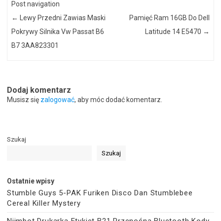
Post navigation
←
Lewy Przedni Zawias Maski
Pamięć Ram 16GB Do Dell
Pokrywy Silnika Vw Passat B6
Latitude 14 E5470
→
B7 3AA823301
Dodaj komentarz
Musisz się
zalogować
, aby móc dodać komentarz.
Szukaj
Szukaj
Ostatnie wpisy
Stumble Guys 5-PAK Furiken Disco Dan Stumblebee
Cereal Killer Mystery
Niimbot Drukarka Etykiet B21 Przenośna Bluetooth Kody