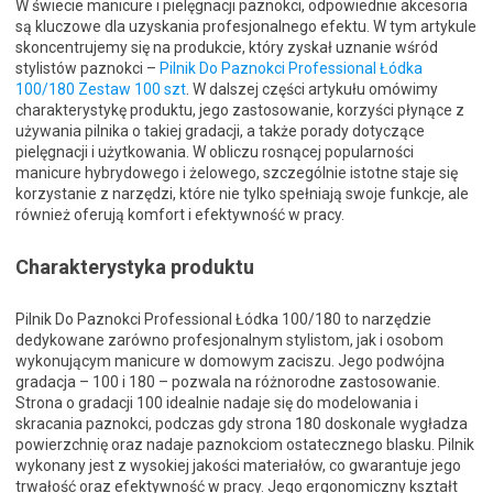
W świecie manicure i pielęgnacji paznokci, odpowiednie akcesoria
są kluczowe dla uzyskania profesjonalnego efektu. W tym artykule
skoncentrujemy się na produkcie, który zyskał uznanie wśród
stylistów paznokci –
Pilnik Do Paznokci Professional Łódka
100/180 Zestaw 100 szt
. W dalszej części artykułu omówimy
charakterystykę produktu, jego zastosowanie, korzyści płynące z
używania pilnika o takiej gradacji, a także porady dotyczące
pielęgnacji i użytkowania. W obliczu rosnącej popularności
manicure hybrydowego i żelowego, szczególnie istotne staje się
korzystanie z narzędzi, które nie tylko spełniają swoje funkcje, ale
również oferują komfort i efektywność w pracy.
Charakterystyka produktu
Pilnik Do Paznokci Professional Łódka 100/180 to narzędzie
dedykowane zarówno profesjonalnym stylistom, jak i osobom
wykonującym manicure w domowym zaciszu. Jego podwójna
gradacja – 100 i 180 – pozwala na różnorodne zastosowanie.
Strona o gradacji 100 idealnie nadaje się do modelowania i
skracania paznokci, podczas gdy strona 180 doskonale wygładza
powierzchnię oraz nadaje paznokciom ostatecznego blasku. Pilnik
wykonany jest z wysokiej jakości materiałów, co gwarantuje jego
trwałość oraz efektywność w pracy. Jego ergonomiczny kształt