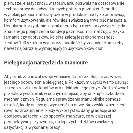
pierwsze, elastyczność w stosowaniu pozwala na dostosowanie
techniki pracy do indywidualnych potrzeb paznokci. Ponadto,
wysokiej jakości materiały użyte w produkcie nie tylko poprawiają
komfort użytkowania, ale również zwiększają trwałość narzędzia.
Regularne korzystanie z pilnika tego typu może przyczynić się do
znacznego polepszenia kondycji paznokci, minimalizując ryzyko
łamania czy odprysków. Kolejną zaletą jest ekonomiczność –
zestaw 100 sztuk to wystarczająca ilość, by zaspokoić potrzeby
nawet najbardziej wymagających użytkowników dłoni.
Pielęgnacja narzędzi do manicure
Aby pilnik zachował swoje właściwości przez długi czas, ważna
jest jego odpowiednia pielęgnacja. Po każdym użyciu warto usunąć
z niego resztki materiałów oraz dokładnie go umyć. Warto również
przechowywać pilnik w suchym miejscu, aby uniknąć uszkodzeń
mechanicznych. Regularne sprawdzanie stanu pilnika pomoże
określić, kiedy należy go wymienić na nowy. Niezwykle ważne jest
również zrozumienie, kiedy wykorzystać dany gradację oraz
dostosować techniki do specyfiki manicure, co w dłuższej
perspektywie przyczyni się do lepszych efektów i większej
satysfakcji z wykonanej pracy.