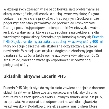
W dzisiejszych czasach wiele osób boryka się z problemami ze
skórą, szczególnie jeśli chodzi o suchą i wrażliwą skórę. Często
codzienne mycie ciała przy użyciu tradycyjnych środków może
pogorszyć ten stan, prowadząc do podrażnień i dyskomfortu.
Dlatego poszukując odpowiednich produktów, niezwykle ważne
jest, aby wybierać te, które są szczególnie zaprojektowane dla
wrażliwych typów skóry. Szeroką popularnością cieszy się
Eucerin
PH5 Olejek płyn do mycia ciała dla suchej i wrażliwej skóry 400 ml
,
który obiecuje delikatne, ale skuteczne oczyszczanie, a także
nawilżenie. W niniejszym artykule dogłębnie zbadamy jego skład,
działanie, korzyści, a także opinie użytkowników, aby pomóc Ci
zrozumieć, dlaczego warto go wypróbować w codziennej
pielęgnacji skóry.
Składniki aktywne Eucerin PH5
Eucerin PH5 Olejek płyn do mycia ciała zawiera specjalnie dobrane
składniki aktywne, które zostały opracowane tak, aby chronić
naturalny płaszcz lipidowy skóry. Głównym składnikiem jest pH 5,
co sprawia, że preparat jest odpowiedni nawet dla najbardziej
wrażliwej skóry. Dodatkowo, olejek zawiera masło shea, które