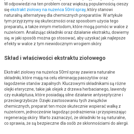
W odpowiedzi na ten problem coraz większą popularnością cieszy
się
ekstrakt ziołowy na nużeńca 50ml spray
, który stanowi
naturalną alternatywę dla chemicznych preparatów. W artykule
tym przyjrzymy się skuteczności oraz sposobom użycia tego
preparatu, a także innym metodom, które mogą pomóc w walce z
nużeńcem. Analizując składniki oraz działanie ekstraktu, dowiemy
się, w jaki sposób można go stosować, aby uzyskać jak najlepsze
efekty w walce z tym niewidocznym wrogiem skóry.
Skład i właściwości ekstraktu ziołowego
Ekstrakt ziołowy na nużeńca 50ml spray zawiera naturalne
składniki, które mają na celu eliminację pasożytów oraz
łagodzenie stanów zapalnych. Kluczowymi składnikami są różne
olejki eteryczne, takie jak olejek z drzewa herbacianego, lawendy
czy eukaliptusa, które posiadają silne działanie antyseptyczne i
przeciwgrzybicze. Dzięki zastosowaniu tych związków
chemicznych, preparat ten może skutecznie wspierać walkę z
nużeńcem, jednocześnie łagodząc podrażnienia i przyspieszając
regenerację skóry. Warto zaznaczyć, że składniki te są naturalne,
co sprawia, że są bezpieczne dla osób ze skłonnościami do alergii.