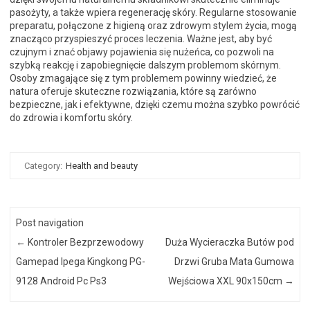
pasożyty, a także wpiera regenerację skóry. Regularne stosowanie
preparatu, połączone z higieną oraz zdrowym stylem życia, mogą
znacząco przyspieszyć proces leczenia. Ważne jest, aby być
czujnym i znać objawy pojawienia się nużeńca, co pozwoli na
szybką reakcję i zapobiegnięcie dalszym problemom skórnym.
Osoby zmagające się z tym problemem powinny wiedzieć, że
natura oferuje skuteczne rozwiązania, które są zarówno
bezpieczne, jak i efektywne, dzięki czemu można szybko powrócić
do zdrowia i komfortu skóry.
Category:
Health and beauty
Post navigation
←
Kontroler Bezprzewodowy
Duża Wycieraczka Butów pod
Gamepad Ipega Kingkong PG-
Drzwi Gruba Mata Gumowa
9128 Android Pc Ps3
Wejściowa XXL 90x150cm
→