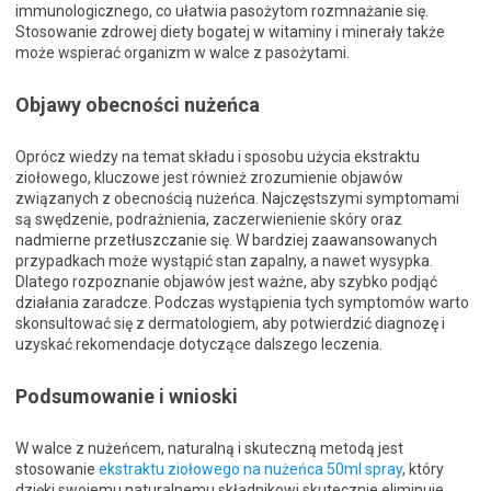
immunologicznego, co ułatwia pasożytom rozmnażanie się.
Stosowanie zdrowej diety bogatej w witaminy i minerały także
może wspierać organizm w walce z pasożytami.
Objawy obecności nużeńca
Oprócz wiedzy na temat składu i sposobu użycia ekstraktu
ziołowego, kluczowe jest również zrozumienie objawów
związanych z obecnością nużeńca. Najczęstszymi symptomami
są swędzenie, podrażnienia, zaczerwienienie skóry oraz
nadmierne przetłuszczanie się. W bardziej zaawansowanych
przypadkach może wystąpić stan zapalny, a nawet wysypka.
Dlatego rozpoznanie objawów jest ważne, aby szybko podjąć
działania zaradcze. Podczas wystąpienia tych symptomów warto
skonsultować się z dermatologiem, aby potwierdzić diagnozę i
uzyskać rekomendacje dotyczące dalszego leczenia.
Podsumowanie i wnioski
W walce z nużeńcem, naturalną i skuteczną metodą jest
stosowanie
ekstraktu ziołowego na nużeńca 50ml spray
, który
dzięki swojemu naturalnemu składnikowi skutecznie eliminuje