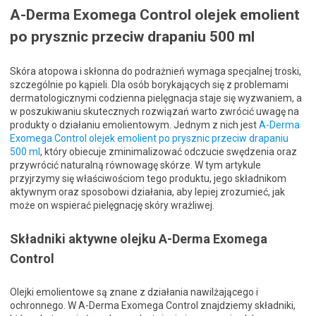
A-Derma Exomega Control olejek emolient
po prysznic przeciw drapaniu 500 ml
Skóra atopowa i skłonna do podrażnień wymaga specjalnej troski,
szczególnie po kąpieli. Dla osób borykających się z problemami
dermatologicznymi codzienna pielęgnacja staje się wyzwaniem, a
w poszukiwaniu skutecznych rozwiązań warto zwrócić uwagę na
produkty o działaniu emolientowym. Jednym z nich jest
A-Derma
Exomega Control olejek emolient po prysznic przeciw drapaniu
500 ml
, który obiecuje zminimalizować odczucie swędzenia oraz
przywrócić naturalną równowagę skórze. W tym artykule
przyjrzymy się właściwościom tego produktu, jego składnikom
aktywnym oraz sposobowi działania, aby lepiej zrozumieć, jak
może on wspierać pielęgnację skóry wrażliwej.
Składniki aktywne olejku A-Derma Exomega
Control
Olejki emolientowe są znane z działania nawilżającego i
ochronnego. W A-Derma Exomega Control znajdziemy składniki,