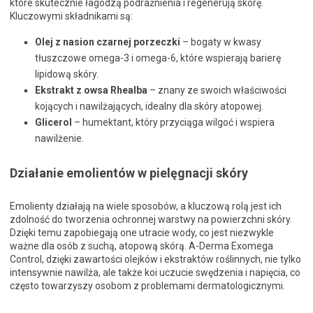
które skutecznie łagodzą podrażnienia i regenerują skórę.
Kluczowymi składnikami są:
Olej z nasion czarnej porzeczki
– bogaty w kwasy
tłuszczowe omega-3 i omega-6, które wspierają barierę
lipidową skóry.
Ekstrakt z owsa Rhealba
– znany ze swoich właściwości
kojących i nawilżających, idealny dla skóry atopowej.
Glicerol
– humektant, który przyciąga wilgoć i wspiera
nawilżenie.
Działanie emolientów w pielęgnacji skóry
Emolienty działają na wiele sposobów, a kluczową rolą jest ich
zdolność do tworzenia ochronnej warstwy na powierzchni skóry.
Dzięki temu zapobiegają one utracie wody, co jest niezwykle
ważne dla osób z suchą, atopową skórą. A-Derma Exomega
Control, dzięki zawartości olejków i ekstraktów roślinnych, nie tylko
intensywnie nawilża, ale także koi uczucie swędzenia i napięcia, co
często towarzyszy osobom z problemami dermatologicznymi.