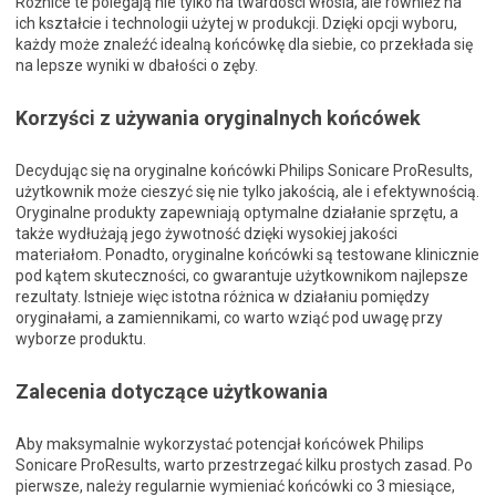
Różnice te polegają nie tylko na twardości włosia, ale również na
ich kształcie i technologii użytej w produkcji. Dzięki opcji wyboru,
każdy może znaleźć idealną końcówkę dla siebie, co przekłada się
na lepsze wyniki w dbałości o zęby.
Korzyści z używania oryginalnych końcówek
Decydując się na oryginalne końcówki Philips Sonicare ProResults,
użytkownik może cieszyć się nie tylko jakością, ale i efektywnością.
Oryginalne produkty zapewniają optymalne działanie sprzętu, a
także wydłużają jego żywotność dzięki wysokiej jakości
materiałom. Ponadto, oryginalne końcówki są testowane klinicznie
pod kątem skuteczności, co gwarantuje użytkownikom najlepsze
rezultaty. Istnieje więc istotna różnica w działaniu pomiędzy
oryginałami, a zamiennikami, co warto wziąć pod uwagę przy
wyborze produktu.
Zalecenia dotyczące użytkowania
Aby maksymalnie wykorzystać potencjał końcówek Philips
Sonicare ProResults, warto przestrzegać kilku prostych zasad. Po
pierwsze, należy regularnie wymieniać końcówki co 3 miesiące,