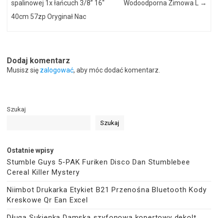
spalinowej 1x łańcuch 3/8” 16″
Wodoodporna Zimowa L
→
40cm 57zp Oryginał Nac
Dodaj komentarz
Musisz się
zalogować
, aby móc dodać komentarz.
Szukaj
Szukaj
Ostatnie wpisy
Stumble Guys 5-PAK Furiken Disco Dan Stumblebee
Cereal Killer Mystery
Niimbot Drukarka Etykiet B21 Przenośna Bluetooth Kody
Kreskowe Qr Ean Excel
Długa Sukienka Damska szyfonowa kopertowy dekolt