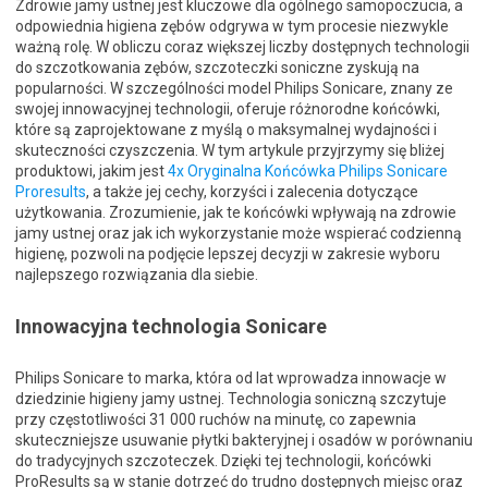
Zdrowie jamy ustnej jest kluczowe dla ogólnego samopoczucia, a
odpowiednia higiena zębów odgrywa w tym procesie niezwykle
ważną rolę. W obliczu coraz większej liczby dostępnych technologii
do szczotkowania zębów, szczoteczki soniczne zyskują na
popularności. W szczególności model Philips Sonicare, znany ze
swojej innowacyjnej technologii, oferuje różnorodne końcówki,
które są zaprojektowane z myślą o maksymalnej wydajności i
skuteczności czyszczenia. W tym artykule przyjrzymy się bliżej
produktowi, jakim jest
4x Oryginalna Końcówka Philips Sonicare
Proresults
, a także jej cechy, korzyści i zalecenia dotyczące
użytkowania. Zrozumienie, jak te końcówki wpływają na zdrowie
jamy ustnej oraz jak ich wykorzystanie może wspierać codzienną
higienę, pozwoli na podjęcie lepszej decyzji w zakresie wyboru
najlepszego rozwiązania dla siebie.
Innowacyjna technologia Sonicare
Philips Sonicare to marka, która od lat wprowadza innowacje w
dziedzinie higieny jamy ustnej. Technologia soniczną szczytuje
przy częstotliwości 31 000 ruchów na minutę, co zapewnia
skuteczniejsze usuwanie płytki bakteryjnej i osadów w porównaniu
do tradycyjnych szczoteczek. Dzięki tej technologii, końcówki
ProResults są w stanie dotrzeć do trudno dostępnych miejsc oraz